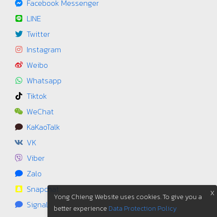
Facebook Messenger
LINE
Twitter
Instagram
Weibo
Whatsapp
Tiktok
WeChat
KaKaoTalk
VK
Viber
Zalo
Snapchat
X
Yong Chieng Website uses cookies. To give you a
Signal
better experience
Data Protection Policy