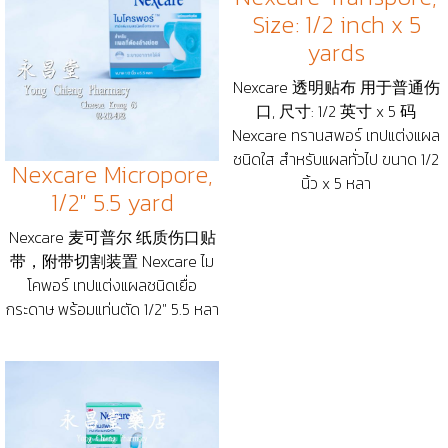
Size: 1/2 inch x 5
yards
Nexcare 透明贴布 用于普通伤
口, 尺寸: 1/2 英寸 x 5 码
Nexcare ทรานสพอร์ เทปแต่งแผล
ชนิดใส สำหรับแผลทั่วไป ขนาด 1/2
Nexcare Micropore,
นิ้ว x 5 หลา
1/2" 5.5 yard
Nexcare 麦可普尔 纸质伤口贴
带，附带切割装置 Nexcare ไม
โคพอร์ เทปแต่งแผลชนิดเยื่อ
กระดาษ พร้อมแท่นตัด 1/2" 5.5 หลา