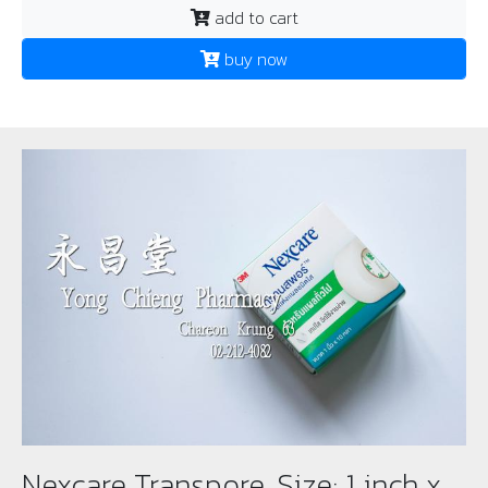
add to cart
buy now
Nexcare Transpore, Size: 1 inch x