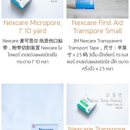
Nexcare Micropore,
Nexcare First Aid
1" 10 yard
Transpore Small
Nexcare 麦可普尔 纸质伤口贴
3M Nexcare Transparent
带，附带切割装置 Nexcare ไม
Transport Tape，尺寸：半英
โคพอร์ เทปแต่งแผลชนิดเยื่อ
寸 x 2.5 码 3เอ็ม เน็กซ์แคร์ ทรานส
กระดาษ 1" 10 หลา
พอร์ เทปแต่งแผลชนิดใส เล็ก ขนาด
ครึ่งนิ้ว x 2.5 หลา
Nexcare Transpore,