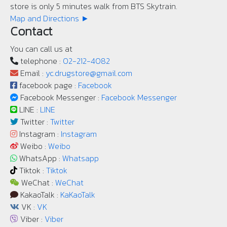
store is only 5 minutes walk from BTS Skytrain.
Map and Directions ►
Contact
You can call us at
telephone :
02-212-4082
Email :
yc.drugstore@gmail.com
facebook page :
Facebook
Facebook Messenger :
Facebook Messenger
LINE :
LINE
Twitter :
Twitter
Instagram :
Instagram
Weibo :
Weibo
WhatsApp :
Whatsapp
Tiktok :
Tiktok
WeChat :
WeChat
KakaoTalk :
KaKaoTalk
VK :
VK
Viber :
Viber