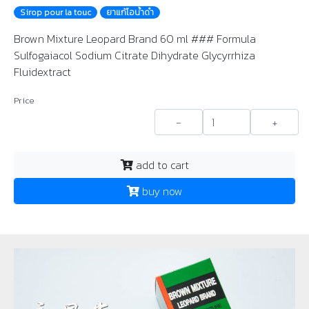
Sirop pour la touc
ยาแก้ไอนํ้าดํา
Brown Mixture Leopard Brand 60 ml ### Formula
Sulfogaiacol Sodium Citrate Dihydrate Glycyrrhiza
Fluidextract
Price
-
+
add to cart
buy now