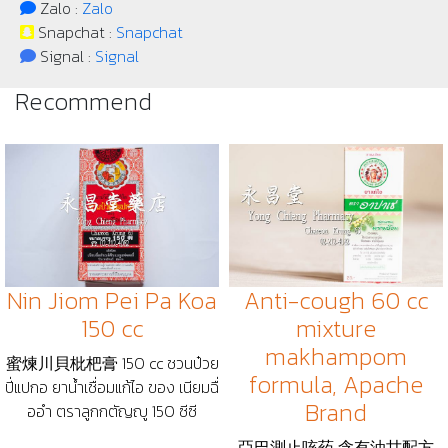
Zalo :
Zalo
Snapchat :
Snapchat
Signal :
Signal
Recommend
Nin Jiom Pei Pa Koa
Anti-cough 60 cc
150 cc
mixture
makhampom
蜜煉川貝枇杷膏 150 cc ชวนป๋วย
formula, Apache
ปี่แปกอ ยาน้ำเชื่อมแก้ไอ ของ เนียมฉื่
Brand
ออำ ตราลูกกตัญญู 150 ซีซี
亞巴測止咳药 含有油甘配方