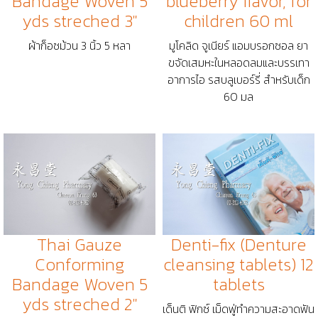
Bandage Woven 5
blueberry flavor, for
yds streched 3"
children 60 ml
ผ้าก็อซม้วน 3 นิ้ว 5 หลา
มูโคลิด จูเนียร์ แอมบรอกซอล ยา
ขจัดเสมหะในหลอดลมและบรรเทา
อาการไอ รสบลูเบอร์รี่ สำหรับเด็ก
60 มล
Thai Gauze
Denti-fix (Denture
Conforming
cleansing tablets) 12
Bandage Woven 5
tablets
yds streched 2"
เด็นติ ฟิกซ์ เม็ดฟู่ทำความสะอาดฟัน