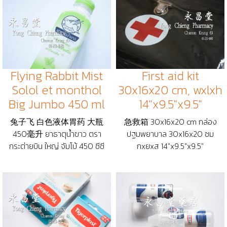
Flying Rabbit Mist
First aid kit
Solol et monthol
30x16x20 cm, wxlxh
Big Jumbo 450 ml
14"x9.5"x9.5"
兔子飞 白色液体胃药 大瓶
急救箱 30x16x20 cm กล่อง
450毫升 ยาธาตุน้ำขาว ตรา
ปฐมพยาบาล 30x16x20 ซม
กระต่ายบิน ใหญ่ จัมโบ้ 450 ซีซี
กxยxส 14"x9.5"x9.5"