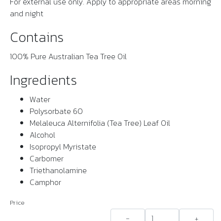
For external use only. Apply to appropriate areas morning
and night
Contains
100% Pure Australian Tea Tree Oil
Ingredients
Water
Polysorbate 60
Melaleuca Alternifolia (Tea Tree) Leaf Oil
Alcohol
Isopropyl Myristate
Carbomer
Triethanolamine
Camphor
Price
-
+