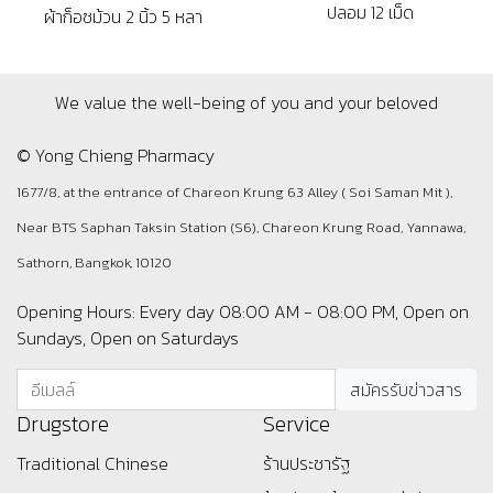
ปลอม 12 เม็ด
ผ้าก็อซม้วน 2 นิ้ว 5 หลา
We value the well-being of you and your beloved
© Yong Chieng Pharmacy
1677/8, at the entrance of Chareon Krung 63 Alley ( Soi Saman Mit ),
Near BTS Saphan Taksin Station (S6), Chareon Krung Road, Yannawa,
Sathorn, Bangkok, 10120
Opening Hours: Every day 08:00 AM - 08:00 PM, Open on
Sundays, Open on Saturdays
Drugstore
Service
Traditional Chinese
ร้านประชารัฐ