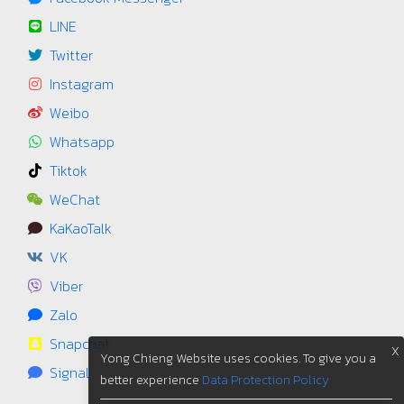
LINE
Twitter
Instagram
Weibo
Whatsapp
Tiktok
WeChat
KaKaoTalk
VK
Viber
Zalo
Snapchat
X
Yong Chieng Website uses cookies. To give you a
Signal
better experience
Data Protection Policy