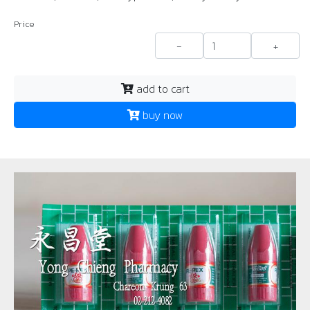
Price
-
+
add to cart
buy now