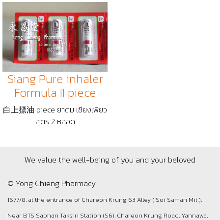
Siang Pure inhaler
Formula II piece
白上摽油 piece ยาดม เซียงเพียว
สูตร 2 หลอด
We value the well-being of you and your beloved
© Yong Chieng Pharmacy
1677/8, at the entrance of Chareon Krung 63 Alley ( Soi Saman Mit ),
Near BTS Saphan Taksin Station (S6), Chareon Krung Road, Yannawa,