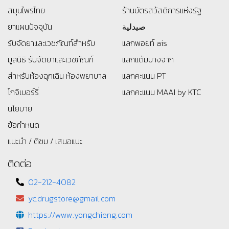
สมุนไพรไทย
ร้านบัตรสว้สดิการแห่งรัฐ
ยาแผนปัจจุบัน
صيدلية
รับจัดยาและเวชภัณฑ์สำหรับ
แลกพอยท์ ais
มูลนิธิ
รับจัดยาและเวชภัณฑ์
แลกแต้มบางจาก
สำหรับห้องฉุกเฉิน ห้องพยาบาล
แลกคะแนน PT
โกจิเบอร์รี่
แลกคะแนน MAAI by KTC
นโยบาย
ข้อกำหนด
แนะนำ / ติชม / เสนอแนะ
ติดต่อ
02-212-4082
yc.drugstore@gmail.com
https://www.yongchieng.com