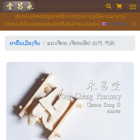
ຮ້ານຂາຍຢາ ຢງເຊີຍງຕຶ໊ງ


เลือกประเทศหรือภูมิภาคอื่น หากต้องการดูเนื้อหาเฉพาะตาม
ตำแหน่งที่ตั้งของคุณและเลือกซื้อสินค้าแบบออนไลน์
ภาษาไทย
X
ຢາພື້ນເມືອງຈີນ
ແປะເຈີຢກ, ເຈີຢກເອີຢะ 白芍, 芍药