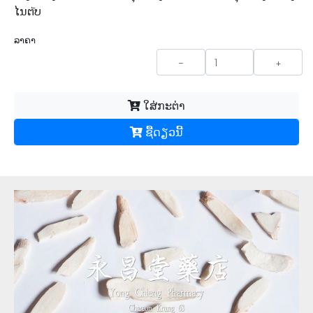
ໄນຕัບ
ລາຄາ
-
+
ໃສ່ກະຕ່າ
ຊື້​ດຽວ​ນີ້