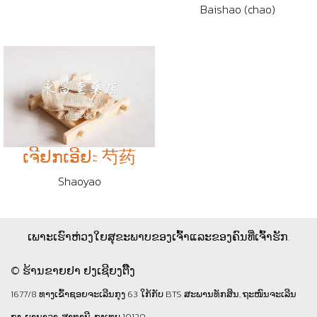
Baishao (chao)
ເຈີຢກເອີຢะ 芍药
Shaoyao
ເພາະເຮົາຫ່ວງໃຍສຸຂະພາບຂອງເຈົ້າແລະຂອງຄົນທີ່ເຈົ້າຮັກ.
© ຮ້ານຂາຍຢາ ຢງເຊີຍງຕຶ໊ງ
1677/8 ທາງເຂົ້າຊອຍຈະເລີນກຸງ 63 ໃກ້ກັບ BTS ສະພານທັກສິນ, ຖະໜົນຈະເລີນ
ກຸງ, ຍານາວາ, ສາທານີ, ກຸງເທບ 10120