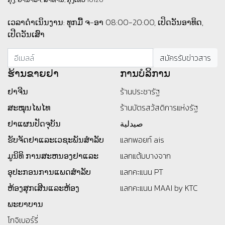
ເວລາດຳເນິນງານ: ທຸກມື້ ຈ-ອາ 08:00-20:00, ເປິດວັນອາທິດ,
ເປີດວັນເສົາ
ຮ້ານ​ຂາຍ​ຢາ
ການບໍລິການ
ຢາຈີນ
ร้านประชารัฐ
ສະໝຸນໄພໄທ
ร้านบัตรสว้สดิการแห่งรัฐ
ຢາແຜນປັດຈຸບັນ
صيدلية
ຮັບຈັດຢາແລະເວຊະພັນສໍາລັບ
แลกพอยท์ ais
ມູນິທິ
ການສະຫນອງຢາແລະ
แลกแต้มบางจาก
ອຸປະກອນການແພດສໍາລັບ
แลกคะแนน PT
ຫ້ອງສຸກເສີນແລະຫ້ອງ
แลกคะแนน MAAI by KTC
ພະຍາບານ
โกจิเบอร์รี่