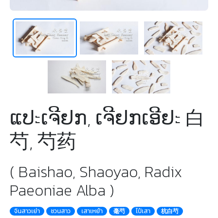
ແປะເຈີຢກ, ເຈີຢກເອີຢะ 白
芍, 芍药
( Baishao, Shaoyao, Radix
Paeoniae Alba )
จินสาวเย่า
ชวนสาว
เสาเหย้า
毫芍
ไป๋เสา
杭白芍