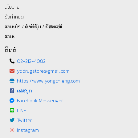
นโยบาย
ข้อกำหนด
ແນະນຳ / ຄຳຕິຊົມ / ຂໍ້ສະເໜີ
ແນະ
ຕິດຕໍ່
02-212-4082
yc.drugstore@gmail.com
https://www.yongchieng.com
ເຟສບຸກ
Facebook Messenger
LINE
Twitter
Instagram