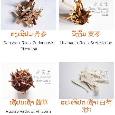
ຕัງເຊີຢມ 丹参
ອຶັງງິັມ 黄芩
Danshen, Radix Codonopsis
Huangqin, Radix Scetellariae
Pilosulae
ເຊີັຢນເຊັາ 茜草
ແປะເຈີຢກ (ຊັາ) 白芍
(炒)
Rubiae Radix et Rhizoma