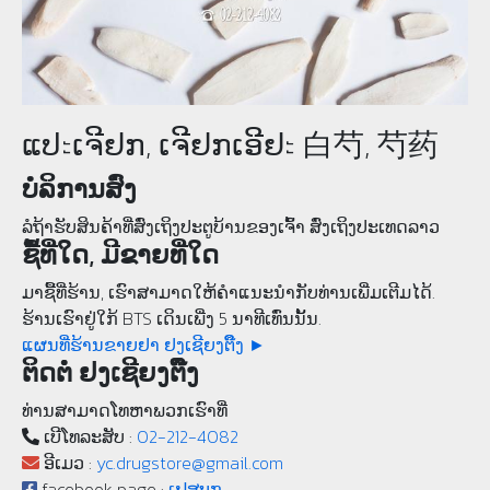
ແປะເຈີຢກ, ເຈີຢກເອີຢะ 白芍, 芍药
ບໍລິການສົ່ງ
ລໍຖ້າຮັບສິນຄ້າທີ່ສົ່ງເຖິງປະຕູບ້ານຂອງເຈົ້າ ສົ່ງເຖິງປະເທດລາວ
ຊື້ທີ່ໃດ, ມີຂາຍທີ່ໃດ
ມາຊື້ທີ່ຮ້ານ, ເຮົາສາມາດໃຫ້ຄໍາແນະນຳກັບທ່ານເພີ່ມເຕີມໄດ້.
ຮ້ານເຮົາຢູ່ໃກ້ BTS ເດິນເພີ່ງ 5 ນາທີເທົ່ນນັ້ນ.
ແຜນທີ່ຮ້ານຂາຍຢາ ຢງເຊີຍງຕຶ໊ງ ►
ຕິດຕໍ່ ຢງເຊີຍງຕຶ໊ງ
ທ່ານສາມາດໂທຫາພວກເຮົາທີ່
ເບີ​ໂທລະ​ສັບ :
02-212-4082
ອີເມວ :
yc.drugstore@gmail.com
facebook page :
ເຟສບຸກ