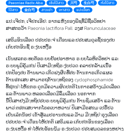
Paeoniae Radix Alba
เซิงไป๋สาว
川芍
生白芍
หังไป๋สาว
ไป๋สาว
金白芍
สาวเย่า
เหาสาว
แปะเจี๊ยก
ແປะເຈີຢກ, ເຈີຢກເອີຢะ ຣາກແຫັງຂອງພືຊທີັມີຊືັອວິທຢາ
ສາສຕຣວັາ Paeonia lactiflora Pall. ວງສ​ Ranunculaceae
ເສຣິມອິນເລືອດ ປຣัບປຣะຈำເດືອນແລะປຣัບສມດຸລຊີັຂອງຕัບ
ເກ็ບກัກອິນຊີັ ຣะງัບເຫງືັອ
ເນັນຜລກຣะທບຕັອຣะບບຢັອຢອາຫາຣ ຣะບບໂລຫິຕວິທຢາ ແລะ
ຣะບບພູມິຄຸັມກัນ ່ປິເສາມີฤທຖິຣะງัບປວດ ຄລາຢກລັາມເນືັອ
ປກປັອງຕัບ ຕັານພາວะເກິດພัງຜືດທີັຕัບ ຕັານກາຣເກິດແຜລ
ຕັານອัກເສບ ສາມາຣຖຕັານฤທຖິຂອງ cyclophosphamide
ທີັຊัກນำໄຫັ່ຂກຣะດູກມີຄວາມຜິດປກຕິໄນກາຣສຣັາງເມ็ດເລືອດ
ແລะຕັານພາວะຫລອດເລືອດມີລິັມເລືອດ ນອກຈາກ
ນີັ່ປິເສາຢัງມີฤທຖິປຣัບຣะບບພູມິຄຸັມກัນ ຕັານຊຶມເສຣັາ ແລะຕັານ
ພາວะ່ຕອัກເສບຈາກໂຣຄເບາຫວານ ່ປິເສາມີຣສຂມ ເປຣີັຢວ
ເຢ็ນເລ็ກນັອຢ ເຂັາສູັລມປຣານຕัບແລะມັາມ ມີฤທຖິບำຣຸງເລືອດ
ປຣัບປຣะຈำເດືອນໄຫັປກຕິ ເສຣິມແລะເກ็ບກัກອິນຂອງເລືອດ
ຣะງัບເຫງືັອ ທำໄຫັຕัບອັອນນຸັມ ຣะງัບປວດ ປຣัບສມດຸລຂອງຫຢາງ