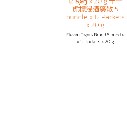
12 ຊອງ x 20 g 十一
虎標浸酒藥散 5
bundle x 12 Packets
x 20 g
Eleven Tigers Brand 5 bundle
x 12 Packets x 20 g