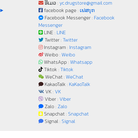
ອີເມວ :
yc.drugstore@gmail.com
 ►
facebook page :
ເຟສບຸກ
Facebook Messenger :
Facebook
Messenger
LINE :
LINE
Twitter :
Twitter
Instagram :
Instagram
Weibo :
Weibo
WhatsApp :
Whatsapp
Tiktok :
Tiktok
WeChat :
WeChat
KakaoTalk :
KaKaoTalk
VK :
VK
Viber :
Viber
Zalo :
Zalo
Snapchat :
Snapchat
Signal :
Signal