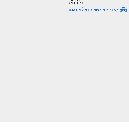
ເທົ່ນນັ້ນ.
ແຜນທີ່ຮ້ານຂາຍຢາ ຢງເຊີຍງຕຶ໊ງ