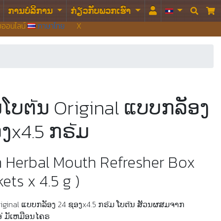
ການບໍລິການ
ກ່ຽວກັບພວກເຮົາ


บบออนไลน์
ภาษาไทย
X
ບຕัນ Original ແບບກລັອງ
ງx4.5 ກຣัມ
n Herbal Mouth Refresher Box
ets x 4.5 g )
iginal ແບບກລັອງ 24 ຊອງx4.5 ກຣัມ ໂບຕัນ ສັວນຜສມຈາກ
ອ ່ມັເຫມືອນໄຄຣ