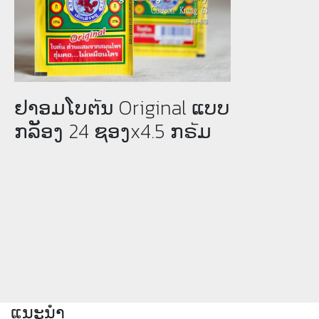
ຢາອມໂບຕัນ Original ແບບ
ກລັອງ 24 ຊອງx4.5 ກຣัມ
ແນະນຳ