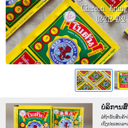
ບໍລິການສົ
ລໍຖ້າຮັບສິນຄ້າທ
ເຖິງປະເທດລາ