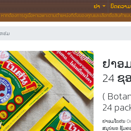
ຢາ
ບົດຄວາມ
น หากต้องการดูเนื้อหาเฉพาะตามตำแหน่งที่ตั้งของคุณและเลือกซื้อสินค้าแ
 ກຣัມ
ຢາອມໂ
24 ຊອ
( Bota
24 pack
ຢາອມໂບຕัນ Or
ສມຸນ່ພຣ ຊຸັມຄ