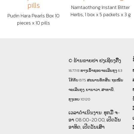
pills
Namtaothong Instant Bitter
Herbs, 1 box x 5 packets x 3 g
Pudin Hara Pearls Box 10
pieces x 10 pills
© ຮ້ານຂາຍຢາ ຢງເຊີຍງຕຶ໊ງ
1677/8 ທາງເຂົ້າຊອຍຈະເລີນກຸງ 63
ໃກ້ກັບ BTS ສະພານທັກສິນ, ຖະໜົນ
ຈະເລີນກຸງ, ຍານາວາ, ສາທານີ,
ກຸງເທບ 10120
ເວລາດຳເນິນງານ: ທຸກມື້ ຈ-
ອາ 08:00-20:00, ເປິດວັນ
ອາທິດ, ເປີດວັນເສົາ