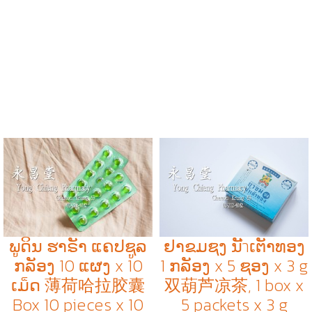
ພູດິນ ຮາຣັາ ແຄປຊູລ
ຢາຂມຊງ ນັำເຕັາທອງ
ກລັອງ 10 ແຜງ x 10
1 ກລັອງ x 5 ຊອງ x 3 g
ເມ็ດ 薄荷哈拉胶囊
双葫芦凉茶, 1 box x
Box 10 pieces x 10
5 packets x 3 g