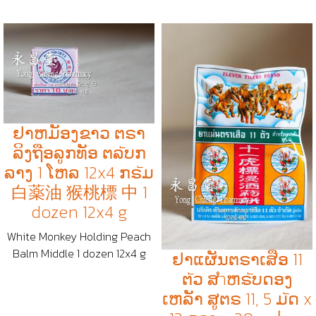
ຢາຫມັອງຂາວ ຕຣາ
ລິງຖືອລູກທັອ ຕລัບກ
ລາງ 1 ໂຫລ 12x4 ກຣัມ
白薬油 猴桃標 中 1
dozen 12x4 g
White Monkey Holding Peach
Balm Middle 1 dozen 12x4 g
ຢາແຜັນຕຣາເສືອ 11
ຕัວ ສำຫຣัບດອງ
ເຫລັາ ສູຕຣ 11, 5 ມัດ x