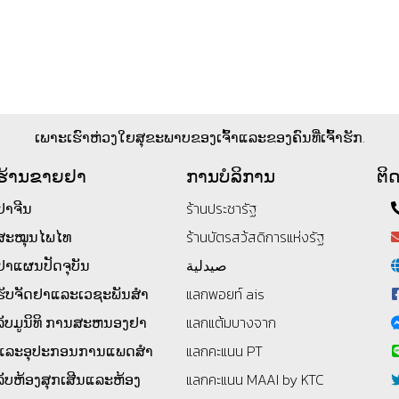
ເພາະເຮົາຫ່ວງໃຍສຸຂະພາບຂອງເຈົ້າແລະຂອງຄົນທີ່ເຈົ້າຮັກ.
ຮ້ານ​ຂາຍ​ຢາ
ການບໍລິການ
ຕິດ
ຢາຈີນ
ร้านประชารัฐ
ສະໝຸນໄພໄທ
ร้านบัตรสว้สดิการแห่งรัฐ
ຢາແຜນປັດຈຸບັນ
صيدلية
ຮັບຈັດຢາແລະເວຊະພັນສໍາ
แลกพอยท์ ais
ລັບມູນິທິ
ການສະຫນອງຢາ
แลกแต้มบางจาก
ແລະອຸປະກອນການແພດສໍາ
แลกคะแนน PT
ລັບຫ້ອງສຸກເສີນແລະຫ້ອງ
แลกคะแนน MAAI by KTC