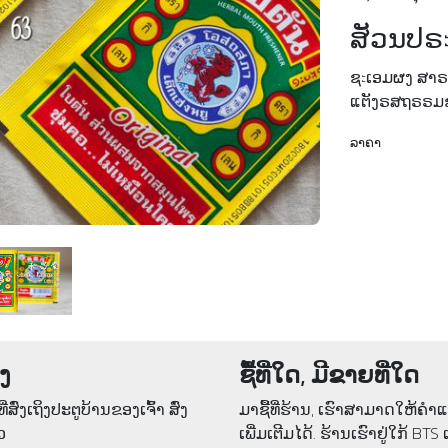
ສັວນປຣ
ຊะເອມຜງ ສາຣໄ
ແຕັງຣສຖຣຣມຊ
ລາຄາ
່ງ
ຊື້ທີ່ໃດ, ມີຂາຍທີ່ໃດ
ີ່ສົ່ງເຖິງປະຕູບ້ານຂອງເຈົ້າ ສົ່ງ
ມາຊື້ທີ່ຮ້ານ, ເຮົາສາມາດໃຫ້ຄໍ
ວ
ເພີ່ມເຕີມໄດ້. ຮ້ານເຮົາຢູ່ໃກ້ BTS 