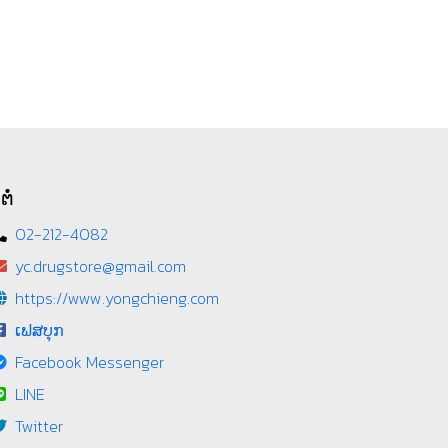
ຕໍ່
02-212-4082
yc.drugstore@gmail.com
https://www.yongchieng.com
ເຟສບຸກ
Facebook Messenger
LINE
Twitter