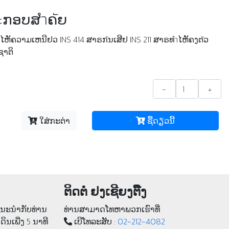
ะກອບສำຄัຍ
ຫັຄວາມເຫນີຢວ INS 414 ສາຣກัນເສີຢ INS 211 ສາຣທำໄຫັຄງຕัວ
າຕິ
-
+
ໃສ່ກະຕ່າ
ຊື້​ດຽວ​ນີ້
ຕິດຕໍ່ ຢງເຊີຍງຕຶ໊ງ
າແນະນຳກັບທ່ານ
ທ່ານສາມາດໂທຫາພວກເຮົາທີ່
ເດິນເພີ່ງ 5 ນາທີ
ເບີ​ໂທລະ​ສັບ :
02-212-4082