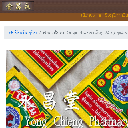
ຮ້ານຂາຍຢາ ຢງເຊີຍງຕຶ໊ງ
เลือกประเทศหรือภูมิภาคอื่
ຢາພື້ນເມືອງຈີນ
ຢາອມໂບຕัນ Original ແບບກລັອງ 24 ຊອງx4.5