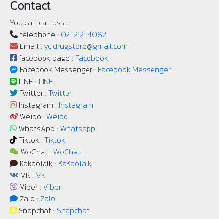
Contact
You can call us at
telephone :
02-212-4082
Email :
yc.drugstore@gmail.com
facebook page :
Facebook
Facebook Messenger :
Facebook Messenger
LINE :
LINE
Twitter :
Twitter
Instagram :
Instagram
Weibo :
Weibo
WhatsApp :
Whatsapp
Tiktok :
Tiktok
WeChat :
WeChat
KakaoTalk :
KaKaoTalk
VK :
VK
Viber :
Viber
Zalo :
Zalo
Snapchat :
Snapchat