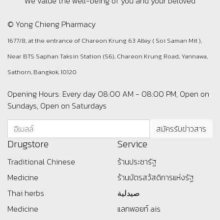
We value the well-being of you and your beloved
© Yong Chieng Pharmacy
1677/8, at the entrance of Chareon Krung 63 Alley ( Soi Saman Mit ),
Near BTS Saphan Taksin Station (S6), Chareon Krung Road, Yannawa,
Sathorn, Bangkok, 10120
Opening Hours: Every day 08:00 AM - 08:00 PM, Open on
Sundays, Open on Saturdays
Drugstore
Service
Traditional Chinese
ร้านประชารัฐ
Medicine
ร้านบัตรสว้สดิการแห่งรัฐ
Thai herbs
صيدلية
Medicine
แลกพอยท์ ais