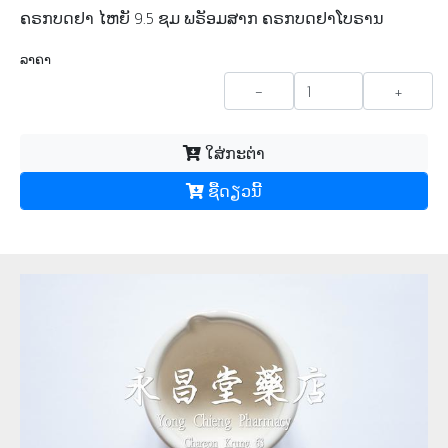
ຄຣກບດຢາ ໄຫຍັ 9.5 ຊມ ພຣັອມສາກ ຄຣກບດຢາໂບຣານ
ລາຄາ
-
+
ໃສ່ກະຕ່າ
ຊື້​ດຽວ​ນີ້