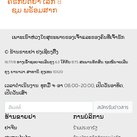
ຄຣກບດຢາ ເລ็ກ 8
ຊມ ພຣັອມສາກ
ເພາະເຮົາຫ່ວງໃຍສຸຂະພາບຂອງເຈົ້າແລະຂອງຄົນທີ່ເຈົ້າຮັກ.
© ຮ້ານຂາຍຢາ ຢງເຊີຍງຕຶ໊ງ
1677/8 ທາງເຂົ້າຊອຍຈະເລີນກຸງ 63 ໃກ້ກັບ BTS ສະພານທັກສິນ, ຖະໜົນຈະເລີນ
ກຸງ, ຍານາວາ, ສາທານີ, ກຸງເທບ 10120
ເວລາດຳເນິນງານ: ທຸກມື້ ຈ-ອາ 08:00-20:00, ເປິດວັນອາທິດ,
ເປີດວັນເສົາ
ຮ້ານ​ຂາຍ​ຢາ
ການບໍລິການ
ຢາຈີນ
ร้านประชารัฐ