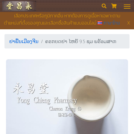
ຮ້ານຂາຍຢາ ຢງເຊີຍງຕຶ໊ງ


เลือกประเทศหรือภูมิภาคอื่น หากต้องการดูเนื้อหาเฉพาะตาม
ตำแหน่งที่ตั้งของคุณและเลือกซื้อสินค้าแบบออนไลน์
ภาษาไทย
X
ຢາພື້ນເມືອງຈີນ
ຄຣກບດຢາ ໄຫຍັ 9.5 ຊມ ພຣັອມສາກ