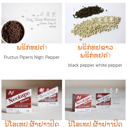
ພຣິກ່ທຢດำ
ພຣິກ່ທຢຂາວ
ພຣິກ່ທຢດำ
Fructus Piperis Nigri, Pepper
black pepper, white pepper
ນີໂອເທປ ຜັາຢາງປິດ
ນີໂອເທປ ຜັາຢາງປິດ