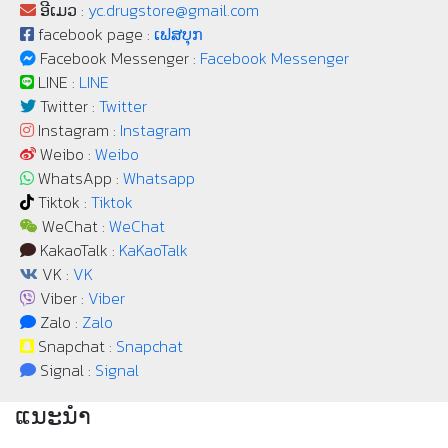
ອີເມວ :
yc.drugstore@gmail.com
facebook page :
ເຟສບຸກ
Facebook Messenger :
Facebook Messenger
LINE :
LINE
Twitter :
Twitter
Instagram :
Instagram
Weibo :
Weibo
WhatsApp :
Whatsapp
Tiktok :
Tiktok
WeChat :
WeChat
KakaoTalk :
KaKaoTalk
VK :
VK
Viber :
Viber
Zalo :
Zalo
Snapchat :
Snapchat
Signal :
Signal
ແນະນຳ