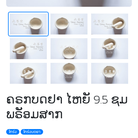
ຄຣກບດຢາ ໄຫຍັ 9.5 ຊມ
ພຣັອມສາກ
โกร่ง
โกร่งบดยา