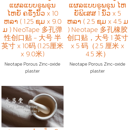
ແຜລແບບຣູພຣຸນ
ແຜລແບບຣູພຣຸນ ໄຫ
ໄຫຍັ ຄຣຶັງນິັວ x 10
ຍັພິເສສ 1 ນິັວ x 5
ຫລາ ( 1.25 ຊມ x 9.0
ຫລາ ( 2.5 ຊມ x 4.5 ມ
ມ ) NeoTape 多孔弹
) Neotape 多孔橡胶
性创口贴 - 大号 半
创口贴，大号 1 英寸
英寸 x 10码 (1.25厘米
x 5 码（2.5 厘米 x
x 9.0米)
4.5 米）
Neotape Porous Zinc-oxide
Neotape Porous Zinc-oxide
plaster
plaster