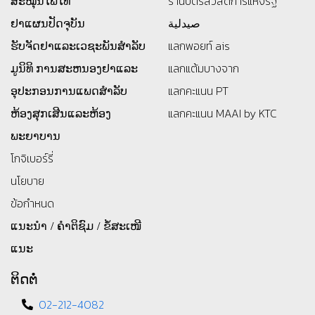
ສະໝຸນໄພໄທ
ร้านบัตรสว้สดิการแห่งรัฐ
ຢາແຜນປັດຈຸບັນ
صيدلية
ຮັບຈັດຢາແລະເວຊະພັນສໍາລັບ
แลกพอยท์ ais
ມູນິທິ
ການສະຫນອງຢາແລະ
แลกแต้มบางจาก
ອຸປະກອນການແພດສໍາລັບ
แลกคะแนน PT
ຫ້ອງສຸກເສີນແລະຫ້ອງ
แลกคะแนน MAAI by KTC
ພະຍາບານ
โกจิเบอร์รี่
นโยบาย
ข้อกำหนด
ແນະນຳ / ຄຳຕິຊົມ / ຂໍ້ສະເໜີ
ແນະ
ຕິດຕໍ່
02-212-4082