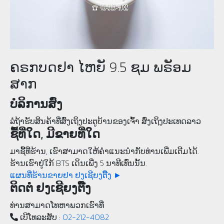
ຄຣກບດຢາ ໄຫຍັ 9.5 ຊມ ພຣັອມ
ສາກ
ບໍລິການສົ່ງ
ລໍຖ້າຮັບສິນຄ້າທີ່ສົ່ງເຖິງປະຕູບ້ານຂອງເຈົ້າ ສົ່ງເຖິງປະເທດລາວ
ຊື້ທີ່ໃດ, ມີຂາຍທີ່ໃດ
ມາຊື້ທີ່ຮ້ານ, ເຮົາສາມາດໃຫ້ຄໍາແນະນຳກັບທ່ານເພີ່ມເຕີມໄດ້.
ຮ້ານເຮົາຢູ່ໃກ້ BTS ເດິນເພີ່ງ 5 ນາທີເທົ່ນນັ້ນ.
ແຜນທີ່ຮ້ານຂາຍຢາ ຢງເຊີຍງຕຶ໊ງ ►
ຕິດຕໍ່ ຢງເຊີຍງຕຶ໊ງ
ທ່ານສາມາດໂທຫາພວກເຮົາທີ່
ເບີ​ໂທລະ​ສັບ :
02-212-4082