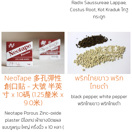
Radix Saussureae Lappae,
Costus Root, Kot Kraduk โกฐ
กระดูก
NeoTape 多孔彈性
พริกไทยขาว พริก
創口貼 - 大號 半英
ไทยดำ
寸 x 10碼 (1.25釐米 x
black pepper, white pepper
9.0米)
พริกไทยขาว พริกไทยดำ
Neotape Porous Zinc-oxide
plaster นีโอเทป ผ้ายางปิดแผล
แบบรูพรุน ใหญ่ ครึ่งนิ้ว x 10 หลา (