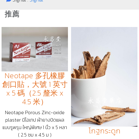
推薦
Neotape 多孔橡膠
創口貼，大號 1 英寸
x 5 碼（2.5 釐米 x
4.5 米）
Neotape Porous Zinc-oxide
plaster นีโอเทป ผ้ายางปิดแผล
แบบรูพรุน ใหญ่พิเศษ 1 นิ้ว x 5 หลา
โกฐกระดูก
( 2.5 ซม x 4.5 ม )