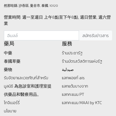
然那哇縣, 沙吞區, 曼谷市, 泰國, 10120
營業時間: 週一至週日 上午8點至下午8點, 週日營業, 週六營
業
藥局
服務
中藥
ร้านประชารัฐ
泰國草藥
ร้านบัตรสว้สดิการแห่งรัฐ
藥物
صيدلية
รับจัดยาและเวชภัณฑ์สำหรับ
แลกพอยท์ ais
มูลนิธิ
為急診室和護理室提
แลกแต้มบางจาก
供藥品和醫療用品。
แลกคะแนน PT
โกจิเบอร์รี่
แลกคะแนน MAAI by KTC
นโยบาย