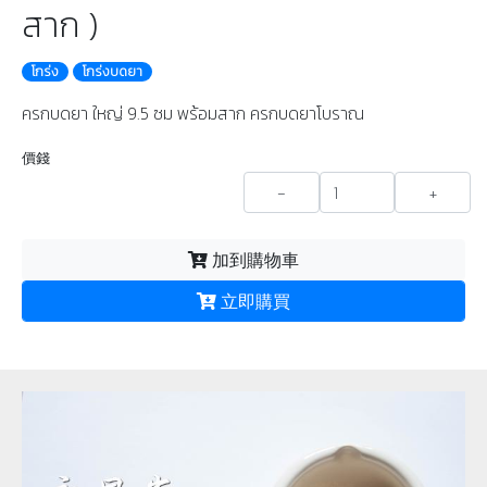
สาก )
โกร่ง
โกร่งบดยา
ครกบดยา ใหญ่ 9.5 ซม พร้อมสาก ครกบดยาโบราณ
價錢
-
+
加到購物車
立即購買