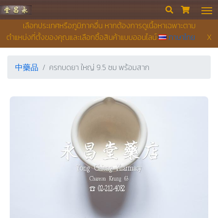
永昌堂藥店


เลือกประเทศหรือภูมิภาคอื่น หากต้องการดูเนื้อหาเฉพาะตาม
ตำแหน่งที่ตั้งของคุณและเลือกซื้อสินค้าแบบออนไลน์
ภาษาไทย
X
中藥品
ครกบดยา ใหญ่ 9.5 ซม พร้อมสาก