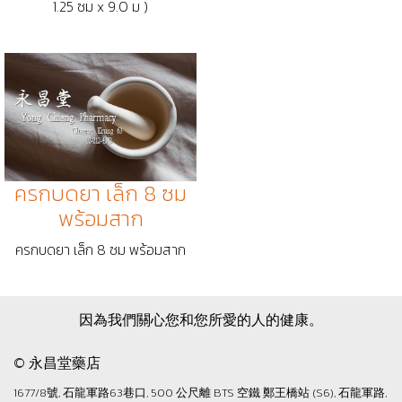
1.25 ซม x 9.0 ม )
ครกบดยา เล็ก 8 ซม
พร้อมสาก
ครกบดยา เล็ก 8 ซม พร้อมสาก
因為我們關心您和您所愛的人的健康。
© 永昌堂藥店
1677/8號, 石龍軍路63巷口, 500 公尺離 BTS 空鐵 鄭王橋站 (S6), 石龍軍路,