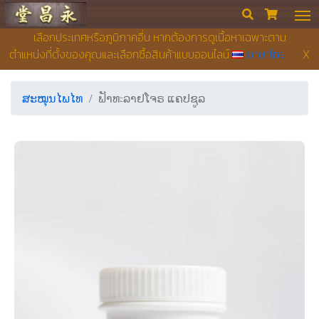
ຮ້ານຂາຍຢາ ຢງເຊີຍງຕຶ໊ງ


เลือกประเทศหรือภูมิภาคอื่น หากต้องการดูเนื้อหาเฉพาะตาม
ตำแหน่งที่ตั้งของคุณและเลือกซื้อสินค้าแบบออนไลน์
ภาษาไทย
X
ສະໝຸນໄພໄທ
ຟັາທะລາຢໂຈຣ ແຄປຊູລ