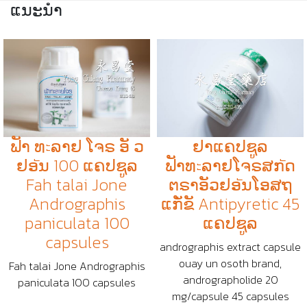
ແນະນຳ
ຟັາ ທะລາຢ ໂຈຣ ອັ ວ
ຢາແຄປຊູລ
ຢອัນ 100 ແຄປຊູລ
ຟັາທะລາຢໂຈຣສກัດ
Fah talai Jone
ຕຣາອັວຢອัນໂອສຖ
Andrographis
ແກັ່ຂັ Antipyretic 45
paniculata 100
ແຄປຊູລ
capsules
andrographis extract capsule
ouay un osoth brand,
Fah talai Jone Andrographis
andrographolide 20
paniculata 100 capsules
mg/capsule 45 capsules