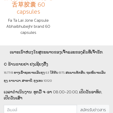
舌草胶囊 60
capsules
Fa Ta Lai Jone Capsule
Abhaibhubejhr brand 60
capsules
ເພາະເຮົາຫ່ວງໃຍສຸຂະພາບຂອງເຈົ້າແລະຂອງຄົນທີ່ເຈົ້າຮັກ.
© ຮ້ານຂາຍຢາ ຢງເຊີຍງຕຶ໊ງ
1677/8 ທາງເຂົ້າຊອຍຈະເລີນກຸງ 63 ໃກ້ກັບ BTS ສະພານທັກສິນ, ຖະໜົນຈະເລີນ
ກຸງ, ຍານາວາ, ສາທານີ, ກຸງເທບ 10120
ເວລາດຳເນິນງານ: ທຸກມື້ ຈ-ອາ 08:00-20:00, ເປິດວັນອາທິດ,
ເປີດວັນເສົາ