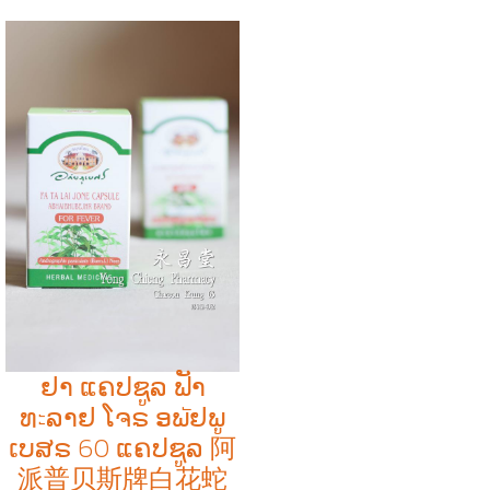
ຢາ ແຄປຊູລ ຟັາ
ທะລາຢ ໂຈຣ ອພัຢພູ
ເບສຣ 60 ແຄປຊູລ 阿
派普贝斯牌白花蛇