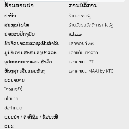
ຮ້ານ​ຂາຍ​ຢາ
ການບໍລິການ
ຢາຈີນ
ร้านประชารัฐ
ສະໝຸນໄພໄທ
ร้านบัตรสว้สดิการแห่งรัฐ
ຢາແຜນປັດຈຸບັນ
صيدلية
ຮັບຈັດຢາແລະເວຊະພັນສໍາລັບ
แลกพอยท์ ais
ມູນິທິ
ການສະຫນອງຢາແລະ
แลกแต้มบางจาก
ອຸປະກອນການແພດສໍາລັບ
แลกคะแนน PT
ຫ້ອງສຸກເສີນແລະຫ້ອງ
แลกคะแนน MAAI by KTC
ພະຍາບານ
โกจิเบอร์รี่
นโยบาย
ข้อกำหนด
ແນະນຳ / ຄຳຕິຊົມ / ຂໍ້ສະເໜີ
ແນະ