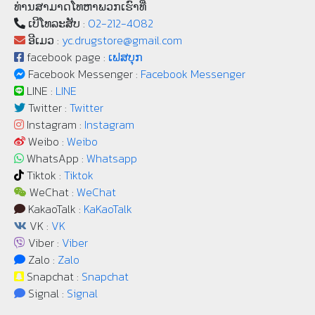
ທ່ານສາມາດໂທຫາພວກເຮົາທີ່
ເບີ​ໂທລະ​ສັບ :
02-212-4082
ອີເມວ :
yc.drugstore@gmail.com
facebook page :
ເຟສບຸກ
Facebook Messenger :
Facebook Messenger
LINE :
LINE
Twitter :
Twitter
Instagram :
Instagram
Weibo :
Weibo
WhatsApp :
Whatsapp
Tiktok :
Tiktok
WeChat :
WeChat
KakaoTalk :
KaKaoTalk
VK :
VK
Viber :
Viber
Zalo :
Zalo
Snapchat :
Snapchat
Signal :
Signal