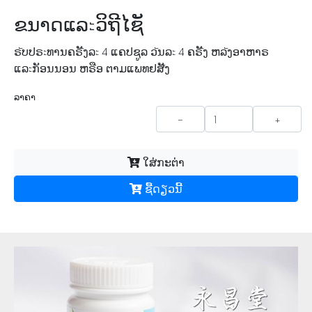
ຂນາດແລะວິຖີໄຊັ
ຣัບປຣะທານຄຣัັງລะ 4 ແຄປຊູລ ວัນລะ 4 ຄຣัັງ ຫລัງອາຫາຣ
ແລะກັອນນອນ ຫຣືອ ຕາມແພທຢສัັງ
ລາຄາ
-
+
ໃສ່ກະຕ່າ
ຊື້​ດຽວ​ນີ້