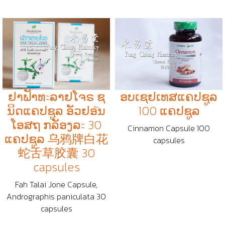
ຢາຟັາທะລາຢໂຈຣ ຊ
ອບເຊຢເທສແຄປຊູລ
ນິດແຄປຊູລ ອັວຢອัນ
100 ແຄປຊູລ
ໂອສຖ ກລັອງລะ 30
Cinnamon Capsule 100
ແຄປຊູລ 乌鸦牌白花
capsules
蛇舌草胶囊 30
capsules
Fah Talai Jone Capsule,
Andrographis paniculata 30
capsules