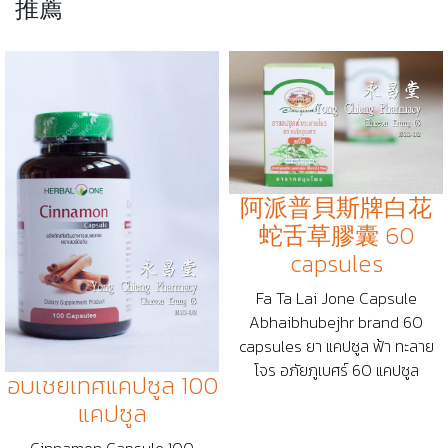
推薦
阿派普貝斯牌白花
蛇舌草膠囊 60
capsules
Fa Ta Lai Jone Capsule
Abhaibhubejhr brand 60
capsules ยา แคปซูล ฟ้า ทะลาย
โจร อภัยภูเบศร์ 60 แคปซูล
อบเชยเทศแคปซูล 100
แคปซูล