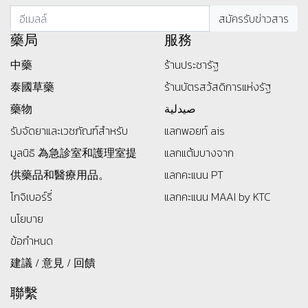
藥局
服務
中藥
ร้านประชารัฐ
泰國草藥
ร้านบัตรสว้สดิการแห่งรัฐ
藥物
صيدلية
รับจัดยาและเวชภัณฑ์สำหรับ
แลกพอยท์ ais
มูลนิธิ
為急診室和護理室提
แลกแต้มบางจาก
供藥品和醫療用品。
แลกคะแนน PT
โกจิเบอร์รี่
แลกคะแนน MAAI by KTC
นโยบาย
ข้อกำหนด
建議 / 意見 / 回饋
聯繫