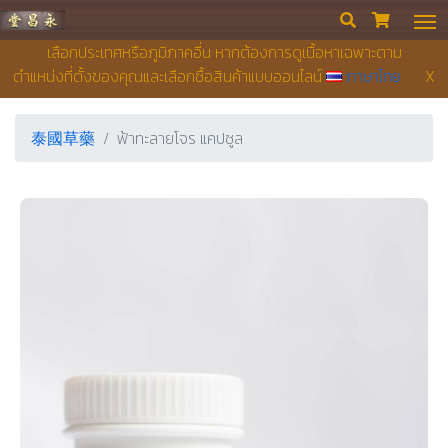
永昌堂藥店


เลือกประเทศหรือภูมิภาคอื่น หากต้องการดูเนื้อหาเฉพาะตาม
ตำแหน่งที่ตั้งของคุณและเลือกซื้อสินค้าแบบออนไลน์
ภาษาไทย
X
泰國草藥
ฟ้าทะลายโจร แคปซูล