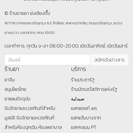
สังฆทานยาจัดเอง โดย คุณสไว ส่งไปที่ต.ตะพง อ.เมือง
จ.ระยอง เมื่อ 19 กรกฎาคม 2565
บุญใดที่ท่านได้ตั้งใจทำ ขอให้บุญนั้นตอบแทนกลับมาเป็นสุขภาพแข็ง
แรง อายุยืนยาว ดวงดีไม่มีตก และมีคนรักที่จริงใจอยู่เคียงข้างตลอด
ไปค่ะ
เพราะเราห่วงใยสุขภาพของคุณ และ คนที่คุณรัก
© ร้านขายยา ย่งเชียงตึ๊ง
1677/8 ปากซอยเจริญกรุง 63, ใกล้bts สะพานตากสิน, ถนนเจริญกรุง, แขวง
ยานนาวา, เขตสาทร, กทม 10120
เวลาทำการ: ทุกวัน จ-อา 08:00-20:00, เปิดวันอาทิตย์, เปิดวันเสาร์
ร้านยา
บริการ