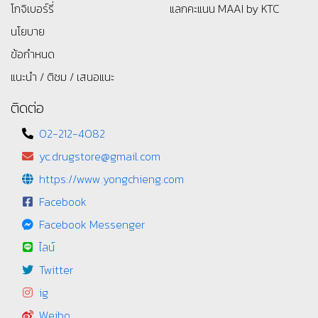
ยาจีน
ร้านประชารัฐ
สมุนไพรไทย
ร้านบัตรสว้สดิการแห่งรัฐ
ยาแผนปัจจุบัน
صيدلية
รับจัดยาและเวชภัณฑ์สำหรับ
แลกพอยท์ ais
มูลนิธิ
รับจัดยาและเวชภัณฑ์
แลกแต้มบางจาก
สำหรับห้องฉุกเฉิน ห้องพยาบาล
แลกคะแนน PT
โกจิเบอร์รี่
แลกคะแนน MAAI by KTC
นโยบาย
ข้อกำหนด
แนะนำ / ติชม / เสนอแนะ
ติดต่อ
02-212-4082
yc.drugstore@gmail.com