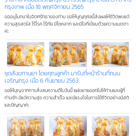
สังฆทานยาจัดเอง 9 ชุด โดยคุณ first มารับเองที่หน้า
ร้าน ที่ปากซอยเจริญกรุง 63 เจริญกรุง ยานนาวา สาทร
กรุงเทพ เมื่อ 18 พฤศจิกายน 2565
ขออนุโมทนาในจิตศรัทธาของท่าน ขอให้บุญกุศลนี้ส่งผลให้ชีวิตพบแต่
ความสุขสดใส ไร้โรค ไร้ภัย มีโชคลาภ และมีใจที่เปี่ยมด้วยความเมตตา
ค่ะ
ชุดสังฆทานยา โดยคุณลูกค้า มารับที่หน้าร้านที่ถนน