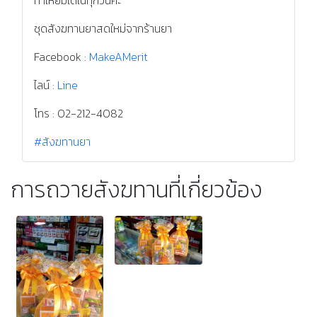
เจริญกรุง ยานนาวา
สาทร เมื่อ 27 ธันวาคม
2565
ขอร่วมอนุโมทนาบุญกับสิ่งดีที่ท่านได้ทำ ขอให้บุญหนุนใจให้
ท่านมีความมั่นคง ทั้งในศรัทธาและการงาน เจอแต่เรื่องที่
ทำให้ยิ้มได้ในทุกวันค่ะ
ชุดสังฆทานยาสดใหม่จากร้านยา
Facebook :
MakeAMerit
ไลน์ :
Line
โทร : 02-212-4082
#สังฆทานยา