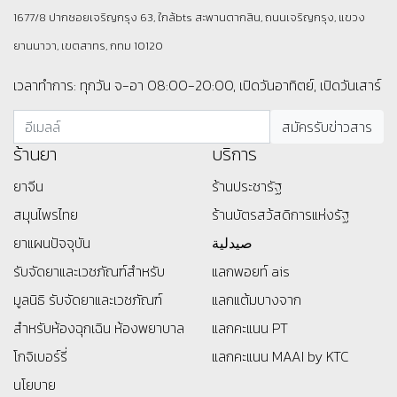
1677/8 ปากซอยเจริญกรุง 63, ใกล้bts สะพานตากสิน, ถนนเจริญกรุง, แขวง
ยานนาวา, เขตสาทร, กทม 10120
เวลาทำการ: ทุกวัน จ-อา 08:00-20:00, เปิดวันอาทิตย์, เปิดวันเสาร์
ร้านยา
บริการ
ยาจีน
ร้านประชารัฐ
สมุนไพรไทย
ร้านบัตรสว้สดิการแห่งรัฐ
ยาแผนปัจจุบัน
صيدلية
รับจัดยาและเวชภัณฑ์สำหรับ
แลกพอยท์ ais
มูลนิธิ
รับจัดยาและเวชภัณฑ์
แลกแต้มบางจาก
สำหรับห้องฉุกเฉิน ห้องพยาบาล
แลกคะแนน PT
โกจิเบอร์รี่
แลกคะแนน MAAI by KTC
นโยบาย