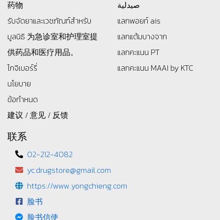
药物
صيدلية
รับจัดยาและเวชภัณฑ์สำหรับ
แลกพอยท์ ais
มูลนิธิ
为急诊室和护理室提
แลกแต้มบางจาก
供药品和医疗用品。
แลกคะแนน PT
โกจิเบอร์รี่
แลกคะแนน MAAI by KTC
นโยบาย
ข้อกำหนด
建议 / 意见 / 反馈
联系
02-212-4082
yc.drugstore@gmail.com
https://www.yongchieng.com
脸书
脸书信使