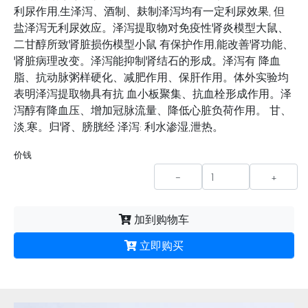
利尿作用,生泽泻、酒制、麸制泽泻均有一定利尿效果, 但
盐泽泻无利尿效应。泽泻提取物对免疫性肾炎模型大鼠、
二甘醇所致肾脏损伤模型小鼠 有保护作用,能改善肾功能、
肾脏病理改变。泽泻能抑制肾结石的形成。泽泻有 降血
脂、抗动脉粥样硬化、减肥作用、保肝作用。体外实验均
表明泽泻提取物具有抗 血小板聚集、抗血栓形成作用。泽
泻醇有降血压、增加冠脉流量、降低心脏负荷作用。 甘、
淡,寒。归肾、膀胱经 泽泻: 利水渗湿,泄热。
价钱
-
+
加到购物车
立即购买