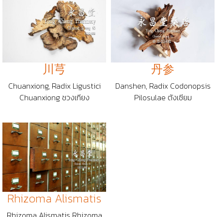
川芎
丹参
Chuanxiong, Radix Ligustici
Danshen, Radix Codonopsis
Chuanxiong ชวงเกียง
Pilosulae ตังเซียม
Rhizoma Alismatis
Rhizoma Alismatis Rhizoma