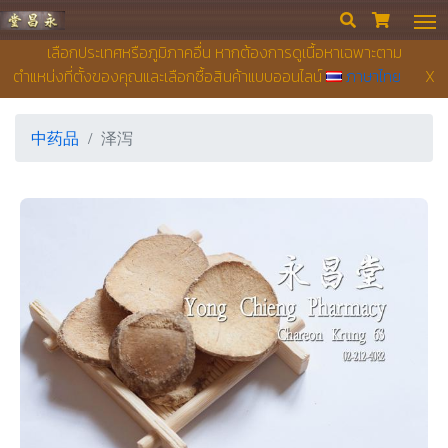
永昌堂药店


เลือกประเทศหรือภูมิภาคอื่น หากต้องการดูเนื้อหาเฉพาะตาม
ตำแหน่งที่ตั้งของคุณและเลือกซื้อสินค้าแบบออนไลน์
ภาษาไทย
X
中药品
泽泻