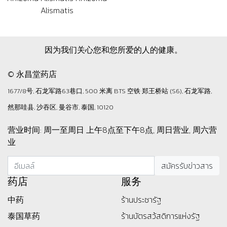
Alismatis
因为我们关心您和您所爱的人的健康。
© 永昌堂药店
1677/8号, 石龙军路63巷口, 500 米离 BTS 空铁 郑王桥站 (S6), 石龙军路,
然那哇县, 沙吞区, 曼谷市, 泰国, 10120
营业时间: 周一至周日 上午8点至下午8点, 周日营业, 周六营
业
药店
服务
中药
ร้านประชารัฐ
泰国草药
ร้านบัตรสว้สดิการแห่งรัฐ