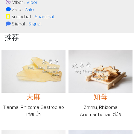
Viber :
Viber
Zalo :
Zalo
Snapchat :
Snapchat
Signal :
Signal
推荐
天麻
知母
Tianma, Rhizoma Gastrodiae
Zhimu, Rhizoma
เทียนมั้ว
Anemarrhenae ตีบ้อ