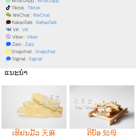
WhatsApp :
Whatsapp
Tiktok :
Tiktok
WeChat :
WeChat
KakaoTalk :
KaKaoTalk
VK :
VK
Viber :
Viber
Zalo :
Zalo
Snapchat :
Snapchat
Signal :
Signal
ແນະນຳ
ເທີຢນມัັວ 天麻
ຕີບັອ 知母