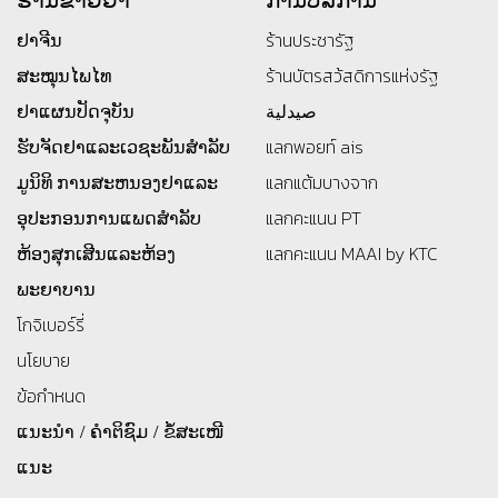
ຢາຈີນ
ร้านประชารัฐ
ສະໝຸນໄພໄທ
ร้านบัตรสว้สดิการแห่งรัฐ
ຢາແຜນປັດຈຸບັນ
صيدلية
ຮັບຈັດຢາແລະເວຊະພັນສໍາລັບ
แลกพอยท์ ais
ມູນິທິ
ການສະຫນອງຢາແລະ
แลกแต้มบางจาก
ອຸປະກອນການແພດສໍາລັບ
แลกคะแนน PT
ຫ້ອງສຸກເສີນແລະຫ້ອງ
แลกคะแนน MAAI by KTC
ພະຍາບານ
โกจิเบอร์รี่
นโยบาย
ข้อกำหนด
ແນະນຳ / ຄຳຕິຊົມ / ຂໍ້ສະເໜີ
ແນະ