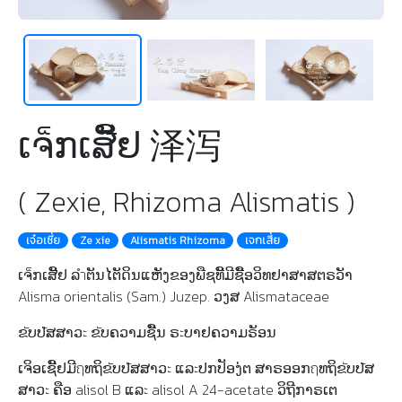
ເຈ็ກເສີັຢ 泽泻
( Zexie, Rhizoma Alismatis )
เจ๋อเซี่ย
Ze xie
Alismatis Rhizoma
เจกเสี่ย
ເຈ็ກເສີັຢ ລำຕັນໄຕັດິນແຫັງຂອງພືຊທີັມີຊືັອວິທຢາສາສຕຣວັາ
Alisma orientalis (Sam.) Juzep. ວງສ Alismataceae
ຂัບປัສສາວะ ຂัບຄວາມຊືັນ ຣะບາຢຄວາມຣັອນ
ເຈິອເຊີັຢມີฤທຖິຂัບປัສສາວะ ແລะປກປັອງ່ຕ ສາຣອອກฤທຖິຂัບປัສ
ສາວะ ຄືອ alisol B ແລะ alisol A 24-acetate ວິຖີກາຣເຕ