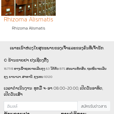
Rhizoma Alismatis
Rhizoma Alismatis
ເພາະເຮົາຫ່ວງໃຍສຸຂະພາບຂອງເຈົ້າແລະຂອງຄົນທີ່ເຈົ້າຮັກ.
© ຮ້ານຂາຍຢາ ຢງເຊີຍງຕຶ໊ງ
1677/8 ທາງເຂົ້າຊອຍຈະເລີນກຸງ 63 ໃກ້ກັບ BTS ສະພານທັກສິນ, ຖະໜົນຈະເລີນ
ກຸງ, ຍານາວາ, ສາທານີ, ກຸງເທບ 10120
ເວລາດຳເນິນງານ: ທຸກມື້ ຈ-ອາ 08:00-20:00, ເປິດວັນອາທິດ,
ເປີດວັນເສົາ
ຮ້ານ​ຂາຍ​ຢາ
ການບໍລິການ