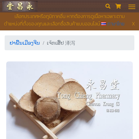
ຮ້ານຂາຍຢາ ຢງເຊີຍງຕຶ໊ງ


เลือกประเทศหรือภูมิภาคอื่น หากต้องการดูเนื้อหาเฉพาะตาม
ตำแหน่งที่ตั้งของคุณและเลือกซื้อสินค้าแบบออนไลน์
ภาษาไทย
X
ຢາພື້ນເມືອງຈີນ
ເຈ็ກເສີັຢ 泽泻