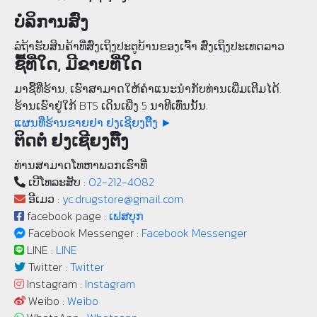
ບໍລິການສົ່ງ
ລໍຖ້າຮັບສິນຄ້າທີ່ສົ່ງເຖິງປະຕູບ້ານຂອງເຈົ້າ ສົ່ງເຖິງປະເທດລາວ
ຊື້ທີ່ໃດ, ມີຂາຍທີ່ໃດ
ມາຊື້ທີ່ຮ້ານ, ເຮົາສາມາດໃຫ້ຄໍາແນະນຳກັບທ່ານເພີ່ມເຕີມໄດ້.
ຮ້ານເຮົາຢູ່ໃກ້ BTS ເດິນເພີ່ງ 5 ນາທີເທົ່ນນັ້ນ.
ແຜນທີ່ຮ້ານຂາຍຢາ ຢງເຊີຍງຕຶ໊ງ ►
ຕິດຕໍ່ ຢງເຊີຍງຕຶ໊ງ
ທ່ານສາມາດໂທຫາພວກເຮົາທີ່
ເບີ​ໂທລະ​ສັບ :
02-212-4082
ອີເມວ :
yc.drugstore@gmail.com
facebook page :
ເຟສບຸກ
Facebook Messenger :
Facebook Messenger
LINE :
LINE
Twitter :
Twitter
Instagram :
Instagram
Weibo :
Weibo