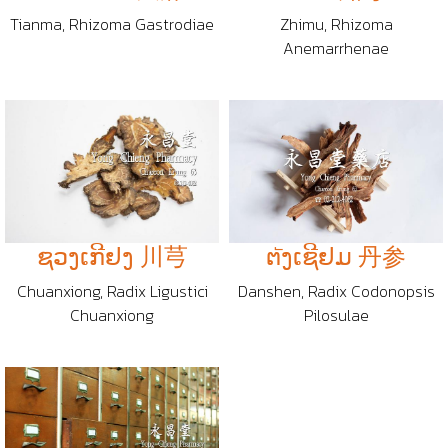
Tianma, Rhizoma Gastrodiae
Zhimu, Rhizoma
Anemarrhenae
ຊວງເກີຢງ 川芎
ຕัງເຊີຢມ 丹参
Chuanxiong, Radix Ligustici
Danshen, Radix Codonopsis
Chuanxiong
Pilosulae