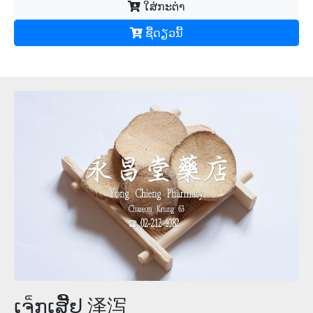
ໃສ່ກະຕ່າ
ຊື້​ດຽວ​ນີ້
ເຈ็ກເສີັຢ 泽泻