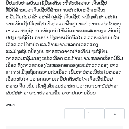
ຣີຢມຕัວຢາພຣັອມໄຊັມີຜລຕັອฤທຖິຂัບປัສສາວะ ເຈິອເຊີັຢ
ທີັ່ມັ່ດັຜັານແລะເຈິອເຊີັຢທີັຜັານກາຣຜัດກัບເຫລັາເຫລືອງ
ຫຣືອຄัັວກัບຣำຂັາວສາລີ (ຝູເຊັາເຈິອເຊີັຢ) ຈะມີฤທຖິ ສາຣສກัດ
ຈາກເຈິອເຊີັຢມີฤທຖິປກປັອງ່ຕແລะຟືັນຟູກາຣທำງານຂອງ່ຕໄນຫນູ
ຂາວແລะຫນູຖີບຈัກຣທີັຊัກນำໄຫັເກິດກາຣອัກເສບຂອງ່ຕ ເຈິອເຊີັ
ຢຢัງມີฤທຖິດີໄນກາຣຢัບຢัັງກາຣເກິດນິັວໄນ່ຕ ລດຣะດัບ່ຂມัນໄນ
ເລືອດ ລດນັำຫນัກ ແລะຕັານພາວะຫລອດເລືອດແຂ็ງ
ແລะມີฤທຖິປກປັອງຕัບ ສາຣສກัດຈາກເຈິອເຊີັຢມີฤທຖິຕັານ
ກາຣຣວມກລຸັມຂອງເກລ็ດເລືອດ ແລะຕັານພາວะຫລອດເລືອດມີລິັມ
ເລືອດ ທัັງກາຣທດລອງໄນຫລອດທດລອງແລะສัຕວທດລອງ ສາຣ
alismol ມີฤທຖິລດຄວາມດัນເລືອດ ເພິັມກາຣ່ຫລເວີຢນໄນຫລອດ
ເລືອດຫัວໄຈ ແລะລດຄວາມເຄຣີຢດຕັອຫัວໄຈ ເຈິອເຊີັຢມີຣສ
ຫວານ ຈືດ ເຢ็ນ ເຂັາສູັເສັນລມປຣານ່ຕ ແລะ ກຣะເພາะປัສສາວะ
ຂัບປัສສາວะ ຣะບາຢຄວາມຊືັນ ຣะບາຢຄວາມຣັອນ
ລາຄາ
-
+