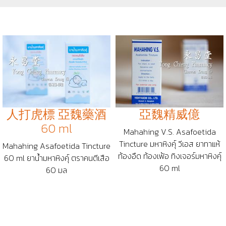
人打虎標 亞魏藥酒
亞魏精威億
60 ml
Mahahing V.S. Asafoetida
Tincture มหาหิงคุ์ วีเอส ยาทาแห้
Mahahing Asafoetida Tincture
ท้องอืด ท้องเฟ้อ ทิงเจอร์มหาหิงคุ์
60 ml ยาน้ำมหาหิงคุ์ ตราคนตีเสือ
60 ml
60 มล