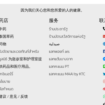
因为我们关心您和您所爱的人的健康。
药店
服务
联
中药
ร้านประชารัฐ
泰国草药
ร้านบัตรสว้สดิการแห่งรัฐ
药物
صيدلية
รับจัดยาและเวชภัณฑ์สำหรับ
แลกพอยท์ ais
มูลนิธิ
为急诊室和护理室提
แลกแต้มบางจาก
供药品和医疗用品。
แลกคะแนน PT
โกจิเบอร์รี่
แลกคะแนน MAAI by KTC
นโยบาย
ข้อกำหนด
建议 / 意见 / 反馈