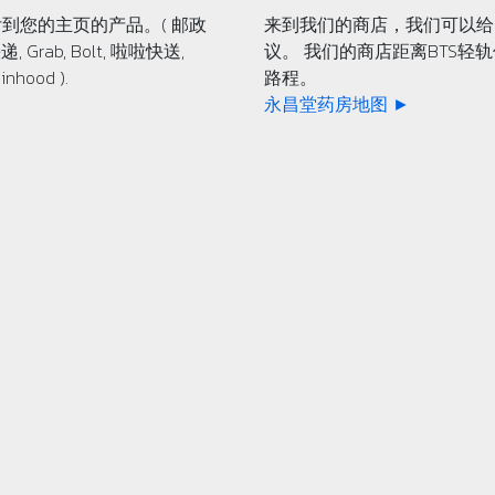
到您的主页的产品。( 邮政
来到我们的商店，我们可以给
递, Grab, Bolt, 啦啦快送,
议。 我们的商店距离BTS轻
inhood ).
路程。
永昌堂药房地图 ►