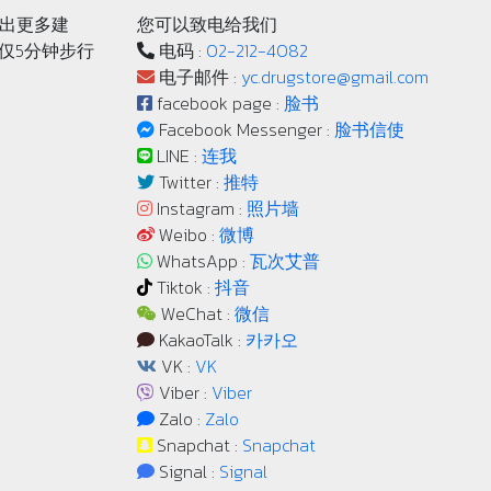
出更多建
您可以致电给我们
轨仅5分钟步行
电码 :
02-212-4082
电子邮件 :
yc.drugstore@gmail.com
facebook page :
脸书
Facebook Messenger :
脸书信使
LINE :
连我
Twitter :
推特
Instagram :
照片墙
Weibo :
微博
WhatsApp :
瓦次艾普
Tiktok :
抖音
WeChat :
微信
KakaoTalk :
카카오
VK :
VK
Viber :
Viber
Zalo :
Zalo
Snapchat :
Snapchat
Signal :
Signal