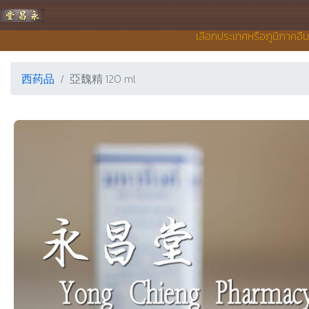
永昌堂药店
เลือกประเทศหรือภูมิภาคอื่
西药品
亞魏精 120 ml