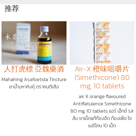
推荐
人打虎標 亞魏藥酒
Air-X 橙味咀嚼片
(Simethicone) 80
Mahahing Asafoetida Tincture
mg, 10 tablets
ยาน้ำมหาหิงคุ์ ตราคนตีเสือ
air X orange flavoured
Antiflatulence Simethicone
80 mg, 10 tablets แอร์ เอ็กซ์ รส
ส้ม ยาเม็ดแก้ท้องอืด ท้องเฟ้อ ไซ
เมธิโคน 10 เม็ด