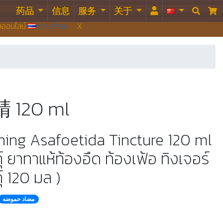
药品
信息
服务
关于


บบออนไลน์
ภาษาไทย
X
120 ml
hing Asafoetida Tincture 120 ml
ุ์ ยาทาแห้ท้องอืด ท้องเฟ้อ ทิงเจอร์
์ 120 มล )
مضاد حموضه