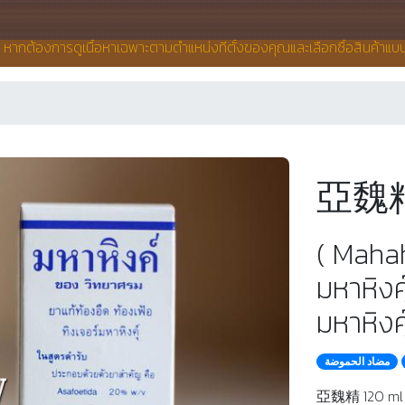
น หากต้องการดูเนื้อหาเฉพาะตามตำแหน่งที่ตั้งของคุณและเลือกซื้อสินค้าแ
亞魏精 
( Maha
มหาหิงค
มหาหิงคุ
مضاد الحموضة
亞魏精 120 ml