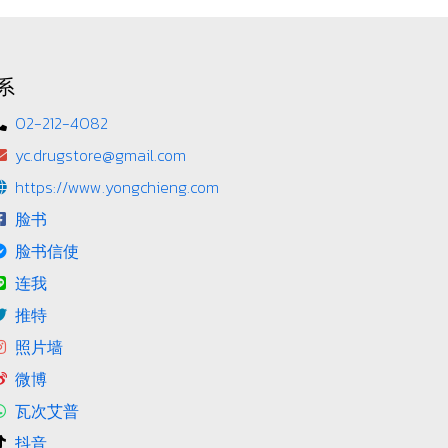
系
02-212-4082
yc.drugstore@gmail.com
https://www.yongchieng.com
脸书
脸书信使
连我
推特
照片墙
微博
瓦次艾普
抖音