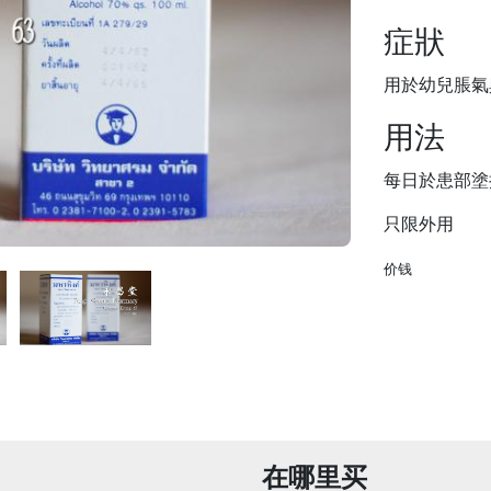
症狀
用於幼兒脹氣
用法
每日於患部塗
只限外用
价钱
在哪里买