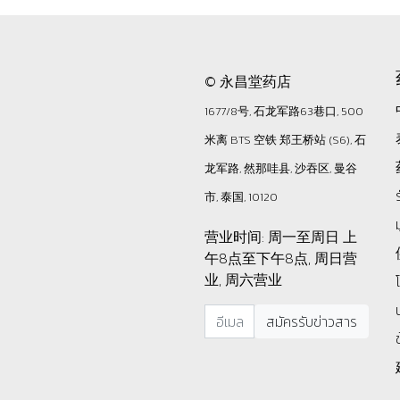
© 永昌堂药店
1677/8号, 石龙军路63巷口, 500
米离 BTS 空铁 郑王桥站 (S6), 石
龙军路, 然那哇县, 沙吞区, 曼谷
市, 泰国, 10120
营业时间: 周一至周日 上
午8点至下午8点, 周日营
业, 周六营业