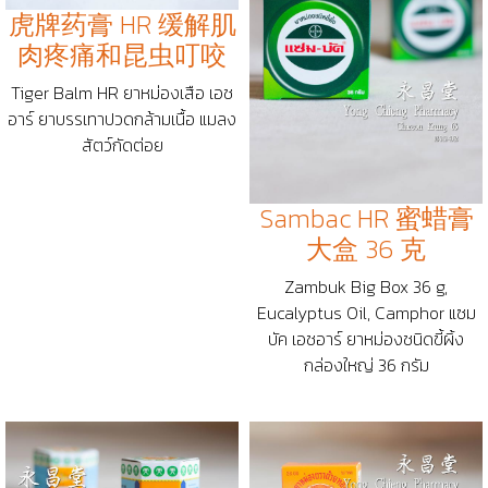
虎牌药膏 HR 缓解肌
肉疼痛和昆虫叮咬
Tiger Balm HR ยาหม่องเสือ เอช
อาร์ ยาบรรเทาปวดกล้ามเนื้อ แมลง
สัตว์กัดต่อย
Sambac HR 蜜蜡膏
大盒 36 克
Zambuk Big Box 36 g,
Eucalyptus Oil, Camphor แซม
บัค เอชอาร์ ยาหม่องชนิดขี้ผิ้ง
กล่องใหญ่ 36 กรัม