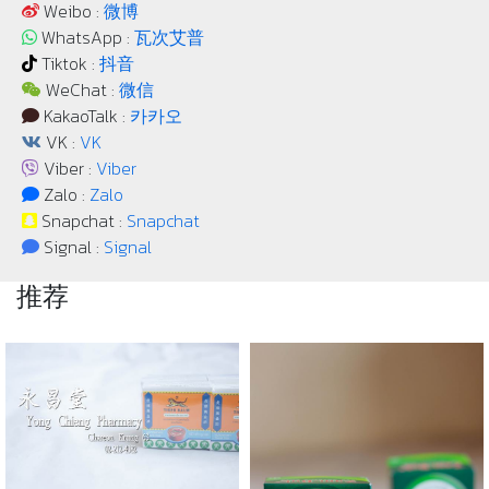
Weibo :
微博
WhatsApp :
瓦次艾普
Tiktok :
抖音
WeChat :
微信
KakaoTalk :
카카오
VK :
VK
Viber :
Viber
Zalo :
Zalo
Snapchat :
Snapchat
Signal :
Signal
推荐