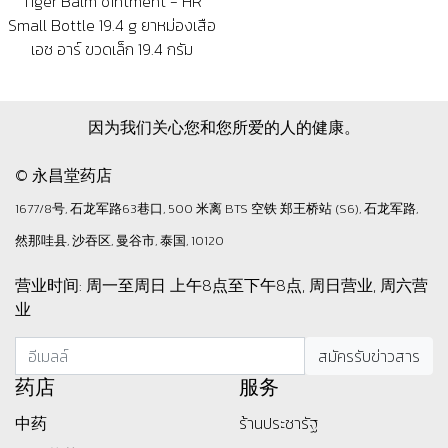
Tiger Balm ointment - HR
Small Bottle 19.4 g ยาหม่องเสือ
เอช อาร์ ขวดเล็ก 19.4 กรัม
因为我们关心您和您所爱的人的健康。
© 永昌堂药店
1677/8号, 石龙军路63巷口, 500 米离 BTS 空铁 郑王桥站 (S6), 石龙军路,
然那哇县, 沙吞区, 曼谷市, 泰国, 10120
营业时间: 周一至周日 上午8点至下午8点, 周日营业, 周六营
业
药店
服务
中药
ร้านประชารัฐ