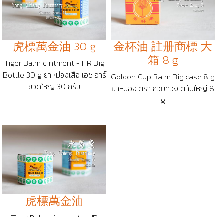
虎標萬金油 30 g
金杯油 註册商標 大
箱 8 g
Tiger Balm ointment - HR Big
Bottle 30 g ยาหม่องเสือ เอช อาร์
Golden Cup Balm Big case 8 g
ขวดใหญ่ 30 กรัม
ยาหม่อง ตรา ถ้วยทอง ตลับใหญ่ 8
g
虎標萬金油