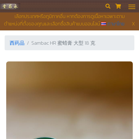
永昌堂药店


เลือกประเทศหรือภูมิภาคอื่น หากต้องการดูเนื้อหาเฉพาะตาม
ตำแหน่งที่ตั้งของคุณและเลือกซื้อสินค้าแบบออนไลน์
ภาษาไทย
X
西药品
Sambac HR 蜜蜡膏 大型 18 克