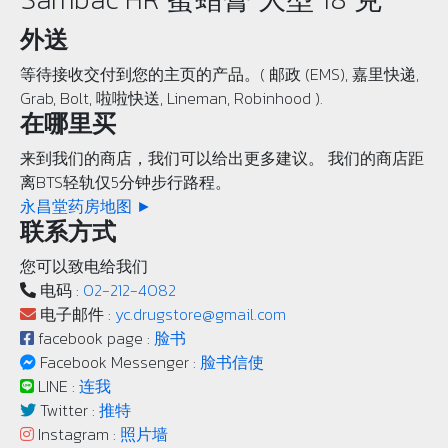
外送
等待接收交付到您的主页的产品。( 邮政 (EMS), 嘉里快递,
Grab, Bolt, 啦啦快送, Lineman, Robinhood ).
在哪里买
来到我们的商店，我们可以给出更多建议。 我们的商店距
离BTS轻轨仅5分钟步行路程。
永昌堂药房地图 ►
联系方式
您可以致电给我们
电码 :
02-212-4082
电子邮件 :
yc.drugstore@gmail.com
facebook page :
脸书
Facebook Messenger :
脸书信使
LINE :
连我
Twitter :
推特
Instagram :
照片墙