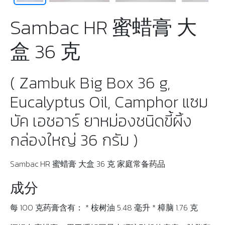
Sambac HR 蜜蜡膏 大
盒 36 克
( Zambuk Big Box 36 g,
Eucalyptus Oil, Camphor แซม
บัค เอชอาร์ ยาหม่องชนิดขี้ผิ้ง
กล่องใหญ่ 36 กรัม )
Sambac HR 蜜蜡膏 大盒 36 克 家庭常备药品
成分
每 100 克药膏含有： * 桉树油 5.48 毫升 * 樟脑 1.76 克