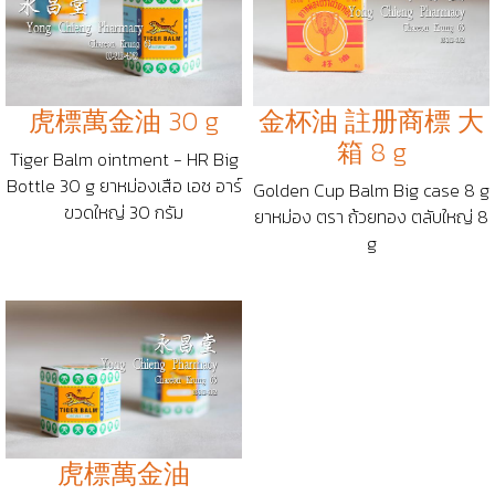
虎標萬金油 30 g
金杯油 註册商標 大
箱 8 g
Tiger Balm ointment - HR Big
Bottle 30 g ยาหม่องเสือ เอช อาร์
Golden Cup Balm Big case 8 g
ขวดใหญ่ 30 กรัม
ยาหม่อง ตรา ถ้วยทอง ตลับใหญ่ 8
g
虎標萬金油