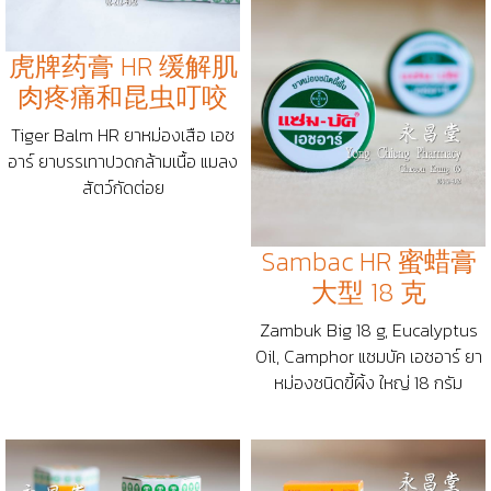
虎牌药膏 HR 缓解肌
肉疼痛和昆虫叮咬
Tiger Balm HR ยาหม่องเสือ เอช
อาร์ ยาบรรเทาปวดกล้ามเนื้อ แมลง
สัตว์กัดต่อย
Sambac HR 蜜蜡膏
大型 18 克
Zambuk Big 18 g, Eucalyptus
Oil, Camphor แซมบัค เอชอาร์ ยา
หม่องชนิดขี้ผิ้ง ใหญ่ 18 กรัม