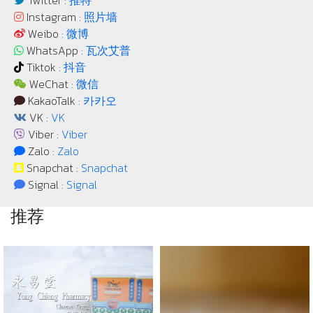
Twitter :
推特
Instagram :
照片墙
Weibo :
微博
WhatsApp :
瓦次艾普
Tiktok :
抖音
WeChat :
微信
KakaoTalk :
카카오
VK :
VK
Viber :
Viber
Zalo :
Zalo
Snapchat :
Snapchat
Signal :
Signal
推荐