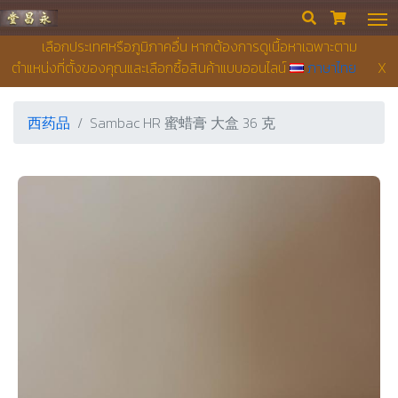
永昌堂药店


เลือกประเทศหรือภูมิภาคอื่น หากต้องการดูเนื้อหาเฉพาะตาม
ตำแหน่งที่ตั้งของคุณและเลือกซื้อสินค้าแบบออนไลน์
ภาษาไทย
X
西药品
Sambac HR 蜜蜡膏 大盒 36 克