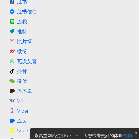
脸书
脸书信使
连我
推特
照片墙
微博
瓦次艾普
抖音
微信
카카오
VK
Viber
Zalo
Snapchat
X
永昌堂网站使用cookie。 为您带来更好的体验
数据