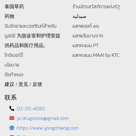
泰国草药
ร้านบัตรสว้สดิการแห่งรัฐ
药物
صيدلية
รับจัดยาและเวชภัณฑ์สำหรับ
แลกพอยท์ ais
มูลนิธิ
为急诊室和护理室提
แลกแต้มบางจาก
供药品和医疗用品。
แลกคะแนน PT
โกจิเบอร์รี่
แลกคะแนน MAAI by KTC
นโยบาย
ข้อกำหนด
建议 / 意见 / 反馈
联系
02-212-4082
yc.drugstore@gmail.com
https://www.yongchieng.com