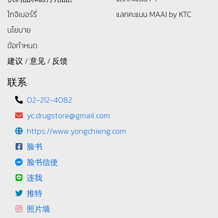
โกจิเบอร์รี่
แลกคะแนน MAAI by KTC
นโยบาย
ข้อกำหนด
建议 / 意见 / 反馈
联系
02-212-4082
yc.drugstore@gmail.com
https://www.yongchieng.com
脸书
脸书信使
连我
推特
照片墙