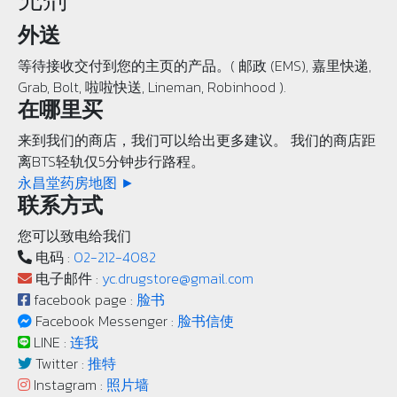
外送
等待接收交付到您的主页的产品。( 邮政 (EMS), 嘉里快递,
Grab, Bolt, 啦啦快送, Lineman, Robinhood ).
在哪里买
来到我们的商店，我们可以给出更多建议。 我们的商店距
离BTS轻轨仅5分钟步行路程。
永昌堂药房地图 ►
联系方式
您可以致电给我们
电码 :
02-212-4082
电子邮件 :
yc.drugstore@gmail.com
facebook page :
脸书
Facebook Messenger :
脸书信使
LINE :
连我
Twitter :
推特
Instagram :
照片墙