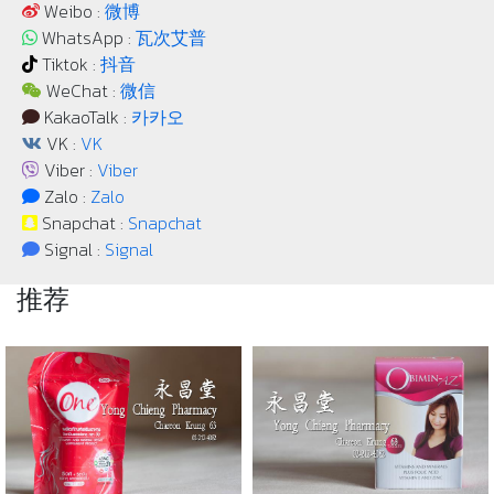
Weibo :
微博
WhatsApp :
瓦次艾普
Tiktok :
抖音
WeChat :
微信
KakaoTalk :
카카오
VK :
VK
Viber :
Viber
Zalo :
Zalo
Snapchat :
Snapchat
Signal :
Signal
推荐