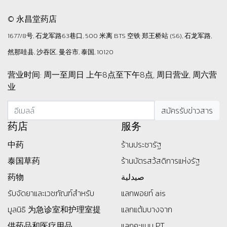
© 永昌堂药店
1677/8号, 石龙军路63巷口, 500 米离 BTS 空铁 郑王桥站 (S6), 石龙军路,
然那哇县, 沙吞区, 曼谷市, 泰国, 10120
营业时间: 周一至周日 上午8点至下午8点, 周日营业, 周六营
业
药店
服务
中药
ร้านประชารัฐ
泰国草药
ร้านบัตรสว้สดิการแห่งรัฐ
药物
صيدلية
รับจัดยาและเวชภัณฑ์สำหรับ
แลกพอยท์ ais
มูลนิธิ
为急诊室和护理室提
แลกแต้มบางจาก
供药品和医疗用品。
แลกคะแนน PT