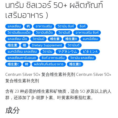
นทรัม ซิลเวอร์​ 50+ ผลิตภัณฑ์
เสริมอาหาร )
แคลเซียม
钙
อาหารเสริม
วิตามิน ซิงค์
ซิงค์
วิตามินซีแบบเม็ด
วิตามินซีเม็ด
วิตามินซี
อาหารเสริม ซิงค์
แคลเซียม เม็ด
วิตามินบี
维生素
维生素B
แมกนีเซียม
维生素
镁
Dietary Supplement
วิตามินดี
แมกนีเซียม แคลเซียม
วิตามิน
マグネシウム
ビタミンA
แคลเซียมคาร์บอเนต
ซิงค์ อาหารเสริม
วิตามิน แคลเซียม
维生素C
锌
ผลิตภัณฑ์เสริมอาหาร
维生素D
Centrum Silver 50+ 复合维生素补充剂 Centrum Silver 50+
复合维生素补充剂
含有 23 种必需的维生素和矿物质，适合 50 岁及以上的人
群，还添加了 β-胡萝卜素、叶黄素和番茄红素。
成分