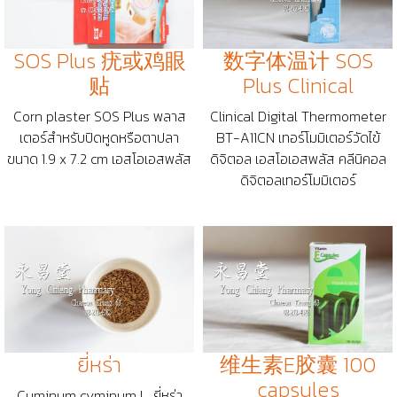
SOS Plus 疣或鸡眼
数字体温计 SOS
贴
Plus Clinical
Corn plaster SOS Plus พลาส
Clinical Digital Thermometer
เตอร์สำหรับปิดหูดหรือตาปลา
BT-A11CN เทอร์โมมิเตอร์วัดไข้
ขนาด 1.9 x 7.2 cm เอสโอเอสพลัส
ดิจิตอล เอสโอเอสพลัส คลีนิคอล
ดิจิตอลเทอร์โมมิเตอร์
ยี่หร่า
维生素E胶囊 100
capsules
Cuminum cyminum L. ยี่หร่า