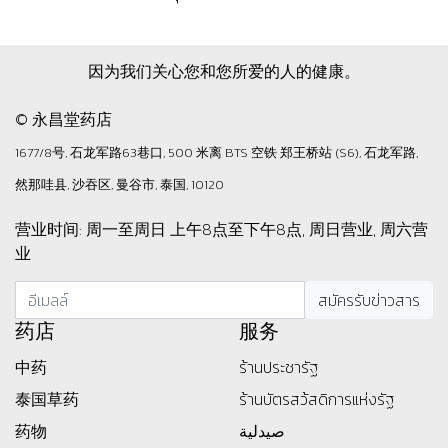
因为我们关心您和您所爱的人的健康。
© 永昌堂药店
1677/8号, 石龙军路63巷口, 500 米离 BTS 空铁 郑王桥站 (S6), 石龙军路,
然那哇县, 沙吞区, 曼谷市, 泰国, 10120
营业时间: 周一至周日 上午8点至下午8点, 周日营业, 周六营
业
药店
服务
中药
ร้านประชารัฐ
泰国草药
ร้านบัตรสว้สดิการแห่งรัฐ
药物
صيدلية