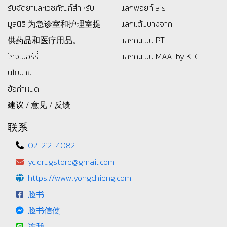
รับจัดยาและเวชภัณฑ์สำหรับ
แลกพอยท์ ais
มูลนิธิ
为急诊室和护理室提
แลกแต้มบางจาก
供药品和医疗用品。
แลกคะแนน PT
โกจิเบอร์รี่
แลกคะแนน MAAI by KTC
นโยบาย
ข้อกำหนด
建议 / 意见 / 反馈
联系
02-212-4082
yc.drugstore@gmail.com
https://www.yongchieng.com
脸书
脸书信使
连我