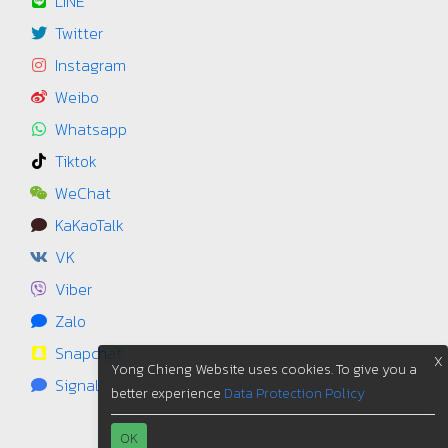
LINE
Twitter
Instagram
Weibo
Whatsapp
Tiktok
WeChat
KaKaoTalk
VK
Viber
Zalo
Snapchat
X
Yong Chieng Website uses cookies. To give you a
Signal
better experience
Data Protection Policy
OK