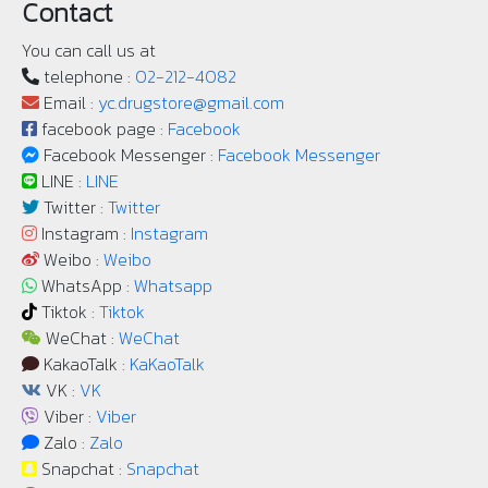
Contact
You can call us at
telephone :
02-212-4082
Email :
yc.drugstore@gmail.com
facebook page :
Facebook
Facebook Messenger :
Facebook Messenger
LINE :
LINE
Twitter :
Twitter
Instagram :
Instagram
Weibo :
Weibo
WhatsApp :
Whatsapp
Tiktok :
Tiktok
WeChat :
WeChat
KakaoTalk :
KaKaoTalk
VK :
VK
Viber :
Viber
Zalo :
Zalo
Snapchat :
Snapchat