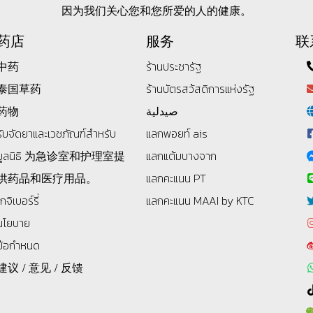
因为我们关心您和您所爱的人的健康。
药店
服务
联
中药
ร้านประชารัฐ
泰国草药
ร้านบัตรสว้สดิการแห่งรัฐ
药物
صيدلية
รับจัดยาและเวชภัณฑ์สำหรับ
แลกพอยท์ ais
มูลนิธิ
为急诊室和护理室提
แลกแต้มบางจาก
供药品和医疗用品。
แลกคะแนน PT
โกจิเบอร์รี่
แลกคะแนน MAAI by KTC
นโยบาย
ข้อกำหนด
建议 / 意见 / 反馈