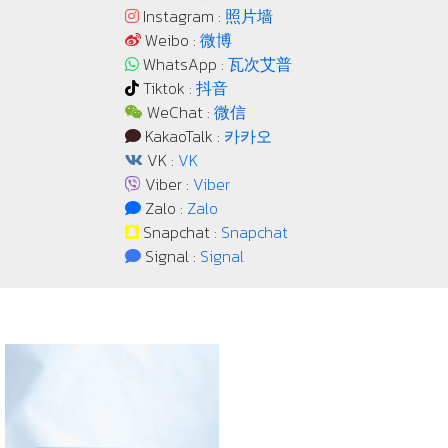
Instagram :
照片墙
Weibo :
微博
WhatsApp :
瓦次艾普
Tiktok :
抖音
WeChat :
微信
KakaoTalk :
카카오
VK :
VK
Viber :
Viber
Zalo :
Zalo
Snapchat :
Snapchat
Signal :
Signal