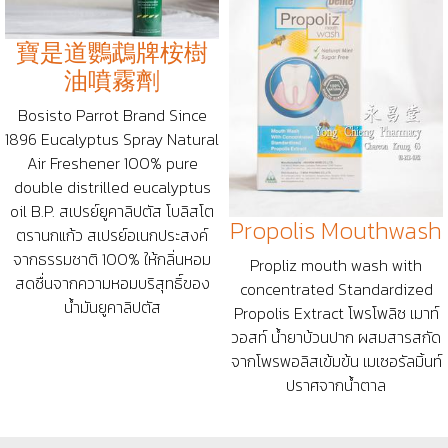
寶是道鸚鵡牌桉樹
油噴霧劑
Bosisto Parrot Brand Since
1896 Eucalyptus Spray Natural
Air Freshener 100% pure
double distrilled eucalyptus
oil B.P. สเปรย์ยูคาลิปตัส โบลิสโต
Propolis Mouthwash
ตรานกแก้ว สเปรย์อเนกประสงค์
จากธรรมชาติ 100% ให้กลิ่นหอม
Propliz mouth wash with
สดชื่นจากความหอมบริสุทธิ์ของ
concentrated Standardized
น้ำมันยูคาลิปตัส
Propolis Extract โพรโพลิซ เมาท์
วอสท์ น้ำยาบ้วนปาก ผสมสารสกัด
จากโพรพอลิสเข้มข้น เมเซอรัลมิ้นท์
ปราศจากน้ำตาล