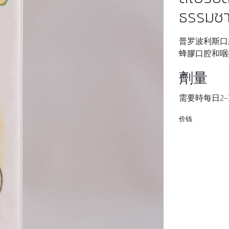
ธรรมชาต
普罗波利斯口腔
蜂膠口腔和咽
劑量
需要時每日2
价钱