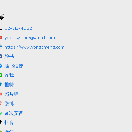
系
02-212-4082
yc.drugstore@gmail.com
https://www.yongchieng.com
脸书
脸书信使
连我
推特
照片墙
微博
瓦次艾普
抖音
微信