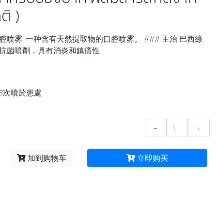
ิ )
喷雾, 一种含有天然提取物的口腔喷雾。 ### 主治 巴西綠
抗菌噴劑，具有消炎和鎮痛性
-3次噴於患處
-
+
加到购物车
立即购买