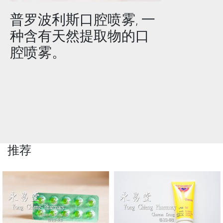
普罗波利斯口腔喷雾, 一
种含有天然提取物的口
腔喷雾。
推荐