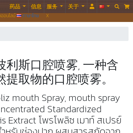
药品
信息
服务
关于


บบออนไลน์
ภาษาไทย
X
波利斯口腔喷雾, 一种含
然提取物的口腔喷雾。
oliz mouth Spray, mouth spray
oncentrated Standardized
is Extract โพรโพลิซ เมาท์ สเปรย์
สำหรับช่องปาก ผสมสารสกัดจาก