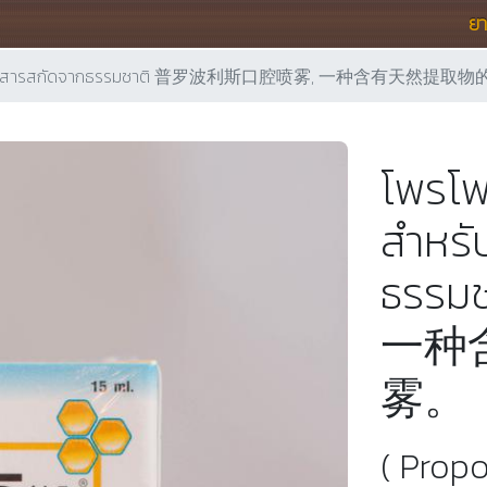
ย
ับช่องปาก ผสมสารสกัดจากธรรมชาติ 普罗波利斯口腔喷雾, 一种含有天
โพรโพล
สำหรั
ธรร
一种
雾。
( Prop