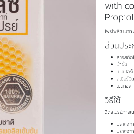
with c
Propiol
โพรโพลิซ เมาท
ส่วนปร
สารสกัด
น้ำผึ้ง
เปปเปอร์ม
สเปียร์มิ
เมนทอล
วิธีใช้
ฉีดสเปรย์ภายในช
ปราศจาก
ปราศจาก