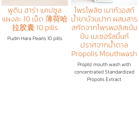
พูดิน ฮาร่า แคปซูล
โพรโพลิซ เมาท์วอสท์
แผงละ 10 เม็ด 薄荷哈
น้ำยาบ้วนปาก ผสมสาร
拉胶囊 10 pills
สกัดจากโพรพอลิสเข้ม
ข้น เมเซอรัลมิ้นท์
Pudin Hara Pearls 10 pills
ปราศจากน้ำตาล
Propolis Mouthwash
Propliz mouth wash with
concentrated Standardized
Propolis Extract