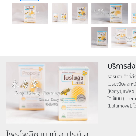
บริการส่ง
รอรับสินค้าที่ส
ไปรษณีย์ลงทะเบ
(Kerry), แฟลช 
ไลน์แมน (linema
(Lalamove), โ
โพรโพลิซ เมาท์ สเปรย์ ส