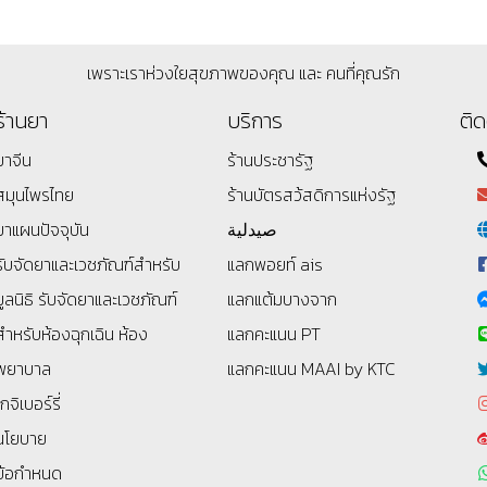
เพราะเราห่วงใยสุขภาพของคุณ และ คนที่คุณรัก
ร้านยา
บริการ
ติด
ยาจีน
ร้านประชารัฐ
สมุนไพรไทย
ร้านบัตรสว้สดิการแห่งรัฐ
ยาแผนปัจจุบัน
صيدلية
รับจัดยาและเวชภัณฑ์สำหรับ
แลกพอยท์ ais
มูลนิธิ
รับจัดยาและเวชภัณฑ์
แลกแต้มบางจาก
สำหรับห้องฉุกเฉิน ห้อง
แลกคะแนน PT
พยาบาล
แลกคะแนน MAAI by KTC
โกจิเบอร์รี่
นโยบาย
ข้อกำหนด