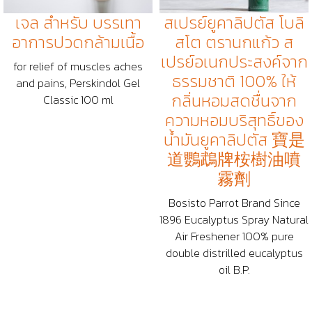
เจล สำหรับ บรรเทา
สเปรย์ยูคาลิปตัส โบลิ
อาการปวดกล้ามเนื้อ
สโต ตรานกแก้ว ส
เปรย์อเนกประสงค์จาก
for relief of muscles aches
ธรรมชาติ 100% ให้
and pains, Perskindol Gel
กลิ่นหอมสดชื่นจาก
Classic 100 ml
ความหอมบริสุทธิ์ของ
น้ำมันยูคาลิปตัส 寶是
道鸚鵡牌桉樹油噴
霧劑
Bosisto Parrot Brand Since
1896 Eucalyptus Spray Natural
Air Freshener 100% pure
double distrilled eucalyptus
oil B.P.