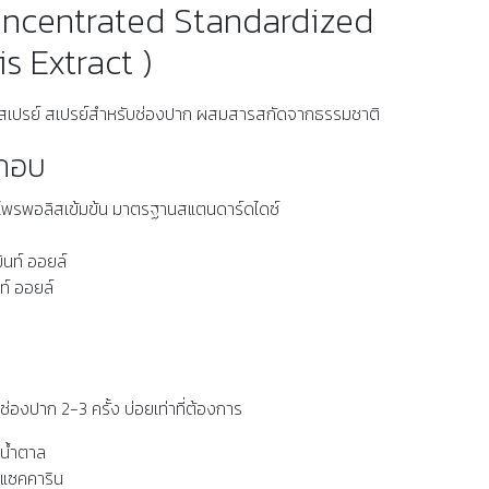
oncentrated Standardized
is Extract )
์ สเปรย์ สเปรย์สำหรับช่องปาก ผสมสารสกัดจากธรรมชาติ
ะกอบ
โพรพอลิสเข้มข้น มาตรฐานสแตนดาร์ดไดซ์
ินท์ ออยล์
นท์ ออยล์
่องปาก 2-3 ครั้ง บ่อยเท่าที่ต้องการ
น้ำตาล
แซคคาริน