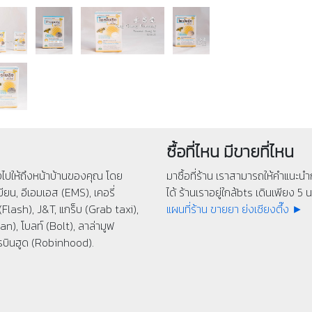
ซื้อที่ไหน มีขายที่ไหน
่งไปให้ถึงหน้าบ้านของคุณ โดย
มาซื้อที่ร้าน เราสามารถให้คำแนะนำก
ียน, อีเอมเอส (EMS), เคอรี่
ได้ ร้านเราอยู่ใกล้bts เดินเพียง 5 นา
(Flash), J&T, แกร็บ (Grab taxi),
แผนที่ร้าน ขายยา ย่งเชียงตึ๊ง ►
n), โบลท์ (Bolt), ลาล่ามูฟ
รบินฮูด (Robinhood).