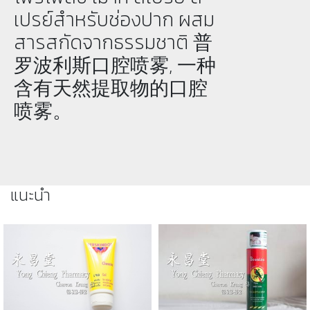
เปรย์สำหรับช่องปาก ผสม
สารสกัดจากธรรมชาติ 普
罗波利斯口腔喷雾, 一种
含有天然提取物的口腔
喷雾。
แนะนำ