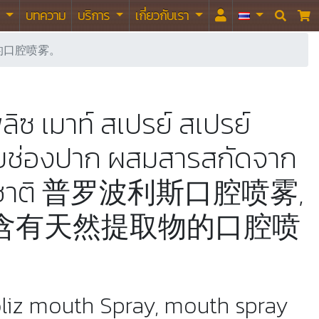
า
บทความ
บริการ
เกี่ยวกับเรา


然提取物的口腔喷雾。
ิซ เมาท์ สเปรย์ สเปรย์
บช่องปาก ผสมสารสกัดจาก
มชาติ 普罗波利斯口腔喷雾,
含有天然提取物的口腔喷
oliz mouth Spray, mouth spray