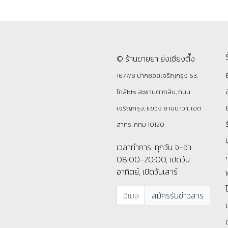
© ร้านขายยา ย่งเชียงตึ๊ง
1677/8 ปากซอยเจริญกรุง 63,
ใกล้bts สะพานตากสิน, ถนน
เจริญกรุง, แขวง ยานนาวา, เขต
สาทร, กทม 10120
เวลาทำการ: ทุกวัน จ-อา
08:00-20:00, เปิดวัน
อาทิตย์, เปิดวันเสาร์