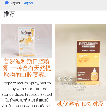
Signal :
Signal
推荐
普罗波利斯口腔喷
雾, 一种含有天然提
取物的口腔喷雾。
Propoliz mouth Spray, mouth
spray with concentrated
Standardized Propiolis Extract
โพรโพลิซ เมาท์ สเปรย์ สเปรย์
碘伏溶液 10% 对应
สำหรับช่องปาก ผสมสารสกัดจาก