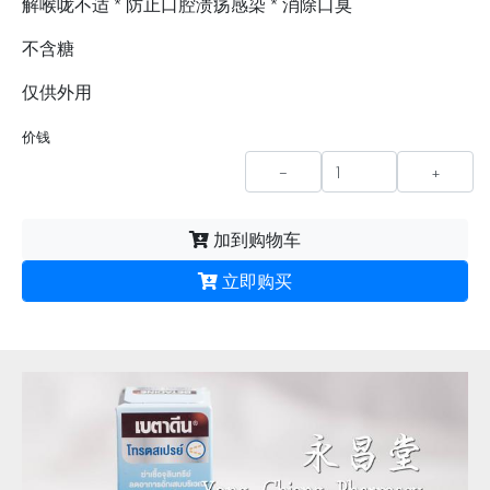
解喉咙不适 * 防止口腔溃疡感染 * 消除口臭
不含糖
仅供外用
价钱
-
+
加到购物车
立即购买