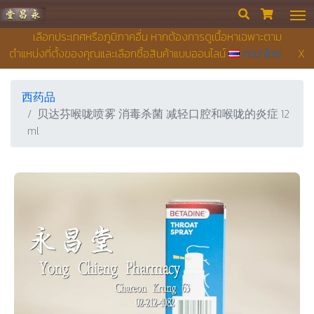
永昌堂药店


เลือกประเทศหรือภูมิภาคอื่น หากต้องการดูเนื้อหาเฉพาะตาม
ตำแหน่งที่ตั้งของคุณและเลือกซื้อสินค้าแบบออนไลน์
ภาษาไทย
X
西药品
贝达芬喉咙喷雾 消毒杀菌 减轻口腔和喉咙的炎症 12
ml