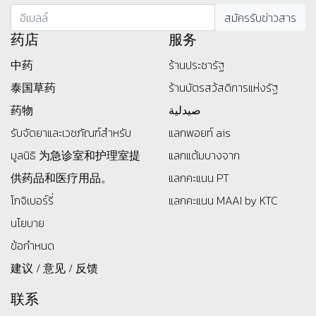
药店
服务
中药
ร้านประชารัฐ
泰国草药
ร้านบัตรสว้สดิการแห่งรัฐ
药物
صيدلية
รับจัดยาและเวชภัณฑ์สำหรับ
แลกพอยท์ ais
มูลนิธิ
为急诊室和护理室提
แลกแต้มบางจาก
供药品和医疗用品。
แลกคะแนน PT
โกจิเบอร์รี่
แลกคะแนน MAAI by KTC
นโยบาย
ข้อกำหนด
建议 / 意见 / 反馈
联系