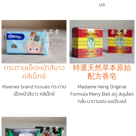
มล
กระดาษเช็ดหน้าสีขาว
特選天然草本原始
คลีเน็กซ์
配方香皂
Kleenex brand tissues กระดาษ
Madame Heng Original
เช็ดหน้าสีขาว คลีเน็กซ์
Formula Merry Bell สบู่ สมุนไพร
กลั่น มาดามเฮง เมอรี่เบลล์