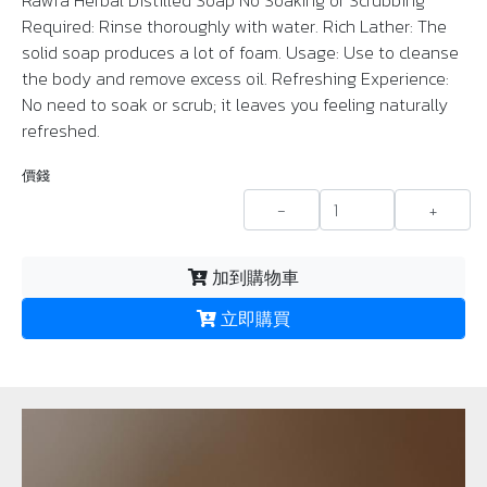
Rawra Herbal Distilled Soap No Soaking or Scrubbing
Required: Rinse thoroughly with water. Rich Lather: The
solid soap produces a lot of foam. Usage: Use to cleanse
the body and remove excess oil. Refreshing Experience:
No need to soak or scrub; it leaves you feeling naturally
refreshed.
價錢
-
+
加到購物車
立即購買