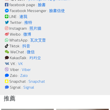
facebook page :
臉書
Facebook Messenger :
臉書信使
LINE :
連我
Twitter :
推特
Instagram :
照片牆
Weibo :
微博
WhatsApp :
瓦次艾普
Tiktok :
抖音
WeChat :
微信
KakaoTalk :
카카오
VK :
VK
Viber :
Viber
Zalo :
Zalo
Snapchat :
Snapchat
Signal :
Signal
推薦