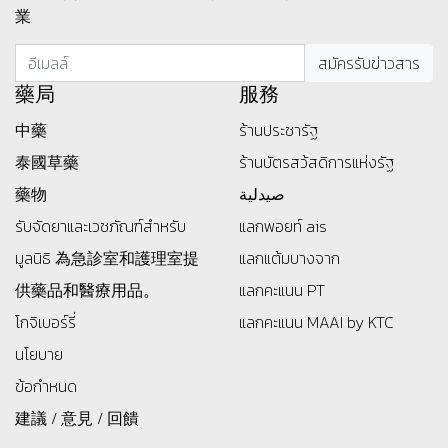
業
藥局
服務
中藥
ร้านประชารัฐ
泰國草藥
ร้านบัตรสว้สดิการแห่งรัฐ
藥物
صيدلية
รับจัดยาและเวชภัณฑ์สำหรับ
แลกพอยท์ ais
มูลนิธิ
為急診室和護理室提
แลกแต้มบางจาก
供藥品和醫療用品。
แลกคะแนน PT
โกจิเบอร์รี่
แลกคะแนน MAAI by KTC
นโยบาย
ข้อกำหนด
建議 / 意見 / 回饋