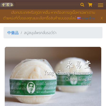
永昌堂藥店


เลือกประเทศหรือภูมิภาคอื่น หากต้องการดูเนื้อหาเฉพาะตาม
ตำแหน่งที่ตั้งของคุณและเลือกซื้อสินค้าแบบออนไลน์
ภาษาไทย
X
中藥品
สบู่สมุนไพรกลั่นรอว์ร่า