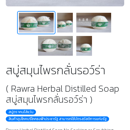
สบู่สมุนไพรกลั่นรอว์ร่า
( Rawra Herbal Distilled Soap
สบู่สมุนไพรกลั่นรอว์ร่า )
สบู่ตราคนใส่แว่น
สินค้าอุปโภคบริโภคธงฟ้าประชารัฐ สามารถใช้บัตรสวัสดิการแห่งรัฐ