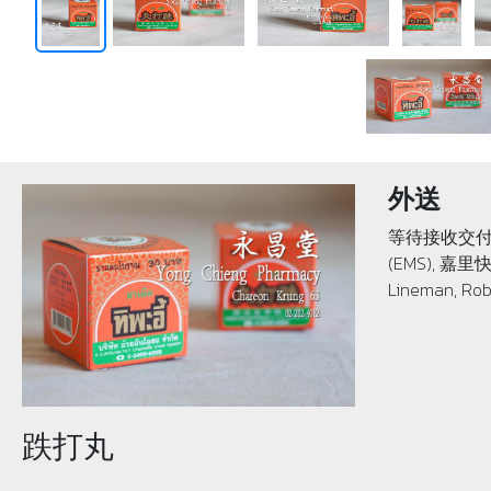
外送
等待接收交付
(EMS), 嘉里快
Lineman, Rob
跌打丸