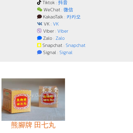
Tiktok :
抖音
WeChat :
微信
KakaoTalk :
카카오
VK :
VK
Viber :
Viber
Zalo :
Zalo
Snapchat :
Snapchat
Signal :
Signal
熊腳牌 田七丸