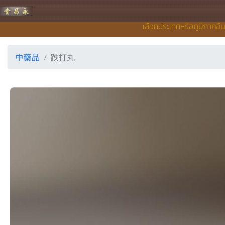
永昌堂藥店
เลือกประเทศหรือภูมิภาคอื่
中藥品
跌打丸