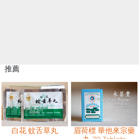
推薦
白花 蚊舌草丸
眉荷標 華他來宗藥