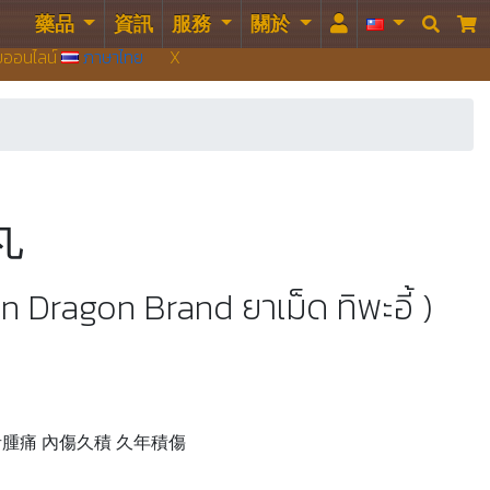
藥品
資訊
服務
關於


บบออนไลน์
ภาษาไทย
X
丸
n Dragon Brand ยาเม็ด ทิพะอี้ )
青腫痛 內傷久積 久年積傷