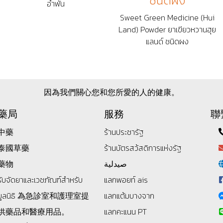
ชนิดผง
อำพัน
Sweet Green Medicine (Hui
Land) Powder ยาเขียวหวานฮุย
แลนด์ ชนิดผง
因為我們關心您和您所愛的人的健康。
藥局
服務
聯
中藥
ร้านประชารัฐ
泰國草藥
ร้านบัตรสว้สดิการแห่งรัฐ
藥物
صيدلية
รับจัดยาและเวชภัณฑ์สำหรับ
แลกพอยท์ ais
มูลนิธิ
為急診室和護理室提
แลกแต้มบางจาก
供藥品和醫療用品。
แลกคะแนน PT