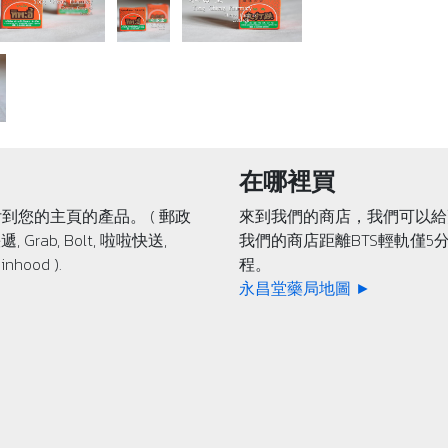
在哪裡買
到您的主頁的產品。 ( 郵政
來到我們的商店，我們可以給
遞, Grab, Bolt, 啦啦快送,
我們的商店距離BTS輕軌僅5
inhood ).
程。
永昌堂藥局地圖 ►