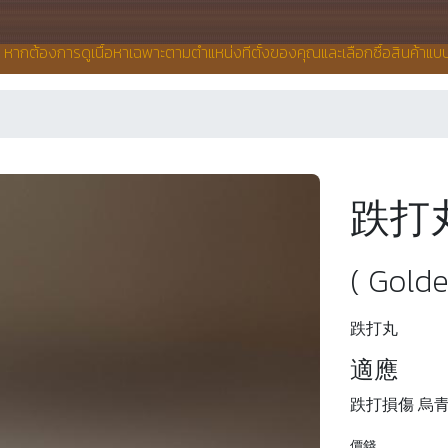
น หากต้องการดูเนื้อหาเฉพาะตามตำแหน่งที่ตั้งของคุณและเลือกซื้อสินค้าแ
跌打
( Golde
跌打丸
適應
跌打損傷 烏
價錢