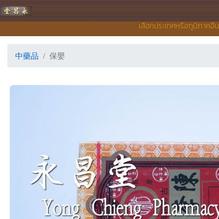
永昌堂藥店
เลือกประเทศหรือภูมิภาคอื่
中藥品
保嬰