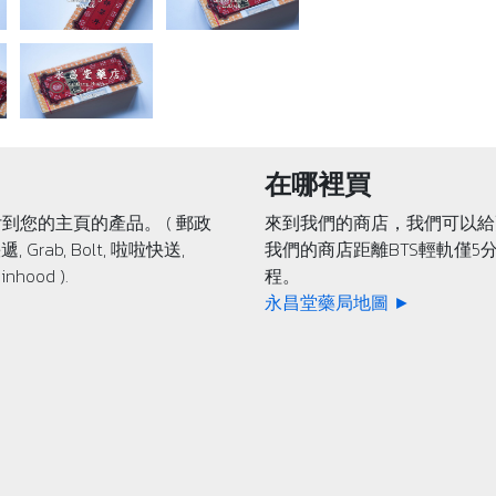
在哪裡買
到您的主頁的產品。 ( 郵政
來到我們的商店，我們可以給
遞, Grab, Bolt, 啦啦快送,
我們的商店距離BTS輕軌僅5
inhood ).
程。
永昌堂藥局地圖 ►