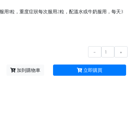
服用1粒，重度症狀每次服用2粒，配溫水或牛奶服用，每天3
-
+
加到購物車
立即購買