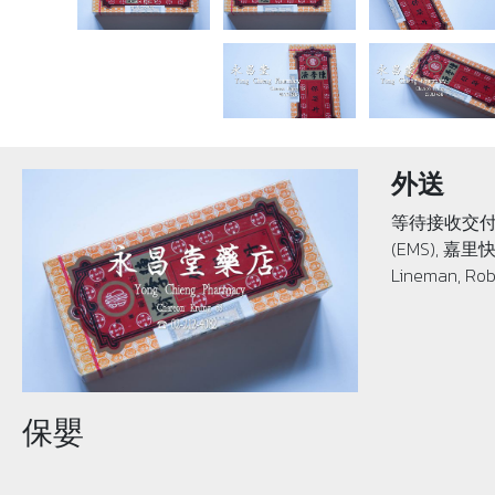
外送
等待接收交付
(EMS), 嘉里快
Lineman, Rob
保嬰