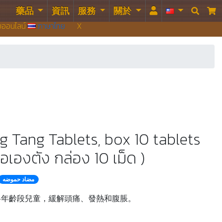
藥品
資訊
服務
關於


บบออนไลน์
ภาษาไทย
X
g Tang Tablets, box 10 tablets
อเองตัง กล่อง 10 เม็ด )
مضاد حموضه
各年齡段兒童，緩解頭痛、發熱和腹脹。