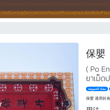
น หากต้องการดูเนื้อหาเฉพาะตามตำแหน่งที่ตั้งของคุณและเลือกซื้อสินค้าแ
保嬰
( Po En
ยาเม็ดป
مضاد الحموضة
保嬰 適用於