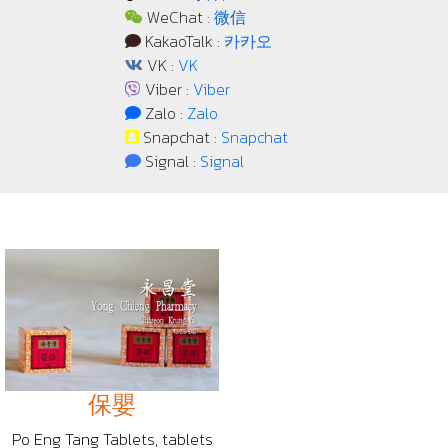
WeChat :
微信
KakaoTalk :
카카오
VK :
VK
Viber :
Viber
Zalo :
Zalo
Snapchat :
Snapchat
Signal :
Signal
保嬰
Po Eng Tang Tablets, tablets