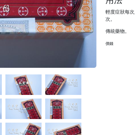
用法
輕度症狀每次
次。
傳統藥物。
價錢