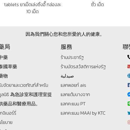
tablets ยาเม็ดเล่งซิ้งอี๊ กล่องละ
ซั้ว เม็ด
10 เม็ด
因為我們關心您和您所愛的人的健康。
藥局
服務
聯
中藥
ร้านประชารัฐ
泰國草藥
ร้านบัตรสว้สดิการแห่งรัฐ
藥物
صيدلية
รับจัดยาและเวชภัณฑ์สำหรับ
แลกพอยท์ ais
มูลนิธิ
為急診室和護理室提
แลกแต้มบางจาก
供藥品和醫療用品。
แลกคะแนน PT
โกจิเบอร์รี่
แลกคะแนน MAAI by KTC
นโยบาย