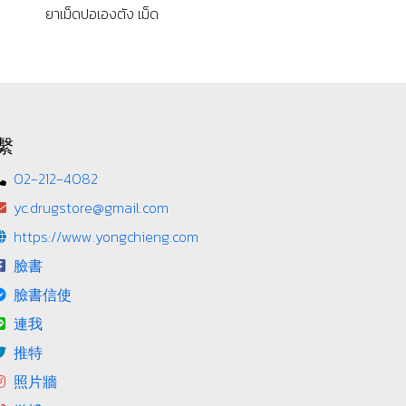
ยาเม็ดปอเองตัง เม็ด
繫
02-212-4082
yc.drugstore@gmail.com
https://www.yongchieng.com
臉書
臉書信使
連我
推特
照片牆