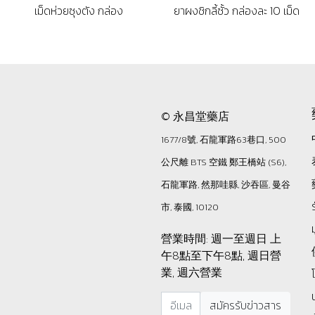
เม็ดห่วยซุงตัง กล่อง
ยาผงชิกลี้ซั้ว กล่องละ 10 เม็ด
© 永昌堂藥店
1677/8號, 石龍軍路63巷口, 500
公尺離 BTS 空鐵 鄭王橋站 (S6),
石龍軍路, 然那哇縣, 沙吞區, 曼谷
市, 泰國, 10120
營業時間: 週一至週日 上
午8點至下午8點, 週日營
業, 週六營業