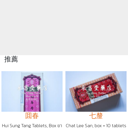
推薦
囬春
七釐
Hui Sung Tang Tablets, Box ยา
Chat Lee San, box = 10 tablets