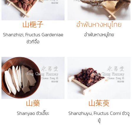
อำพันหางหมูไทย
山梔子
อำพันหางหมูไทย
Shanzhizi, Fructus Gardeniae
ซัวกีจื้อ
山藥
山茱萸
Shanyao ซัวเอี๊ยะ
Shanzhuyu, Fructus Corni ซัวจู
ยู้