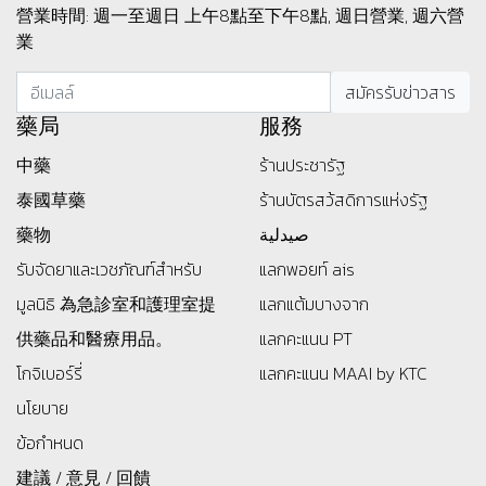
營業時間: 週一至週日 上午8點至下午8點, 週日營業, 週六營
業
藥局
服務
中藥
ร้านประชารัฐ
泰國草藥
ร้านบัตรสว้สดิการแห่งรัฐ
藥物
صيدلية
รับจัดยาและเวชภัณฑ์สำหรับ
แลกพอยท์ ais
มูลนิธิ
為急診室和護理室提
แลกแต้มบางจาก
供藥品和醫療用品。
แลกคะแนน PT
โกจิเบอร์รี่
แลกคะแนน MAAI by KTC
นโยบาย
ข้อกำหนด
建議 / 意見 / 回饋