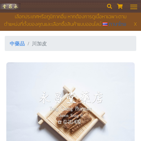
永昌堂藥店


เลือกประเทศหรือภูมิภาคอื่น หากต้องการดูเนื้อหาเฉพาะตาม
ตำแหน่งที่ตั้งของคุณและเลือกซื้อสินค้าแบบออนไลน์
ภาษาไทย
X
中藥品
川加皮