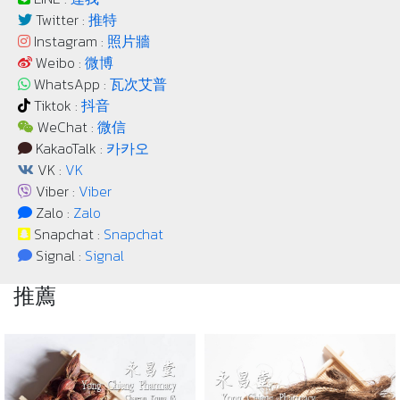
Twitter :
推特
Instagram :
照片牆
Weibo :
微博
WhatsApp :
瓦次艾普
Tiktok :
抖音
WeChat :
微信
KakaoTalk :
카카오
VK :
VK
Viber :
Viber
Zalo :
Zalo
Snapchat :
Snapchat
Signal :
Signal
推薦