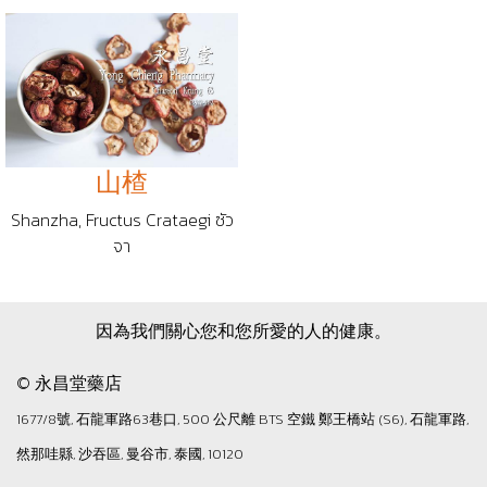
山楂
Shanzha, Fructus Crataegi ซัว
จา
因為我們關心您和您所愛的人的健康。
© 永昌堂藥店
1677/8號, 石龍軍路63巷口, 500 公尺離 BTS 空鐵 鄭王橋站 (S6), 石龍軍路,
然那哇縣, 沙吞區, 曼谷市, 泰國, 10120