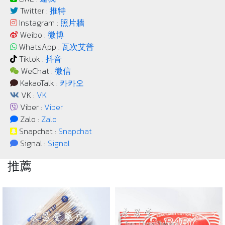
Twitter :
推特
Instagram :
照片牆
Weibo :
微博
WhatsApp :
瓦次艾普
Tiktok :
抖音
WeChat :
微信
KakaoTalk :
카카오
VK :
VK
Viber :
Viber
Zalo :
Zalo
Snapchat :
Snapchat
Signal :
Signal
推薦