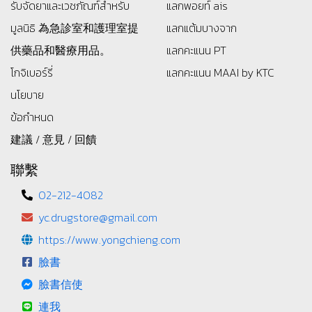
รับจัดยาและเวชภัณฑ์สำหรับ
แลกพอยท์ ais
มูลนิธิ
為急診室和護理室提
แลกแต้มบางจาก
供藥品和醫療用品。
แลกคะแนน PT
โกจิเบอร์รี่
แลกคะแนน MAAI by KTC
นโยบาย
ข้อกำหนด
建議 / 意見 / 回饋
聯繫
02-212-4082
yc.drugstore@gmail.com
https://www.yongchieng.com
臉書
臉書信使
連我