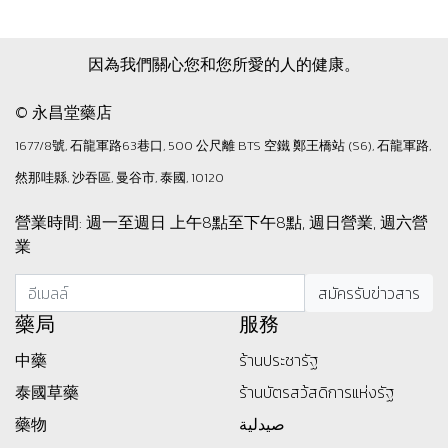
因為我們關心您和您所愛的人的健康。
© 永昌堂藥店
1677/8號, 石龍軍路63巷口, 500 公尺離 BTS 空鐵 鄭王橋站 (S6), 石龍軍路,
然那哇縣, 沙吞區, 曼谷市, 泰國, 10120
營業時間: 週一至週日 上午8點至下午8點, 週日營業, 週六營
業
藥局
服務
中藥
ร้านประชารัฐ
泰國草藥
ร้านบัตรสว้สดิการแห่งรัฐ
藥物
صيدلية