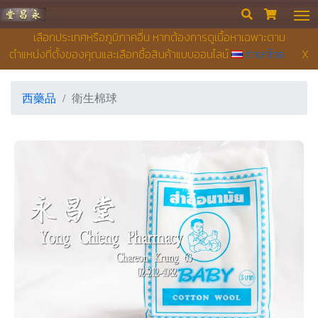
永昌堂藥店


เลือกประเทศหรือภูมิภาคอื่น หากต้องการดูเนื้อหาเฉพาะตาม
ตำแหน่งที่ตั้งของคุณและเลือกซื้อสินค้าแบบออนไลน์
ภาษาไทย
X
西藥品
衛生棉球