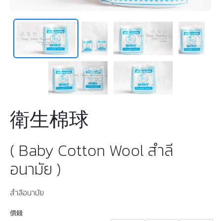
衛生棉球
( Baby Cotton Wool สำลี
อนามัย )
สำลีอนามัย
價錢