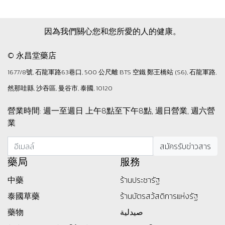
因為我們關心您和您所愛的人的健康。
© 永昌堂藥店
1677/8號, 石龍軍路63巷口, 500 公尺離 BTS 空鐵 鄭王橋站 (S6), 石龍軍路,
然那哇縣, 沙吞區, 曼谷市, 泰國, 10120
營業時間: 週一至週日 上午8點至下午8點, 週日營業, 週六營
業
藥局
服務
中藥
ร้านประชารัฐ
泰國草藥
ร้านบัตรสว้สดิการแห่งรัฐ
藥物
صيدلية