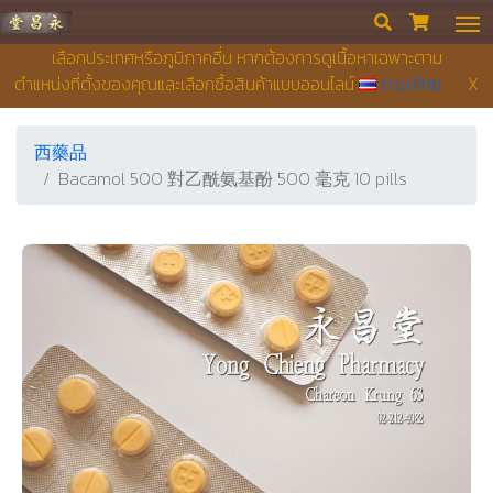
永昌堂藥店


เลือกประเทศหรือภูมิภาคอื่น หากต้องการดูเนื้อหาเฉพาะตาม
ตำแหน่งที่ตั้งของคุณและเลือกซื้อสินค้าแบบออนไลน์
ภาษาไทย
X
西藥品
Bacamol 500 對乙酰氨基酚 500 毫克 10 pills