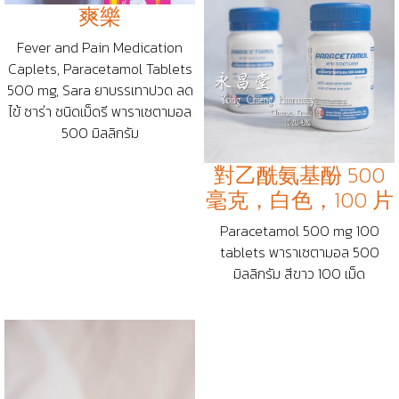
爽樂
Fever and Pain Medication
Caplets, Paracetamol Tablets
500 mg, Sara ยาบรรเทาปวด ลด
ไข้ ซาร่า ชนิดเม็ดรี พาราเซตามอล
500 มิลลิกรัม
對乙酰氨基酚 500
毫克，白色，100 片
Paracetamol 500 mg 100
tablets พาราเซตามอล 500
มิลลิกรัม สีขาว 100 เม็ด