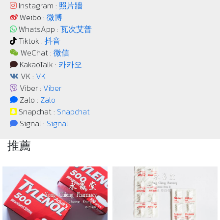
Instagram :
照片牆
Weibo :
微博
WhatsApp :
瓦次艾普
Tiktok :
抖音
WeChat :
微信
KakaoTalk :
카카오
VK :
VK
Viber :
Viber
Zalo :
Zalo
Snapchat :
Snapchat
Signal :
Signal
推薦