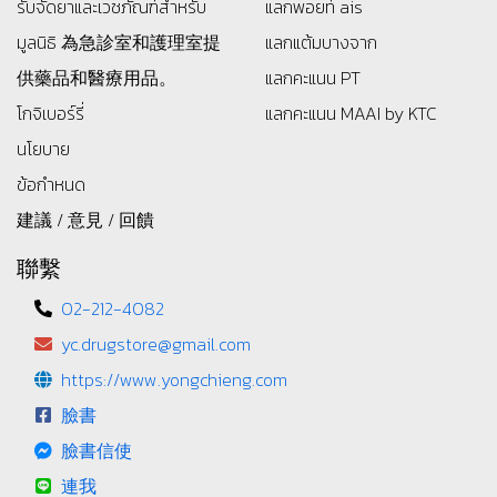
รับจัดยาและเวชภัณฑ์สำหรับ
แลกพอยท์ ais
มูลนิธิ
為急診室和護理室提
แลกแต้มบางจาก
供藥品和醫療用品。
แลกคะแนน PT
โกจิเบอร์รี่
แลกคะแนน MAAI by KTC
นโยบาย
ข้อกำหนด
建議 / 意見 / 回饋
聯繫
02-212-4082
yc.drugstore@gmail.com
https://www.yongchieng.com
臉書
臉書信使
連我