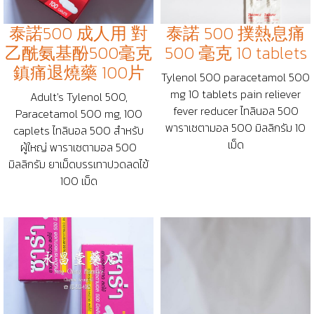
泰諾500 成人用 對
泰諾 500 撲熱息痛
乙酰氨基酚500毫克
500 毫克 10 tablets
鎮痛退燒藥 100片
Tylenol 500 paracetamol 500
mg 10 tablets pain reliever
Adult's Tylenol 500,
fever reducer ไทลินอล 500
Paracetamol 500 mg, 100
พาราเซตามอล 500 มิลลิกรัม 10
caplets ไทลินอล 500 สำหรับ
เม็ด
ผู้ใหญ่ พาราเซตามอล 500
มิลลิกรัม ยาเม็ดบรรเทาปวดลดไข้
100 เม็ด