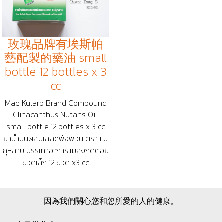
玫瑰品牌有埃斯帕
藝配製的藥油 small
bottle 12 bottles x 3
cc
Mae Kularb Brand Compound
Clinacanthus Nutans Oil,
small bottle 12 bottles x 3 cc
ยาน้ำมันผสมเสลดพังพอน ตรา แม่
กุหลาบ บรรเทาอาการแมลงกัดต่อย
ขวดเล็ก 12 ขวด x3 cc
因為我們關心您和您所愛的人的健康。