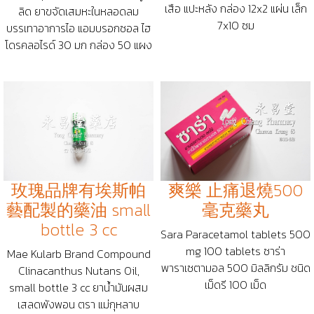
เสือ แปะหลัง กล่อง 12x2 แผ่น เล็ก
ลิด ยาขจัดเสมหะในหลอดลม
7x10 ซม
บรรเทาอาการไอ แอมบรอกซอล ไฮ
โดรคลอไรด์ 30 มก กล่อง 50 แผง
玫瑰品牌有埃斯帕
爽樂 止痛退燒500
藝配製的藥油 small
毫克藥丸
bottle 3 cc
Sara Paracetamol tablets 500
mg 100 tablets ซาร่า
Mae Kularb Brand Compound
พาราเซตามอล 500 มิลลิกรัม ชนิด
Clinacanthus Nutans Oil,
เม็ดรี 100 เม็ด
small bottle 3 cc ยาน้ำมันผสม
เสลดพังพอน ตรา แม่กุหลาบ