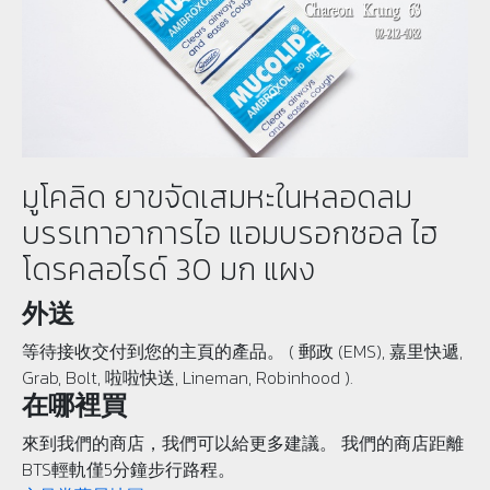
มูโคลิด ยาขจัดเสมหะในหลอดลม
บรรเทาอาการไอ แอมบรอกซอล ไฮ
โดรคลอไรด์ 30 มก แผง
外送
等待接收交付到您的主頁的產品。 ( 郵政 (EMS), 嘉里快遞,
Grab, Bolt, 啦啦快送, Lineman, Robinhood ).
在哪裡買
來到我們的商店，我們可以給更多建議。 我們的商店距離
BTS輕軌僅5分鐘步行路程。