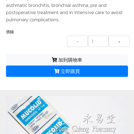
asthmatic bronchitis, bronchial asthma, pre and
postoperative treatment and in intensive care to avoid
pulmonary complications.
價錢
-
+
加到購物車
立即購買