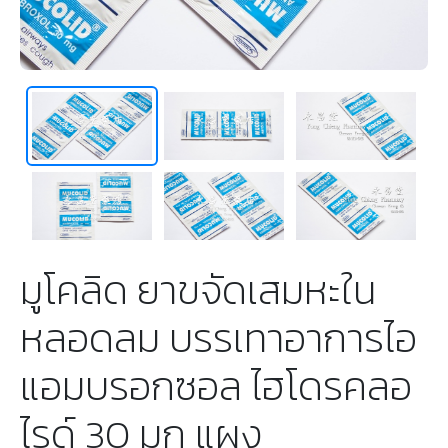
มูโคลิด ยาขจัดเสมหะใน
หลอดลม บรรเทาอาการไอ
แอมบรอกซอล ไฮโดรคลอ
ไรด์ 30 มก แผง