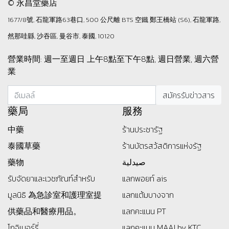
© 永昌堂藥店
1677/8號, 石龍軍路63巷口, 500 公尺離 BTS 空鐵 鄭王橋站 (S6), 石龍軍路,
然那哇縣, 沙吞區, 曼谷市, 泰國, 10120
營業時間: 週一至週日 上午8點至下午8點, 週日營業, 週六營
業
藥局
服務
中藥
ร้านประชารัฐ
泰國草藥
ร้านบัตรสว้สดิการแห่งรัฐ
藥物
صيدلية
รับจัดยาและเวชภัณฑ์สำหรับ
แลกพอยท์ ais
มูลนิธิ
為急診室和護理室提
แลกแต้มบางจาก
供藥品和醫療用品。
แลกคะแนน PT
โกจิเบอร์รี่
แลกคะแนน MAAI by KTC