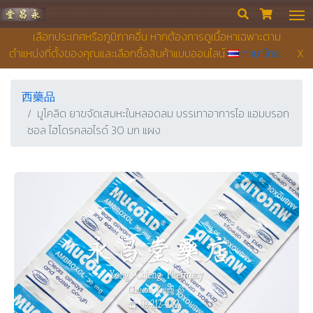
永昌堂藥店


เลือกประเทศหรือภูมิภาคอื่น หากต้องการดูเนื้อหาเฉพาะตาม
ตำแหน่งที่ตั้งของคุณและเลือกซื้อสินค้าแบบออนไลน์
ภาษาไทย
X
西藥品
มูโคลิด ยาขจัดเสมหะในหลอดลม บรรเทาอาการไอ แอมบรอก
ซอล ไฮโดรคลอไรด์ 30 มก แผง