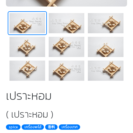
เปราะหอม
( เปราะหอม )
spice
เครื่องพะโล้
香料
เครื่องเทศ