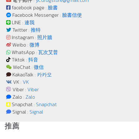
電子郵件 :
yc.drugstore@gmail.com
facebook page :
臉書
Facebook Messenger :
臉書信使
LINE :
連我
Twitter :
推特
Instagram :
照片牆
Weibo :
微博
WhatsApp :
瓦次艾普
Tiktok :
抖音
WeChat :
微信
KakaoTalk :
카카오
VK :
VK
Viber :
Viber
Zalo :
Zalo
Snapchat :
Snapchat
Signal :
Signal
推薦