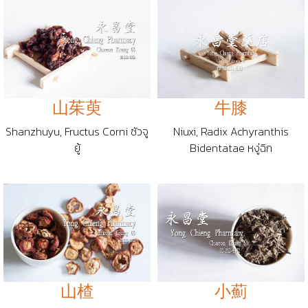
山茱萸
牛膝
Shanzhuyu, Fructus Corni ซัวจู
Niuxi, Radix Achyranthis
ยู้
Bidentatae หงู่ฉิก
山楂
小薊