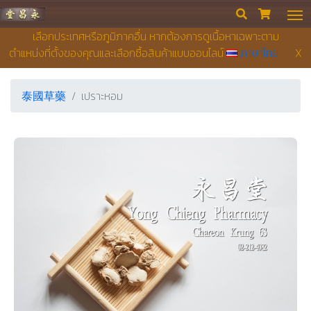
永昌堂藥店


เลือกประเทศหรือภูมิภาคอื่น หากต้องการดูเนื้อหาเฉพาะตาม
ตำแหน่งที่ตั้งของคุณและเลือกซื้อสินค้าแบบออนไลน์
ภาษาไทย
X
泰國草藥
เปราะหอม