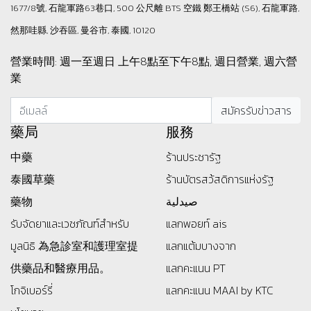
1677/8號, 石龍軍路63巷口, 500 公尺離 BTS 空鐵 鄭王橋站 (S6), 石龍軍路,
然那哇縣, 沙吞區, 曼谷市, 泰國, 10120
營業時間: 週一至週日 上午8點至下午8點, 週日營業, 週六營
業
藥局
服務
中藥
ร้านประชารัฐ
泰國草藥
ร้านบัตรสว้สดิการแห่งรัฐ
藥物
صيدلية
รับจัดยาและเวชภัณฑ์สำหรับ
แลกพอยท์ ais
มูลนิธิ
為急診室和護理室提
แลกแต้มบางจาก
供藥品和醫療用品。
แลกคะแนน PT
โกจิเบอร์รี่
แลกคะแนน MAAI by KTC