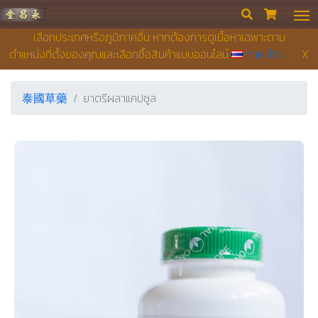
永昌堂藥店


เลือกประเทศหรือภูมิภาคอื่น หากต้องการดูเนื้อหาเฉพาะตาม
ตำแหน่งที่ตั้งของคุณและเลือกซื้อสินค้าแบบออนไลน์
ภาษาไทย
X
泰國草藥
ยาตรีผลาแคปซูล