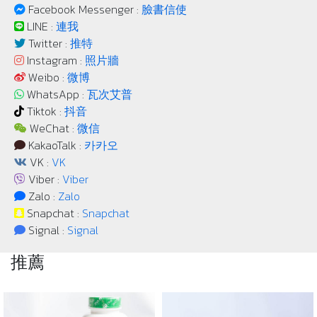
Facebook Messenger :
臉書信使
LINE :
連我
Twitter :
推特
Instagram :
照片牆
Weibo :
微博
WhatsApp :
瓦次艾普
Tiktok :
抖音
WeChat :
微信
KakaoTalk :
카카오
VK :
VK
Viber :
Viber
Zalo :
Zalo
Snapchat :
Snapchat
Signal :
Signal
推薦