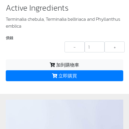
Active Ingredients
Terminalia chebula, Terminalia belliriaca and Phyllanthus
emblica
價錢
-
+
加到購物車
立即購買