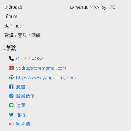
โกจิเบอร์รี่
แลกคะแนน MAAI by KTC
นโยบาย
ข้อกำหนด
建議 / 意見 / 回饋
聯繫
02-212-4082
yc.drugstore@gmail.com
https://www.yongchieng.com
臉書
臉書信使
連我
推特
照片牆