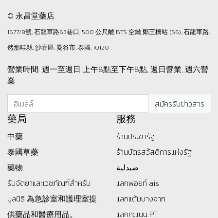
© 永昌堂藥店
1677/8號, 石龍軍路63巷口, 500 公尺離 BTS 空鐵 鄭王橋站 (S6), 石龍軍路,
然那哇縣, 沙吞區, 曼谷市, 泰國, 10120
營業時間: 週一至週日 上午8點至下午8點, 週日營業, 週六營
業
藥局
服務
中藥
ร้านประชารัฐ
泰國草藥
ร้านบัตรสว้สดิการแห่งรัฐ
藥物
صيدلية
รับจัดยาและเวชภัณฑ์สำหรับ
แลกพอยท์ ais
มูลนิธิ
為急診室和護理室提
แลกแต้มบางจาก
供藥品和醫療用品。
แลกคะแนน PT