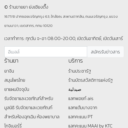
© ร้านขายยา ย่งเชียงตึ๊ง
1677/8 ปากซอยเจริญกรุง 63, ใกล้bts สะพานตากสิน, ถนนเจริญกรุง, แขวง
ยานนาวา, เขตสาทร, กทม 10120
เวลาทำการ: ทุกวัน จ-อา 08:00-20:00, เปิดวันอาทิตย์, เปิดวันเสาร์
ร้านยา
บริการ
ยาจีน
ร้านประชารัฐ
สมุนไพรไทย
ร้านบัตรสว้สดิการแห่งรัฐ
ยาแผนปัจจุบัน
صيدلية
รับจัดยาและเวชภัณฑ์สำหรับ
แลกพอยท์ ais
มูลนิธิ
รับจัดยาและเวชภัณฑ์
แลกแต้มบางจาก
สำหรับห้องฉุกเฉิน ห้องพยาบาล
แลกคะแนน PT
โกจิเบอร์รี่
แลกคะแนน MAAI by KTC