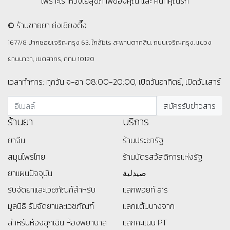
เพราะเราห่วงใยสุขภาพของคุณ และ คนที่คุณรัก
© ร้านขายยา ย่งเชียงตึ๊ง
1677/8 ปากซอยเจริญกรุง 63, ใกล้bts สะพานตากสิน, ถนนเจริญกรุง, แขวง
ยานนาวา, เขตสาทร, กทม 10120
เวลาทำการ: ทุกวัน จ-อา 08:00-20:00, เปิดวันอาทิตย์, เปิดวันเสาร์
ร้านยา
บริการ
ยาจีน
ร้านประชารัฐ
สมุนไพรไทย
ร้านบัตรสว้สดิการแห่งรัฐ
ยาแผนปัจจุบัน
صيدلية
รับจัดยาและเวชภัณฑ์สำหรับ
แลกพอยท์ ais
มูลนิธิ
รับจัดยาและเวชภัณฑ์
แลกแต้มบางจาก
สำหรับห้องฉุกเฉิน ห้องพยาบาล
แลกคะแนน PT