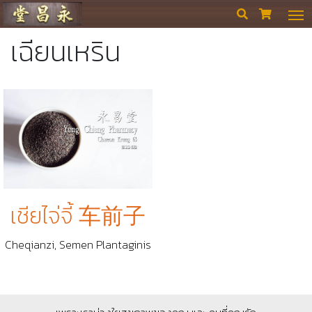
ร้านขายยา ย่งเชียงตึ๊ง


เฉียนเหริน
เชียไจ่จี้ 车前子
Cheqianzi, Semen Plantaginis