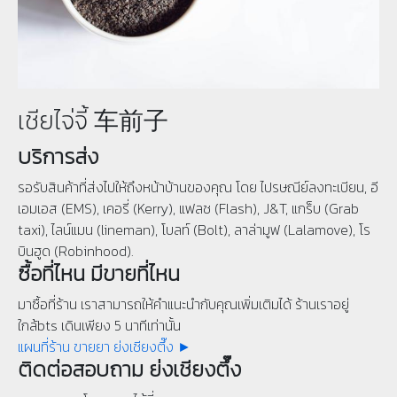
เชียไจ่จี้ 车前子
บริการส่ง
รอรับสินค้าที่ส่งไปให้ถึงหน้าบ้านของคุณ โดย ไปรษณีย์ลงทะเบียน, อี
เอมเอส (EMS), เคอรี่ (Kerry), แฟลช (Flash), J&T, แกร็บ (Grab
taxi), ไลน์แมน (lineman), โบลท์ (Bolt), ลาล่ามูฟ (Lalamove), โร
บินฮูด (Robinhood).
ซื้อที่ไหน มีขายที่ไหน
มาซื้อที่ร้าน เราสามารถให้คำแนะนำกับคุณเพิ่มเติมได้ ร้านเราอยู่
ใกล้bts เดินเพียง 5 นาทีเท่านั้น
แผนที่ร้าน ขายยา ย่งเชียงตึ๊ง ►
ติดต่อสอบถาม ย่งเชียงตึ๊ง