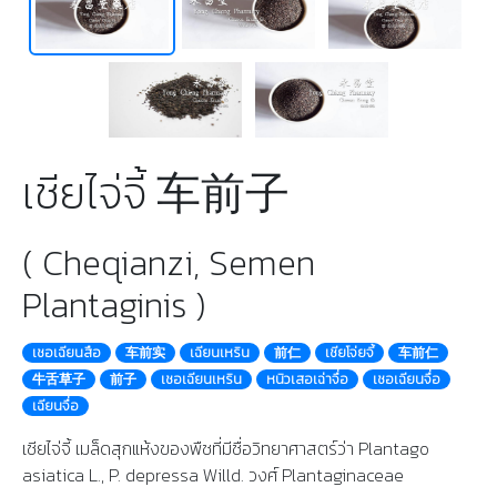
เชียไจ่จี้ 车前子
( Cheqianzi, Semen
Plantaginis )
เชอเฉียนสือ
车前实
เฉียนเหริน
前仁
เชียโจ่ยจี้
车前仁
牛舌草子
前子
เชอเฉียนเหริน
หนิวเสอเฉ่าจื่อ
เชอเฉียนจื่อ
เฉียนจื่อ
เชียไจ่จี้ เมล็ดสุกแห้งของพืชที่มีชื่อวิทยาศาสตร์ว่า Plantago
asiatica L., P. depressa Willd. วงศ์ Plantaginaceae