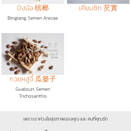
ปิงน้อ 槟榔
เคียมซิก 芡實
Binglang, Semen Arecae
กวยหลู่จี้ 瓜篓子
Gualouzi, Semen
Trichosanthis
เพราะเราห่วงใยสุขภาพของคุณ และ คนที่คุณรัก