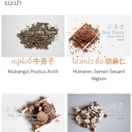
แนะนำ
หงู่ผั่งจี้ 牛蒡子
โอ่วหมั่ว ยิ้ง 胡麻仁
Niubangzi, Fructus Arctii
Humaren, Semen Sesami
Nigrum