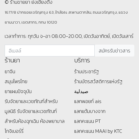
© ร้านขายยา ย่งเชียงตึ๊ง
1677/8 ปากซอยเจริญกรุง 63, ใกล้bts สะพานตากสิน, ถนนเจริญกรุง, แขวง
ยานนาวา, เขตสาทร, กทม 10120
เวลาทำการ: ทุกวัน จ-อา 08:00-20:00, เปิดวันอาทิตย์, เปิดวันเสาร์
ร้านยา
บริการ
ยาจีน
ร้านประชารัฐ
สมุนไพรไทย
ร้านบัตรสว้สดิการแห่งรัฐ
ยาแผนปัจจุบัน
صيدلية
รับจัดยาและเวชภัณฑ์สำหรับ
แลกพอยท์ ais
มูลนิธิ
รับจัดยาและเวชภัณฑ์
แลกแต้มบางจาก
สำหรับห้องฉุกเฉิน ห้องพยาบาล
แลกคะแนน PT
โกจิเบอร์รี่
แลกคะแนน MAAI by KTC