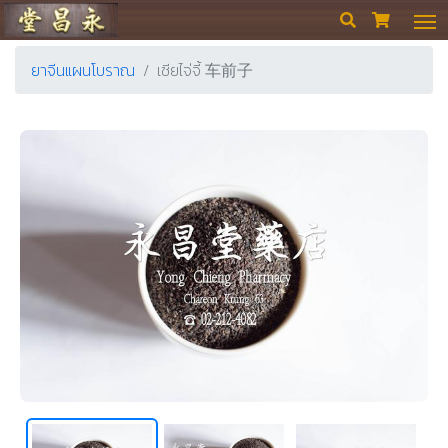
ร้านขายยา ย่งเชียงตึ๊ง


ยาจีนแผนโบราณ
เชียไจ่จี้ 车前子