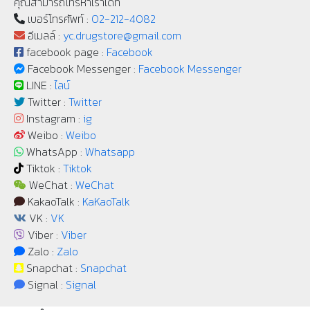
คุณสามารถโทรหาเราได้ที่
เบอร์โทรศัพท์ :
02-212-4082
อีเมลล์ :
yc.drugstore@gmail.com
facebook page :
Facebook
Facebook Messenger :
Facebook Messenger
LINE :
ไลน์
Twitter :
Twitter
Instagram :
ig
Weibo :
Weibo
WhatsApp :
Whatsapp
Tiktok :
Tiktok
WeChat :
WeChat
KakaoTalk :
KaKaoTalk
VK :
VK
Viber :
Viber
Zalo :
Zalo
Snapchat :
Snapchat
Signal :
Signal