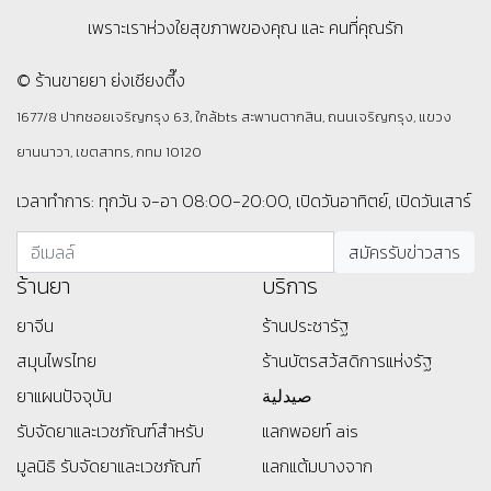
เพราะเราห่วงใยสุขภาพของคุณ และ คนที่คุณรัก
© ร้านขายยา ย่งเชียงตึ๊ง
1677/8 ปากซอยเจริญกรุง 63, ใกล้bts สะพานตากสิน, ถนนเจริญกรุง, แขวง
ยานนาวา, เขตสาทร, กทม 10120
เวลาทำการ: ทุกวัน จ-อา 08:00-20:00, เปิดวันอาทิตย์, เปิดวันเสาร์
ร้านยา
บริการ
ยาจีน
ร้านประชารัฐ
สมุนไพรไทย
ร้านบัตรสว้สดิการแห่งรัฐ
ยาแผนปัจจุบัน
صيدلية
รับจัดยาและเวชภัณฑ์สำหรับ
แลกพอยท์ ais
มูลนิธิ
รับจัดยาและเวชภัณฑ์
แลกแต้มบางจาก