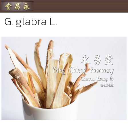
ร้านขายยา ย่งเชียงตึ๊ง
G. glabra L.