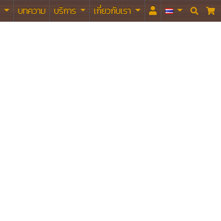
า
บทความ
บริการ
เกี่ยวกับเรา

