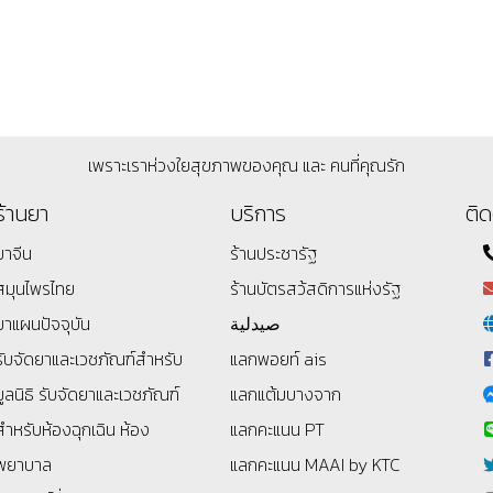
เพราะเราห่วงใยสุขภาพของคุณ และ คนที่คุณรัก
ร้านยา
บริการ
ติด
ยาจีน
ร้านประชารัฐ
สมุนไพรไทย
ร้านบัตรสว้สดิการแห่งรัฐ
ยาแผนปัจจุบัน
صيدلية
รับจัดยาและเวชภัณฑ์สำหรับ
แลกพอยท์ ais
มูลนิธิ
รับจัดยาและเวชภัณฑ์
แลกแต้มบางจาก
สำหรับห้องฉุกเฉิน ห้อง
แลกคะแนน PT
พยาบาล
แลกคะแนน MAAI by KTC