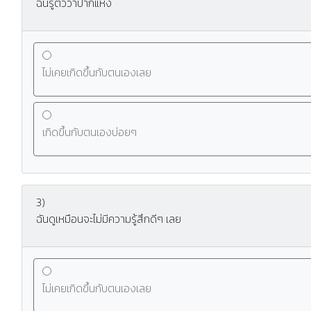
ฉันรู้ตัวว่าปากแห้ง
ไม่เคยเกิดขึ้นกับตนเองเลย
เกิดขึ้นกับตนเองบ่อยๆ
3)
ฉันดูเหมือนจะไม่มีความรู้สึกดีๆ เลย
ไม่เคยเกิดขึ้นกับตนเองเลย