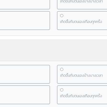
เกิดขึ้นกับตนเองบ้างบางเวลา
เกิดขึ้นกับตนเองเกือบทุกครั้ง
เกิดขึ้นกับตนเองบ้างบางเวลา
เกิดขึ้นกับตนเองเกือบทุกครั้ง