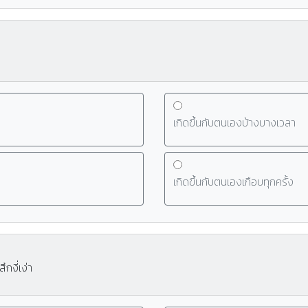
เกิดขึ้นกับตนเองบ้างบางเวลา
เกิดขึ้นกับตนเองเกือบทุกครั้ง
กงี่เง่า