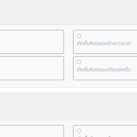
เกิดขึ้นกับตนเองบ้างบางเวลา
เกิดขึ้นกับตนเองเกือบทุกครั้ง