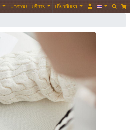
า
บทความ
บริการ
เกี่ยวกับเรา

