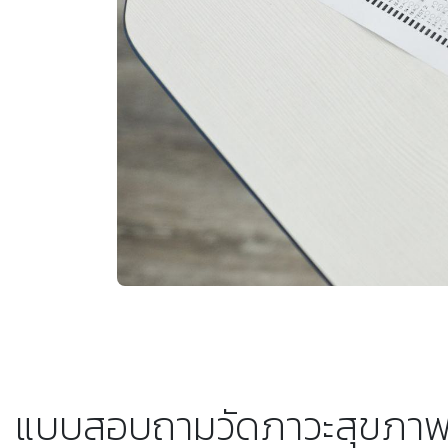
แบบสอบถามวัดภาวะสุขภาพจ