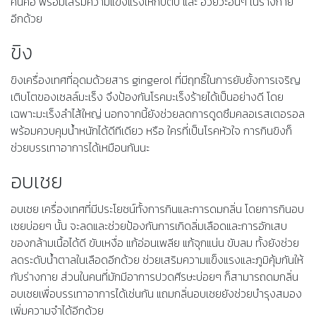
คันคอ พร้อมเสริมความแข็งแรงให้กับตับ และ อวัยวะอื่นๆ ในร่างกาย
อีกด้วย
ขิง
ขิงเครื่องเทศที่อุดมด้วยสาร gingerol ที่มีฤทธิ์ในการยับยั้งการเจริญ
เติบโตของเซลล์มะเร็ง จึงป้องกันโรคมะเร็งร้ายได้เป็นอย่างดี โดย
เฉพาะมะเร็งลำไส้ใหญ่ นอกจากนี้ยังช่วยลดการดูดซึมคลอเรสเตอรอล
พร้อมควบคุมน้ำหนักได้ดีทีเดียว หรือ ใครที่เป็นโรคหัวใจ การกินขิงก็
ช่วยบรรเทาอาการได้เหมือนกันนะ
อบเชย
อบเชย เครื่องเทศที่มีประโยชน์ทั้งการกินและการดมกลิ่น โดยการกินอบ
เชยบ่อยๆ นั้น จะลดและช่วยป้องกันการเกิดลิ่มเลือดและการอักเสบ
ของกล้ามเนื้อได้ดี ขับเหงื่อ แก้อ่อนเพลีย แก้จุกแน่น ขับลม ทั้งยังช่วย
ลดระดับน้ำตาลในเลือดอีกด้วย ช่วยเสริมความแข็งแรงและภูมิคุ้มกันให้
กับร่างกาย ส่วนในคนที่มักมีอาการปวดศีรษะบ่อยๆ ก็สามารถดมกลิ่น
อบเชยเพื่อบรรเทาอาการได้เช่นกัน แถมกลิ่นอบเชยยังช่วยบำรุงสมอง
เพิ่มความจำได้อีกด้วย