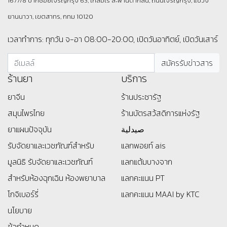
1677/8 ปากซอยเจริญกรุง 63, ใกล้bts สะพานตากสิน, ถนนเจริญกรุง, แขวง
ยานนาวา, เขตสาทร, กทม 10120
เวลาทำการ: ทุกวัน จ-อา 08:00-20:00, เปิดวันอาทิตย์, เปิดวันเสาร์
ร้านยา
บริการ
ยาจีน
ร้านประชารัฐ
สมุนไพรไทย
ร้านบัตรสว้สดิการแห่งรัฐ
ยาแผนปัจจุบัน
صيدلية
รับจัดยาและเวชภัณฑ์สำหรับ
แลกพอยท์ ais
มูลนิธิ
รับจัดยาและเวชภัณฑ์
แลกแต้มบางจาก
สำหรับห้องฉุกเฉิน ห้องพยาบาล
แลกคะแนน PT
โกจิเบอร์รี่
แลกคะแนน MAAI by KTC
นโยบาย
ข้อกำหนด