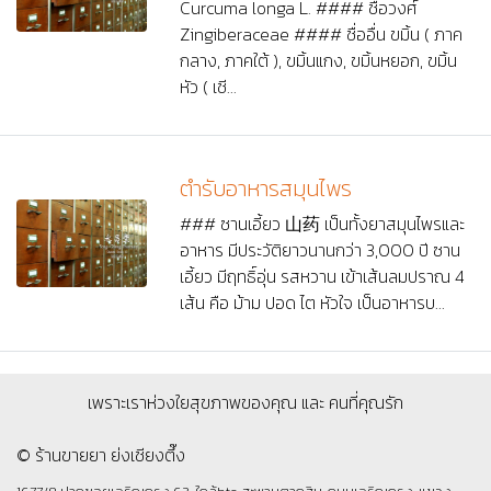
Curcuma longa L. #### ชื่อวงศ์
Zingiberaceae #### ชื่ออื่น ขมิ้น ( ภาค
กลาง, ภาคใต้ ), ขมิ้นแกง, ขมิ้นหยอก, ขมิ้น
หัว ( เชี...
ตำรับอาหารสมุนไพร
### ซานเอี้ยว 山药 เป็นทั้งยาสมุนไพรและ
อาหาร มีประวัติยาวนานกว่า 3,000 ปี ซาน
เอี้ยว มีฤทธิ์อุ่น รสหวาน เข้าเส้นลมปราณ 4
เส้น คือ ม้าม ปอด ไต หัวใจ เป็นอาหารบ...
เพราะเราห่วงใยสุขภาพของคุณ และ คนที่คุณรัก
© ร้านขายยา ย่งเชียงตึ๊ง