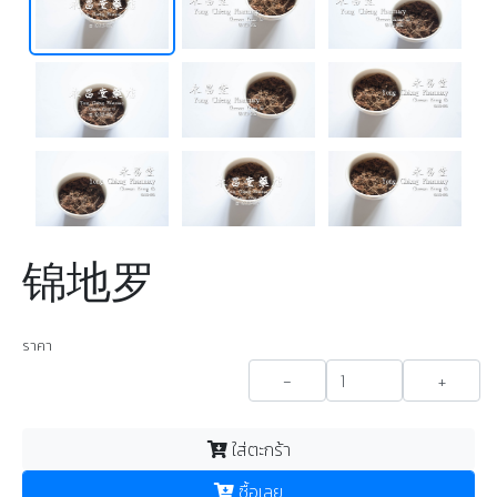
锦地罗
ราคา
-
+
ใส่ตะกร้า
ซื้อเลย