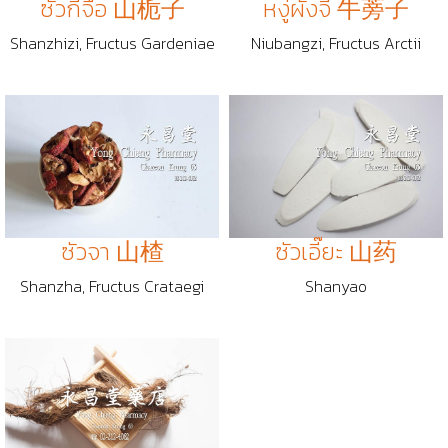
ซัวกีจื้อ 山栀子
หงู่ผั่งจี้ 牛蒡子
Shanzhizi, Fructus Gardeniae
Niubangzi, Fructus Arctii
ซัวจา 山楂
ซัวเอี๊ยะ 山药
Shanzha, Fructus Crataegi
Shanyao