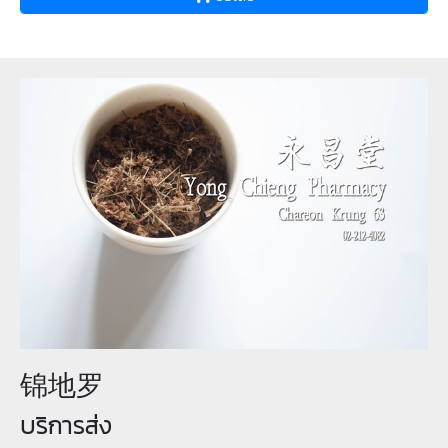
锦地罗
บริการส่ง