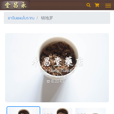
ร้านขายยา ย่งเชียงตึ๊ง


ยาจีนแผนโบราณ
锦地罗