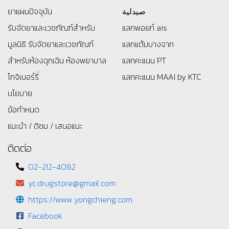
ยาแผนปัจจุบัน
صيدلية
รับจัดยาและเวชภัณฑ์สำหรับ
แลกพอยท์ ais
มูลนิธิ
รับจัดยาและเวชภัณฑ์
แลกแต้มบางจาก
สำหรับห้องฉุกเฉิน ห้องพยาบาล
แลกคะแนน PT
โกจิเบอร์รี่
แลกคะแนน MAAI by KTC
นโยบาย
ข้อกำหนด
แนะนำ / ติชม / เสนอแนะ
ติดต่อ
02-212-4082
yc.drugstore@gmail.com
https://www.yongchieng.com
Facebook