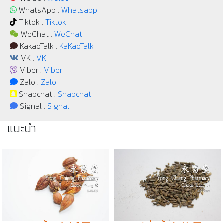
WhatsApp :
Whatsapp
Tiktok :
Tiktok
WeChat :
WeChat
KakaoTalk :
KaKaoTalk
VK :
VK
Viber :
Viber
Zalo :
Zalo
Snapchat :
Snapchat
Signal :
Signal
แนะนำ