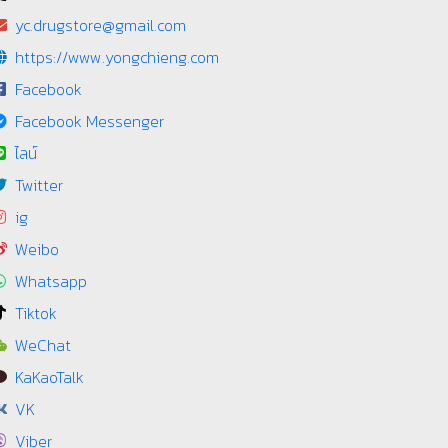
yc.drugstore@gmail.com
https://www.yongchieng.com
Facebook
Facebook Messenger
ไลน์
Twitter
ig
Weibo
Whatsapp
Tiktok
WeChat
KaKaoTalk
VK
Viber