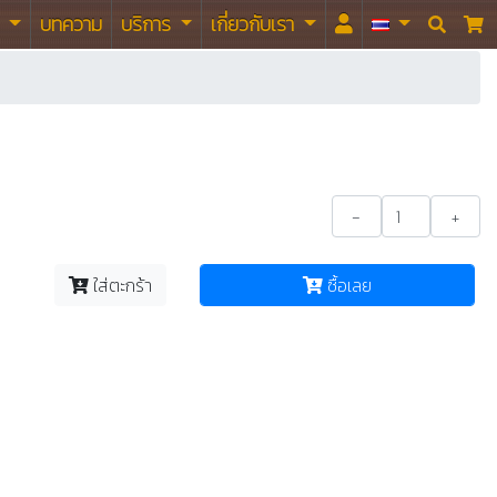
า
บทความ
บริการ
เกี่ยวกับเรา


-
+
ใส่ตะกร้า
ซื้อเลย