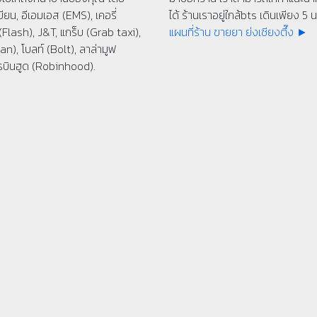
ียน, อีเอมเอส (EMS), เคอรี่
ได้ ร้านเราอยู่ใกล้bts เดินเพียง 5 นา
(Flash), J&T, แกร็บ (Grab taxi),
แผนที่ร้าน ขายยา ย่งเชียงตึ๊ง ►
n), โบลท์ (Bolt), ลาล่ามูฟ
รบินฮูด (Robinhood).