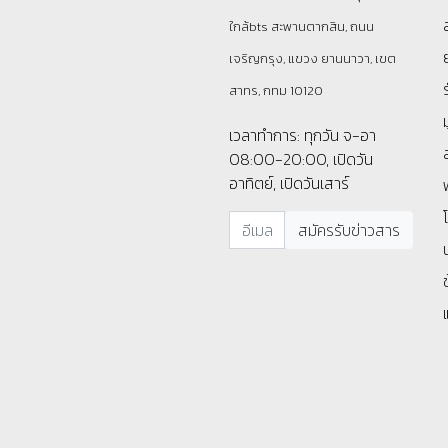
ใกล้bts สะพานตากสิน, ถนน
เจริญกรุง, แขวง ยานนาวา, เขต
สาทร, กทม 10120
เวลาทำการ: ทุกวัน จ-อา
08:00-20:00, เปิดวัน
อาทิตย์, เปิดวันเสาร์