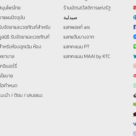
สมุนไพรไทย
ร้านบัตรสว้สดิการแห่งรัฐ
ยาแผนปัจจุบัน
صيدلية
รับจัดยาและเวชภัณฑ์สำหรับ
แลกพอยท์ ais
มูลนิธิ
รับจัดยาและเวชภัณฑ์
แลกแต้มบางจาก
สำหรับห้องฉุกเฉิน ห้อง
แลกคะแนน PT
พยาบาล
แลกคะแนน MAAI by KTC
โกจิเบอร์รี่
นโยบาย
ข้อกำหนด
แนะนำ / ติชม / เสนอแนะ