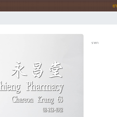
ย
ราคา