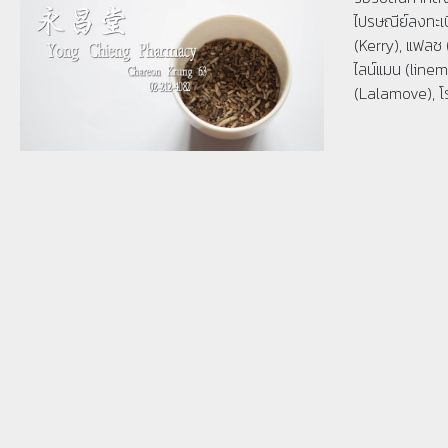
ไปรษณีย์ลงทะเบ
(Kerry), แฟลช 
ไลน์แมน (linema
(Lalamove), โ