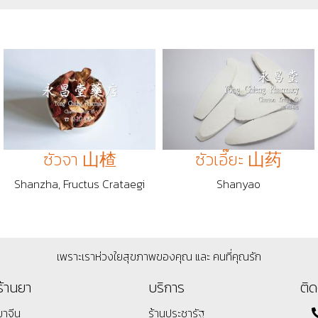
ซัวจา 山楂
ซัวเอี๊ยะ 山药
Shanzha, Fructus Crataegi
Shanyao
เพราะเราห่วงใยสุขภาพของคุณ และ คนที่คุณรัก
ร้านยา
บริการ
ติด
ยาจีน
ร้านประชารัฐ