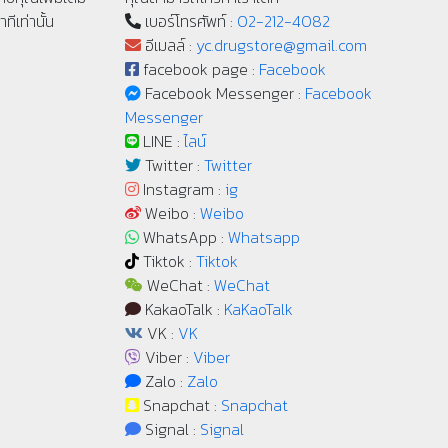
ทีเท่านั้น
เบอร์โทรศัพท์ :
02-212-4082
อีเมลล์ :
yc.drugstore@gmail.com
facebook page :
Facebook
Facebook Messenger :
Facebook
Messenger
LINE :
ไลน์
Twitter :
Twitter
Instagram :
ig
Weibo :
Weibo
WhatsApp :
Whatsapp
Tiktok :
Tiktok
WeChat :
WeChat
KakaoTalk :
KaKaoTalk
VK :
VK
Viber :
Viber
Zalo :
Zalo
Snapchat :
Snapchat
Signal :
Signal