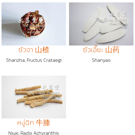
ซัวจา 山楂
ซัวเอี๊ยะ 山药
Shanzha, Fructus Crataegi
Shanyao
หงู่ฉิก 牛膝
Niuxi, Radix Achyranthis