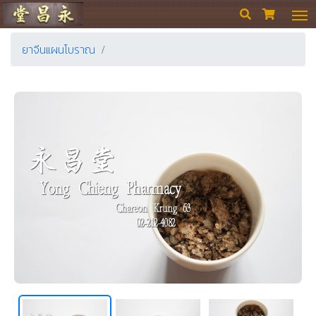
ร้านขายยา ย่งเชียงตึ๊ง


ยาจีนแผนโบราณ