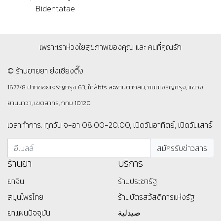
Bidentatae
เพราะเราห่วงใยสุขภาพของคุณ และ คนที่คุณรัก
© ร้านขายยา ย่งเชียงตึ๊ง
1677/8 ปากซอยเจริญกรุง 63, ใกล้bts สะพานตากสิน, ถนนเจริญกรุง, แขวง
ยานนาวา, เขตสาทร, กทม 10120
เวลาทำการ: ทุกวัน จ-อา 08:00-20:00, เปิดวันอาทิตย์, เปิดวันเสาร์
ร้านยา
บริการ
ยาจีน
ร้านประชารัฐ
สมุนไพรไทย
ร้านบัตรสว้สดิการแห่งรัฐ
ยาแผนปัจจุบัน
صيدلية