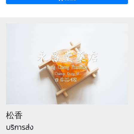
松香
บริการส่ง