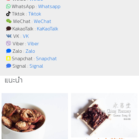
WhatsApp :
Whatsapp
Tiktok :
Tiktok
WeChat :
WeChat
KakaoTalk :
KaKaoTalk
VK :
VK
Viber :
Viber
Zalo :
Zalo
Snapchat :
Snapchat
Signal :
Signal
แนะนำ