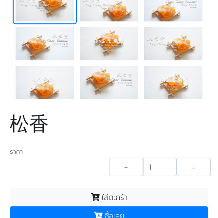
松香
ราคา
-
+
ใส่ตะกร้า
ซื้อเลย