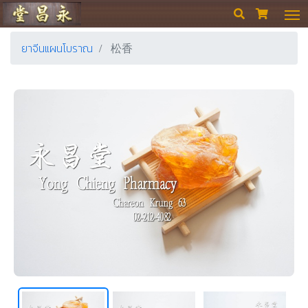
ร้านขายยา ย่งเชียงตึ๊ง


ยาจีนแผนโบราณ
松香