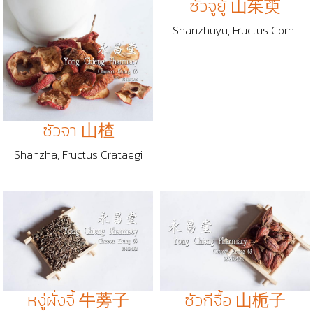
ซัวจูยู้ 山茱萸
Shanzhuyu, Fructus Corni
ซัวจา 山楂
Shanzha, Fructus Crataegi
หงู่ผั่งจี้ 牛蒡子
ซัวกีจื้อ 山栀子