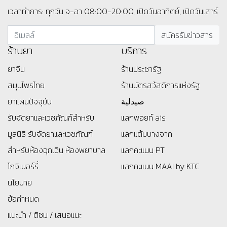
เวลาทำการ: ทุกวัน จ-อา 08:00-20:00, เปิดวันอาทิตย์, เปิดวันเสาร์
ร้านยา
บริการ
ยาจีน
ร้านประชารัฐ
สมุนไพรไทย
ร้านบัตรสว้สดิการแห่งรัฐ
ยาแผนปัจจุบัน
صيدلية
รับจัดยาและเวชภัณฑ์สำหรับ
แลกพอยท์ ais
มูลนิธิ
รับจัดยาและเวชภัณฑ์
แลกแต้มบางจาก
สำหรับห้องฉุกเฉิน ห้องพยาบาล
แลกคะแนน PT
โกจิเบอร์รี่
แลกคะแนน MAAI by KTC
นโยบาย
ข้อกำหนด
แนะนำ / ติชม / เสนอแนะ