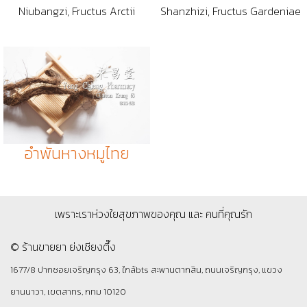
Niubangzi, Fructus Arctii
Shanzhizi, Fructus Gardeniae
อำพันหางหมูไทย
เพราะเราห่วงใยสุขภาพของคุณ และ คนที่คุณรัก
© ร้านขายยา ย่งเชียงตึ๊ง
1677/8 ปากซอยเจริญกรุง 63, ใกล้bts สะพานตากสิน, ถนนเจริญกรุง, แขวง
ยานนาวา, เขตสาทร, กทม 10120