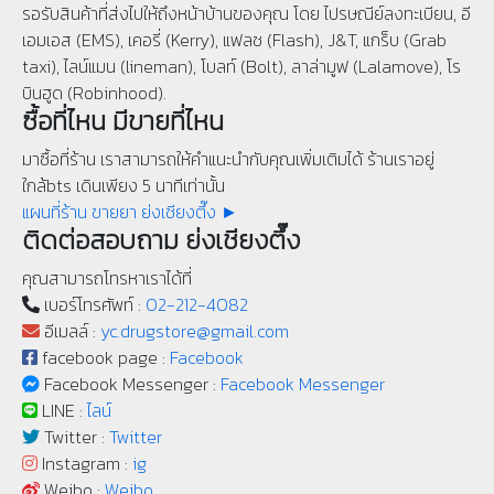
รอรับสินค้าที่ส่งไปให้ถึงหน้าบ้านของคุณ โดย ไปรษณีย์ลงทะเบียน, อี
เอมเอส (EMS), เคอรี่ (Kerry), แฟลช (Flash), J&T, แกร็บ (Grab
taxi), ไลน์แมน (lineman), โบลท์ (Bolt), ลาล่ามูฟ (Lalamove), โร
บินฮูด (Robinhood).
ซื้อที่ไหน มีขายที่ไหน
มาซื้อที่ร้าน เราสามารถให้คำแนะนำกับคุณเพิ่มเติมได้ ร้านเราอยู่
ใกล้bts เดินเพียง 5 นาทีเท่านั้น
แผนที่ร้าน ขายยา ย่งเชียงตึ๊ง ►
ติดต่อสอบถาม ย่งเชียงตึ๊ง
คุณสามารถโทรหาเราได้ที่
เบอร์โทรศัพท์ :
02-212-4082
อีเมลล์ :
yc.drugstore@gmail.com
facebook page :
Facebook
Facebook Messenger :
Facebook Messenger
LINE :
ไลน์
Twitter :
Twitter
Instagram :
ig
Weibo :
Weibo