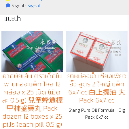
Signal :
Signal
แนะนำ
ยากษัยเส้น ตราเด็กใน
ยาหม่องน้ำ เซียงเพียว
พานทอง แพ็ค โหล 12
อิ๊ว สูตร 2 ใหญ่ แพ็ค
กล่อง x 25 เม็ด (เม็ด
6x7 cc 白上摽油 大
ละ 0.5 g) 兒童蜂通標
Pack 6x7 cc
甲柿盛藥丸 Pack
Siang Pure Oil Formula II Big
dozen 12 boxes x 25
Pack 6x7 cc
pills (each pill 0.5 g)