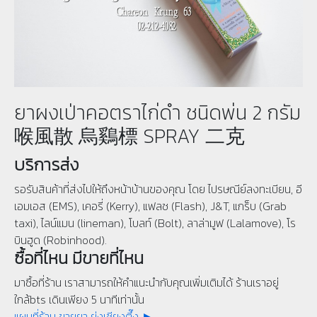
ยาผงเป่าคอตราไก่ดำ ชนิดพ่น 2 กรัม
喉風散 烏鷄標 SPRAY 二克
บริการส่ง
รอรับสินค้าที่ส่งไปให้ถึงหน้าบ้านของคุณ โดย ไปรษณีย์ลงทะเบียน, อี
เอมเอส (EMS), เคอรี่ (Kerry), แฟลช (Flash), J&T, แกร็บ (Grab
taxi), ไลน์แมน (lineman), โบลท์ (Bolt), ลาล่ามูฟ (Lalamove), โร
บินฮูด (Robinhood).
ซื้อที่ไหน มีขายที่ไหน
มาซื้อที่ร้าน เราสามารถให้คำแนะนำกับคุณเพิ่มเติมได้ ร้านเราอยู่
ใกล้bts เดินเพียง 5 นาทีเท่านั้น
แผนที่ร้าน ขายยา ย่งเชียงตึ๊ง ►