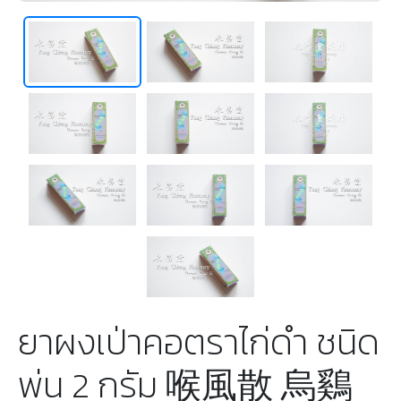
ยาผงเป่าคอตราไก่ดำ ชนิด
พ่น 2 กรัม 喉風散 烏鷄