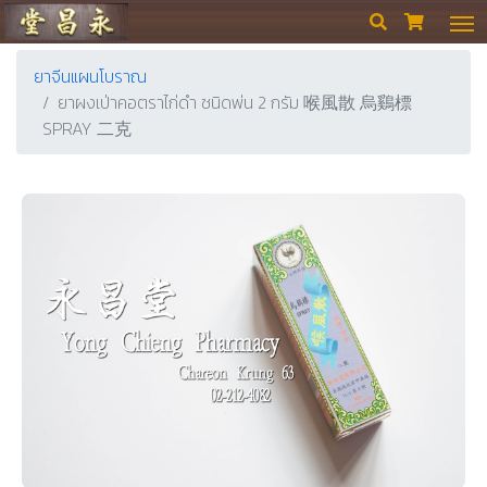
ร้านขายยา ย่งเชียงตึ๊ง


ยาจีนแผนโบราณ
ยาผงเป่าคอตราไก่ดำ ชนิดพ่น 2 กรัม 喉風散 烏鷄標
SPRAY 二克