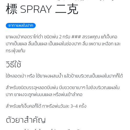
標 SPRAY 二克
ยาทาแผลในปาก
ยาผงเป่าคอตราไก่ดำ ชนิดพ่น 2 กรัม ### สรรพคุณ แก้เจ็บคอ
ปากเป็นแผล ลิ้นเป็นแผล เป็นแผลในช่องปาก ลิ้น เพดาน เหงือก และ
กระพุ้งแก้ม
วิธีใช้
ใช้หลอดเป่า หรือ ใช้ยาผงผสมน้ำ แล้วป้ายบริเวณเป็นแผลในปากก็ได้
สำหรับชนิดบรรจุหลอดบีบพ่น บีบขวดยาเบาๆ ไปยังบริเวณแผลใน
ปาก ยาผงจะถูกพ่นบนแผล หรือพ่นเข้าลำคอ
สำหรับแก้เจ็บคอก็ได้ ทาหรือพ่นวันละ 3-4 ครั้ง
ตัวยาสำคัญ