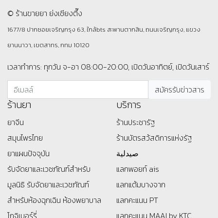
© ร้านขายยา ย่งเชียงตึ๊ง
1677/8 ปากซอยเจริญกรุง 63, ใกล้bts สะพานตากสิน, ถนนเจริญกรุง, แขวง
ยานนาวา, เขตสาทร, กทม 10120
เวลาทำการ: ทุกวัน จ-อา 08:00-20:00, เปิดวันอาทิตย์, เปิดวันเสาร์
ร้านยา
บริการ
ยาจีน
ร้านประชารัฐ
สมุนไพรไทย
ร้านบัตรสว้สดิการแห่งรัฐ
ยาแผนปัจจุบัน
صيدلية
รับจัดยาและเวชภัณฑ์สำหรับ
แลกพอยท์ ais
มูลนิธิ
รับจัดยาและเวชภัณฑ์
แลกแต้มบางจาก
สำหรับห้องฉุกเฉิน ห้องพยาบาล
แลกคะแนน PT
โกจิเบอร์รี่
แลกคะแนน MAAI by KTC