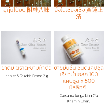
ฮู่กุ่ยโป่ยบี่ 附桂八味
อึ้งไน่เซียงเช็ง 黃蓮上
清
ยาดม ตราตะขาบห้าตัว
ยาขมิ้นชัน ชนิดแคปซูล
เอี่ยวน้ำโอสถ 100
Inhaler 5 Takabb Brand 2 g
แคปซูล x 500
มิลลิกรัม
Curcuma longa Linn (Ya
Khamin Chan)