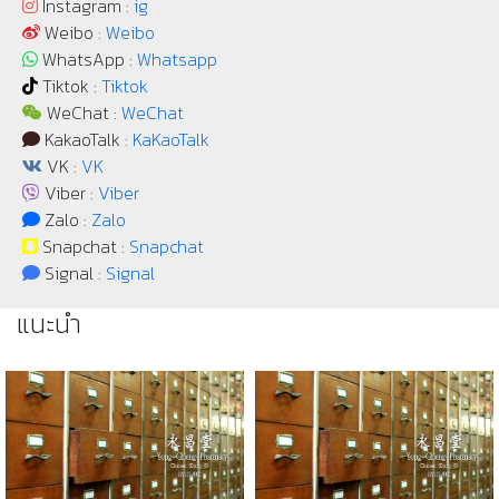
Instagram :
ig
Weibo :
Weibo
WhatsApp :
Whatsapp
Tiktok :
Tiktok
WeChat :
WeChat
KakaoTalk :
KaKaoTalk
VK :
VK
Viber :
Viber
Zalo :
Zalo
Snapchat :
Snapchat
Signal :
Signal
แนะนำ