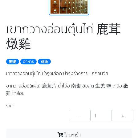
เขากวางอ่อนตุ๋นไก่ 鹿茸
燉雞
雞湯
อาหาร
鸡汤
เขากวางอ่อนตุ๋นไก่ บำรุงเลือด บำรุงร่างกาย แก่ก่อนวัย
ขากวางอ่อน(แผ่น) 鹿茸片 น่ำโจ่อ 南棗 ขิงสด 生羌 鹽 เกลือ 嫩
雞 ไก่อ่อน
ราคา
-
+
ใส่ตะกร้า