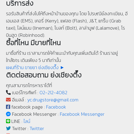
บริการส่ง
รอรับสินค้าที่ส่งไปให้ถึงหน้าบ้านของคุณ โดย ไปรษณีย์ลงทะเบียน, อี
เอมเอส (EMS), เคอรี่ (Kerry), แฟลช (Flash), J&T, แกร็บ (Grab
taxi), ไลน์แมน (lineman), โบลท์ (Bolt), ลาล่ามูฟ (Lalamove), โร
บินฮูด (Robinhood).
ซื้อที่ไหน มีขายที่ไหน
มาซื้อที่ร้าน เราสามารถให้คำแนะนำกับคุณเพิ่มเติมได้ ร้านเราอยู่
ใกล้bts เดินเพียง 5 นาทีเท่านั้น
แผนที่ร้าน ขายยา ย่งเชียงตึ๊ง ►
ติดต่อสอบถาม ย่งเชียงตึ๊ง
คุณสามารถโทรหาเราได้ที่
เบอร์โทรศัพท์ :
02-212-4082
อีเมลล์ :
yc.drugstore@gmail.com
facebook page :
Facebook
Facebook Messenger :
Facebook Messenger
LINE :
ไลน์
Twitter :
Twitter