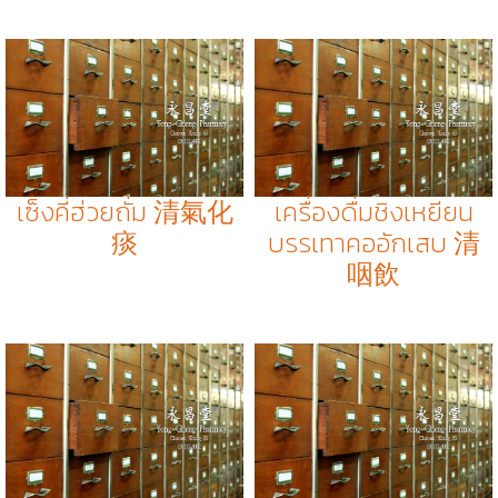
เซ็งคี่ฮ่วยถั่ม 清氣化
เครื่องดื่มชิงเหยียน
痰
บรรเทาคออักเสบ 清
咽飲