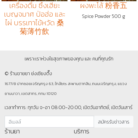
เครื่องดื่ม ซึงเฮียะ
ผงพะโล้ 粉香五
เบญจมาศ ป่อฮ่อ และ
Spice Powder 500 g
ไผ่ บรรเทาไข้หวัด 桑
菊薄竹飲
เพราะเราห่วงใยสุขภาพของคุณ และ คนที่คุณรัก
© ร้านขายยา ย่งเชียงตึ๊ง
1677/8 ปากซอยเจริญกรุง 63, ใกล้bts สะพานตากสิน, ถนนเจริญกรุง, แขวง
ยานนาวา, เขตสาทร, กทม 10120
เวลาทำการ: ทุกวัน จ-อา 08:00-20:00, เปิดวันอาทิตย์, เปิดวันเสาร์
ร้านยา
บริการ