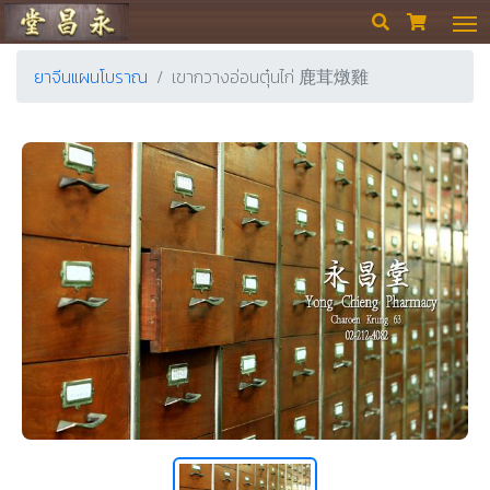
ร้านขายยา ย่งเชียงตึ๊ง


ยาจีนแผนโบราณ
เขากวางอ่อนตุ๋นไก่ 鹿茸燉雞