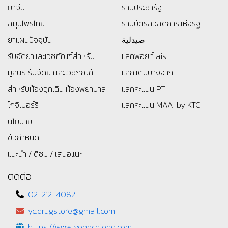
ยาจีน
ร้านประชารัฐ
สมุนไพรไทย
ร้านบัตรสว้สดิการแห่งรัฐ
ยาแผนปัจจุบัน
صيدلية
รับจัดยาและเวชภัณฑ์สำหรับ
แลกพอยท์ ais
มูลนิธิ
รับจัดยาและเวชภัณฑ์
แลกแต้มบางจาก
สำหรับห้องฉุกเฉิน ห้องพยาบาล
แลกคะแนน PT
โกจิเบอร์รี่
แลกคะแนน MAAI by KTC
นโยบาย
ข้อกำหนด
แนะนำ / ติชม / เสนอแนะ
ติดต่อ
02-212-4082
yc.drugstore@gmail.com
https://www.yongchieng.com