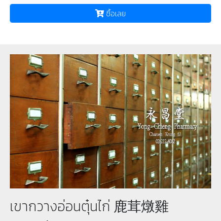
ซื้อเลย
เขากวางอ่อนตุ๋นไก่ 鹿茸燉雞