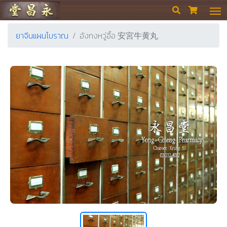
ร้านขายยา ย่งเชียงตึ๊ง


ยาจีนแผนโบราณ
อังกงหวู่อื้อ 安宮牛黄丸