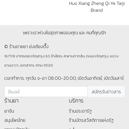
Huo Xiang Zheng Qi Ye Taiji
Brand
เพราะเราห่วงใยสุขภาพของคุณ และ คนที่คุณรัก
© ร้านขายยา ย่งเชียงตึ๊ง
1677/8 ปากซอยเจริญกรุง 63, ใกล้bts สะพานตากสิน, ถนนเจริญกรุง, แขวง
ยานนาวา, เขตสาทร, กทม 10120
เวลาทำการ: ทุกวัน จ-อา 08:00-20:00, เปิดวันอาทิตย์, เปิดวันเสาร์
ร้านยา
บริการ
ยาจีน
ร้านประชารัฐ
สมุนไพรไทย
ร้านบัตรสว้สดิการแห่งรัฐ