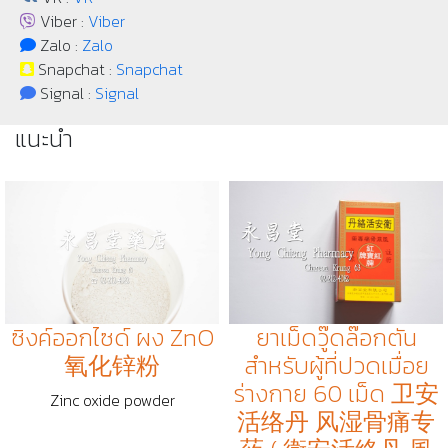
Viber :
Viber
Zalo :
Zalo
Snapchat :
Snapchat
Signal :
Signal
แนะนำ
ซิงค์ออกไซด์ ผง ZnO
ยาเม็ดวู๊ดล๊อกตัน
氧化锌粉
สำหรับผู้ที่ปวดเมื่อย
ร่างกาย 60 เม็ด 卫安
Zinc oxide powder
活络丹 风湿骨痛专