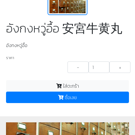
อังกงหวู่อื้อ 安宮牛黄丸
อังกงหวู่อื้อ
ราคา
-
+
ใส่ตะกร้า
ซื้อเลย