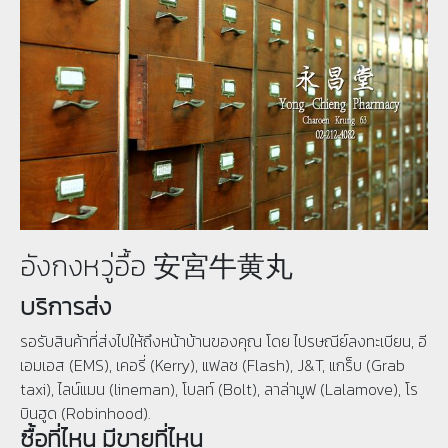
อังกงหวู่อื้อ 安宮牛黄丸
บริการส่ง
รอรับสินค้าที่ส่งไปให้ถึงหน้าบ้านของคุณ โดย ไปรษณีย์ลงทะเบียน, อี
เอมเอส (EMS), เคอรี่ (Kerry), แฟลช (Flash), J&T, แกร็บ (Grab
taxi), ไลน์แมน (lineman), โบลท์ (Bolt), ลาล่ามูฟ (Lalamove), โร
บินฮูด (Robinhood).
ซื้อที่ไหน มีขายที่ไหน