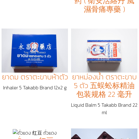
药 ( 衛安活絡丹 風
濕骨痛專藥 )
ยาดม ตราตะขาบห้าตัว
ยาหม่องน้ำ ตราตะขาบ
5 ตัว 五蜈蚣标精油
Inhaler 5 Takabb Brand 12x2 g
包装规格 22 毫升
Liquid Balm 5 Takabb Brand 22
ml