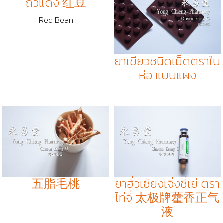
ถั่วแดง 红豆
Red Bean
ยาเขียวชนิดเม็ดตราใบ
ห่อ แบบแผง
五脂毛桃
ยาฮั่วเซียงเจิ่งชี่เย่ ตรา
ไท่จี่ 太极牌藿香正气
液