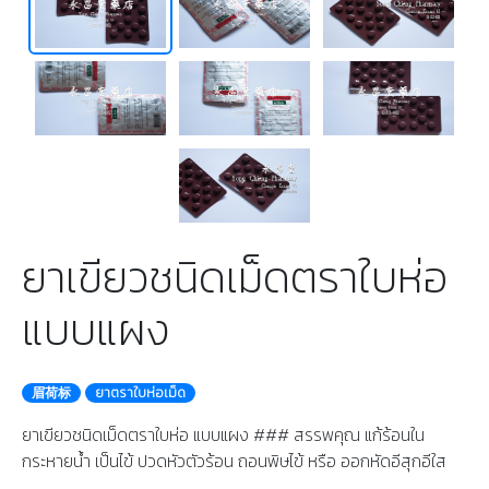
ยาเขียวชนิดเม็ดตราใบห่อ
แบบแผง
眉荷标
ยาตราใบห่อเม็ด
ยาเขียวชนิดเม็ดตราใบห่อ แบบแผง ### สรรพคุณ แก้ร้อนใน
กระหายน้ำ เป็นไข้ ปวดหัวตัวร้อน ถอนพิษไข้ หรือ ออกหัดอีสุกอีใส