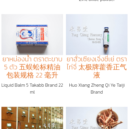
ยาหม่องน้ำ ตราตะขาบ
ยาฮั่วเซียงเจิ่งชี่เย่ ตรา
5 ตัว 五蜈蚣标精油
ไท่จี่ 太极牌藿香正气
包装规格 22 毫升
液
Liquid Balm 5 Takabb Brand 22
Huo Xiang Zheng Qi Ye Taiji
ml
Brand