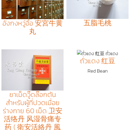
五脂毛桃
อังกงหวู่อื้อ 安宮牛黄
丸
ถั่วแดง 红豆
Red Bean
ยาเม็ดวู๊ดล๊อกตัน
สำหรับผู้ที่ปวดเมื่อย
ร่างกาย 60 เม็ด 卫安
活络丹 风湿骨痛专
药 ( 衛安活絡丹 風