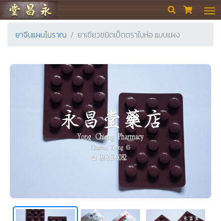
ร้านขายยา ย่งเชียงตึ๊ง


ยาจีนแผนโบราณ
ยาเขียวชนิดเม็ดตราใบห่อ แบบแผง