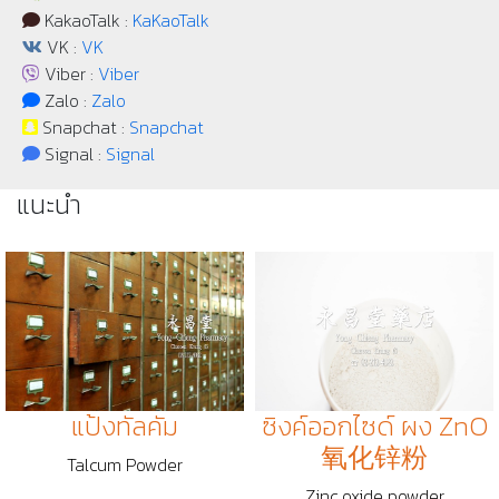
KakaoTalk :
KaKaoTalk
VK :
VK
Viber :
Viber
Zalo :
Zalo
Snapchat :
Snapchat
Signal :
Signal
แนะนำ
ซิงค์ออกไซด์ ผง ZnO
แป้งทัลคัม
氧化锌粉
Talcum Powder
Zinc oxide powder