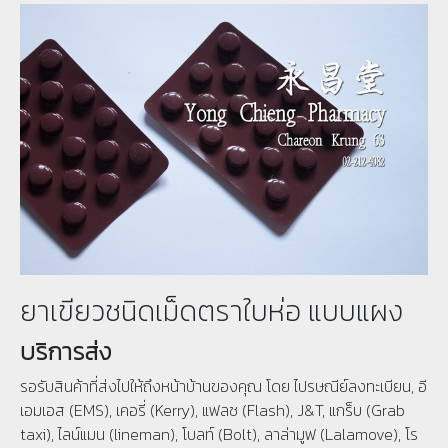
ยาเขียวชนิดเม็ดตราใบห่อ แบบแผง
บริการส่ง
รอรับสินค้าที่ส่งไปให้ถึงหน้าบ้านของคุณ โดย ไปรษณีย์ลงทะเบียน, อี
เอมเอส (EMS), เคอรี่ (Kerry), แฟลช (Flash), J&T, แกร็บ (Grab
taxi), ไลน์แมน (lineman), โบลท์ (Bolt), ลาล่ามูฟ (Lalamove), โร