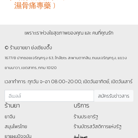
濕骨痛專藥 )
เพราะเราห่วงใยสุขภาพของคุณ และ คนที่คุณรัก
© ร้านขายยา ย่งเชียงตึ๊ง
1677/8 ปากซอยเจริญกรุง 63, ใกล้bts สะพานตากสิน, ถนนเจริญกรุง, แขวง
ยานนาวา, เขตสาทร, กทม 10120
เวลาทำการ: ทุกวัน จ-อา 08:00-20:00, เปิดวันอาทิตย์, เปิดวันเสาร์
ร้านยา
บริการ
ยาจีน
ร้านประชารัฐ
สมุนไพรไทย
ร้านบัตรสว้สดิการแห่งรัฐ
ยาแผนปัจจุบัน
صيدلية