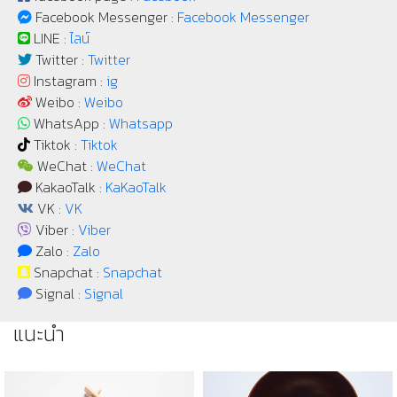
Facebook Messenger :
Facebook Messenger
LINE :
ไลน์
Twitter :
Twitter
Instagram :
ig
Weibo :
Weibo
WhatsApp :
Whatsapp
Tiktok :
Tiktok
WeChat :
WeChat
KakaoTalk :
KaKaoTalk
VK :
VK
Viber :
Viber
Zalo :
Zalo
Snapchat :
Snapchat
Signal :
Signal
แนะนำ