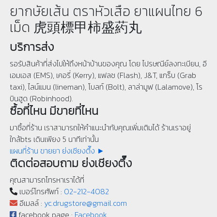
ยากษัยเส้น ตราหัวเสือ ยาแผนไทย 6
เม็ด 虎頭標甲柿盛葯丸
บริการส่ง
รอรับสินค้าที่ส่งไปให้ถึงหน้าบ้านของคุณ โดย ไปรษณีย์ลงทะเบียน, อี
เอมเอส (EMS), เคอรี่ (Kerry), แฟลช (Flash), J&T, แกร็บ (Grab
taxi), ไลน์แมน (lineman), โบลท์ (Bolt), ลาล่ามูฟ (Lalamove), โร
บินฮูด (Robinhood).
ซื้อที่ไหน มีขายที่ไหน
มาซื้อที่ร้าน เราสามารถให้คำแนะนำกับคุณเพิ่มเติมได้ ร้านเราอยู่
ใกล้bts เดินเพียง 5 นาทีเท่านั้น
แผนที่ร้าน ขายยา ย่งเชียงตึ๊ง ►
ติดต่อสอบถาม ย่งเชียงตึ๊ง
คุณสามารถโทรหาเราได้ที่
เบอร์โทรศัพท์ :
02-212-4082
อีเมลล์ :
yc.drugstore@gmail.com
facebook page :
Facebook