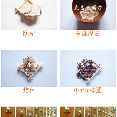
防杞
童鹿歴麦
焙付
กุ้ยทง 桂通