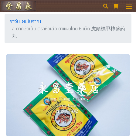
ร้านขายยา ย่งเชียงตึ๊ง


ยาจีนแผนโบราณ
ยากษัยเส้น ตราหัวเสือ ยาแผนไทย 6 เม็ด 虎頭標甲柿盛葯
丸