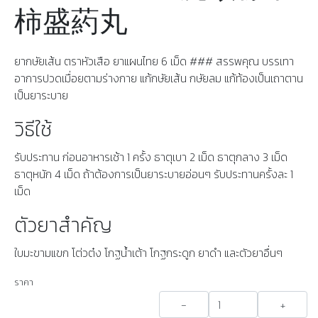
柿盛葯丸
ยากษัยเส้น ตราหัวเสือ ยาแผนไทย 6 เม็ด ### สรรพคุณ บรรเทา
อาการปวดเมื่อยตามร่างกาย แก้กษัยเส้น กษัยลม แก้ท้องเป็นเถาตาน
เป็นยาระบาย
วิธีใช้
รับประทาน ก่อนอาหารเช้า 1 ครั้ง ธาตุเบา 2 เม็ด ธาตุกลาง 3 เม็ด
ธาตุหนัก 4 เม็ด ถ้าต้องการเป็นยาระบายอ่อนๆ รับประทานครั้งละ 1
เม็ด
ตัวยาสำคัญ
ใบมะขามแขก โต่วต๋ง โกฐน้ำเต้า โกฐกระดูก ยาดำ และตัวยาอื่นๆ
ราคา
-
+