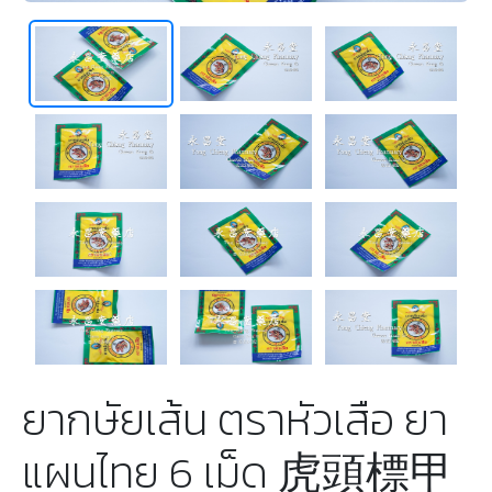
ยากษัยเส้น ตราหัวเสือ ยา
แผนไทย 6 เม็ด 虎頭標甲