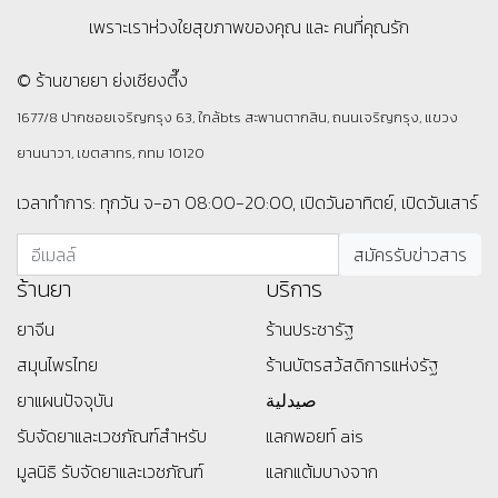
เพราะเราห่วงใยสุขภาพของคุณ และ คนที่คุณรัก
© ร้านขายยา ย่งเชียงตึ๊ง
1677/8 ปากซอยเจริญกรุง 63, ใกล้bts สะพานตากสิน, ถนนเจริญกรุง, แขวง
ยานนาวา, เขตสาทร, กทม 10120
เวลาทำการ: ทุกวัน จ-อา 08:00-20:00, เปิดวันอาทิตย์, เปิดวันเสาร์
ร้านยา
บริการ
ยาจีน
ร้านประชารัฐ
สมุนไพรไทย
ร้านบัตรสว้สดิการแห่งรัฐ
ยาแผนปัจจุบัน
صيدلية
รับจัดยาและเวชภัณฑ์สำหรับ
แลกพอยท์ ais
มูลนิธิ
รับจัดยาและเวชภัณฑ์
แลกแต้มบางจาก